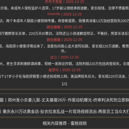
2025-12-25
乔乔不熬夜
警示强，未成年人侵权监护人连带，17岁能认错就承担道歉，家长赔钱，法律不惯着熊
coocola
2025-12-25
功，两个未成年人锅底小便视频传播，商誉断崖跌，赔餐具消毒13万加经营损失200
2025-12-25
顾念卿卿
餐厅撒野家长买单，220万天价教训，法院还让小孩道歉促矫正，平衡好，熊家长该反
2025-12-25
顾念卿卿
.one 上面说，海底捞小便案详情出来了，凌晨包间真心话大冒险玩脱，家长赔220万道歉
外。
2025-12-25
洁己
大，男生寻求刺激醉酒闹事，视频一发舆论炸锅，法院判赔220万包括商誉损失，合
2025-12-25
易梦玲
个17岁小子在海底捞锅里小便还拍视频上网，害品牌损失巨大，家长赔220万活该
1/1
郑州发小杀妻儿案-丈夫暴瘦26斤-作案动机曝光-终审判决死刑立即
重庆永川万达黄金店-扯衣拉发乱战一片现场视频流出-两家员工当众大
相关内容推荐 - 蜜桃视频