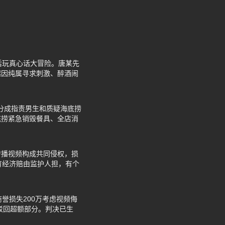
酒后玩真心话大冒险。唐某先
起因纯属寻求刺激、醉酒闹
论分成指责男生和质疑海底捞
底捞紧急销毁餐具、全店消
传播视频构成共同侵权，损
育经济赔由监护人担，有个
誉损失200万考虑视频侮
驳回超额部分。判决已生