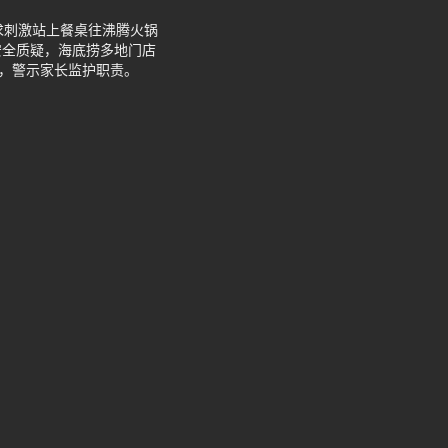
寻求刺激站上餐桌往沸腾火锅
安全质疑，海底捞多地门店
型，警示家长监护职责。