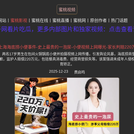
蜜桃视频
网站
蜜桃影视
蜜桃在线
蜜桃直播
蜜桃网
原创作者
热门话题
子网看片吃瓜，更多内部图片和独家视频：点击查看
上海海底捞小便事件-史上最贵的一泡尿-小便视频上网曝光-家长判赔220
，两名17岁男生在包间火锅锅底小便并拍摄视频上网传播，引发舆论风暴，海底捞商
歉，监护人赔偿220万元，包括餐具消毒费、经营商誉损失等。该案强调未成年人侵
育矫正。
2025-12-23
费启鸣