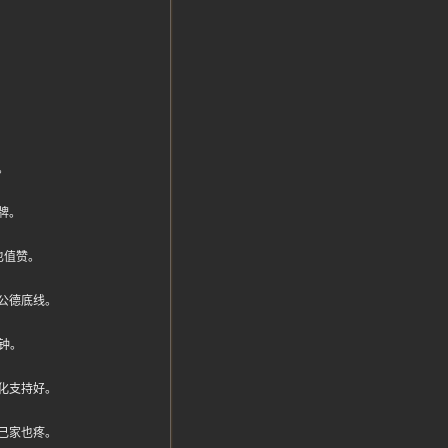
。
牌。
也值赞。
公德底线。
钟。
化支持好。
己家也疼。