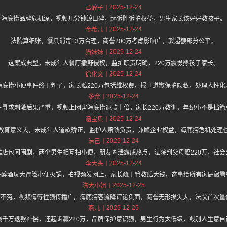
2025-12-24
乙醇子
海底捞品牌危机深，视频几分钟毁口碑，起诉胜诉护权益，男生家长该好好教孩子。
2025-12-24
金希儿
法院算细账，餐具消毒13万合理，商誉200万考虑影响广，驳超额部分公平。
2025-12-24
猫妹妹
这案成典型，未成年人餐厅撒野侵权，监护职责明确，220万震慑熊孩子家长。
2025-12-24
徐化文
海底捞小便事件终于判了，家长赔220万包括维权费，报刊道歉保护隐私，处理人性化
2025-12-24
多余
生寻求刺激后果严重，视频上网害海底捞退款十倍，家长220万教训，年纪小不是挡箭
2025-12-24
涵宝贝
教育意义大，未成年人道歉矫正，监护人赔钱负责，兼顾企业权益，海底捞危机处理
2025-12-24
洁己
滩店包间闹剧，两个男生相互拍小便，朋友圈泄露成热点，法院判父母赔220万，社会
2025-12-24
李大头
子醉酒玩大冒险小便火锅，拍视频发网上，家长疏于管教赔大钱，这事给所有家庭敲警
2025-12-25
陈大小姐
0万不冤，视频侮辱性强传播广，海底捞客流降评论负面，商誉无形损失大，法院首次量
2025-12-25
燕儿
损千万退款补偿，还起诉赢220万，品牌保护意识强，男生行为太低级，毁别人生意自