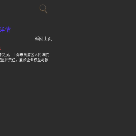
详情
返回上页
万
誉受损。上海市黄浦区人民法院
权监护责任，兼顾企业权益与教