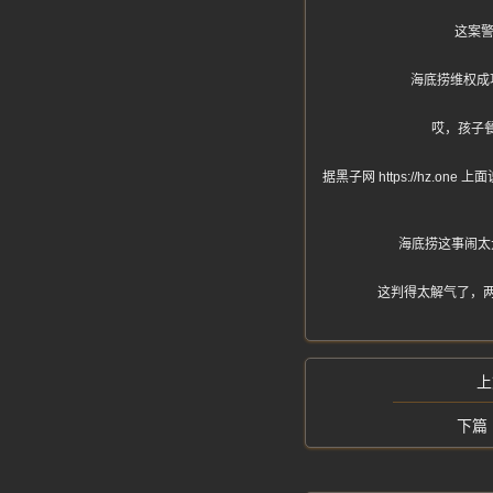
这案
海底捞维权成
哎，孩子
据黑子网 https://hz
海底捞这事闹太
这判得太解气了，两