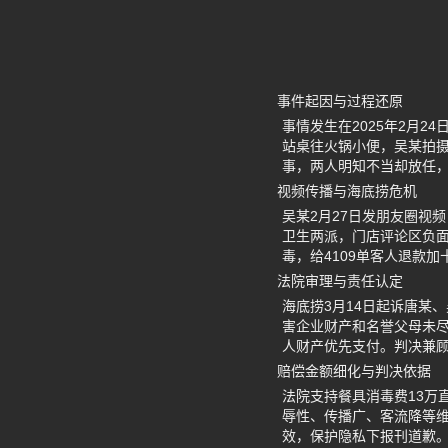
事件起因与过程还原
事情发生在2025年2月
站桌往火锅小便，吴某拍
事，两人明知不当却放任
视频传播与海底捞危机
吴某2月27日发朋友圈视
卫生两派，门店评论区负
毒，给4109单客人退款
法院审理与责任认定
海底捞3月14日起诉唐某
害企业财产和名誉父母未尽
人财产优先支付。判决兼
赔偿金额细化与判决依据
法院支持餐具消毒费13万
辱性、传播广、客流降等维
效，保护隐私下报刊道歉