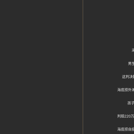
男
这判决
海底捞外
孩
判赔22
海底捞自