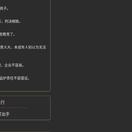
孩子。
万，判决细致。
思教育了。
，教育意义大，未成年人别以为无法
理，企业不容易。
，监护责任不是摆设。
执行
打出手