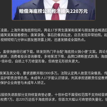
24日凌晨，上海外滩海底捞包间，两名17岁男生唐某和吴某与朋友聚会喝
摄嬉笑吴某接着模仿，唐某录像。事后扔餐具乱放，店员发现异常拍照。
，视频短短几分钟从朋友圈泄露上网，迅速发酵成全国热点。
频，虽很快删但已被下载，转发到热门平台配“海底捞火锅小便”文案。舆
面刷屏，消费者投诉咨询暴增，多地客流下降，品牌口碑断崖式跌落。海
加十倍补偿，自损上千万修复形象，但商誉无形损失更大。
、吴某及其父母，要求道歉并赔2300多万。法院认定两人故意污染餐具、
监护职责连带负责。未成年人17岁能认识错误，判其承担道歉责任促教
顾保护企业商誉与未成年人矫正。
直接损失退款部分支持修复商誉必要，十倍补偿不属侵权范围不支持经营商
权费7万。总220万远低于海底捞诉求，但首次大幅认可商誉损失量化，
。