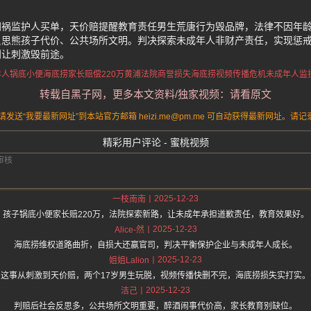
闯祸监护人买单，天价赔提醒教育责任男生荒唐行为毁品牌，法律不因年
反思熊孩子代价、公共场所文明。判决探索未成年人非财产责任，实现惩
别让刺激毁前途。
年人锅底小便
海底捞家长赔偿220万
黄浦法院商誉损失
海底捞视频传播危机
未成年人监
转载自黑子网，更多本文资料/独家视频：请看原文
送“我要最新网址”到本站官方邮箱 heizi.me@pm.me 可自动获得最新网址。
精彩用户评论 - 蜜桃视频
2025-12-23
一枝南南
孩子锅底小便家长赔220万，法院探索新路，让未成年承担道歉责任，教育效果好。
2025-12-23
Alice-然
海底捞维权道路曲折，自损大还赢官司，判决平衡保护企业与未成年人成长。
2025-12-23
姐姐Lalion
这事从刺激到天价赔，两个17岁男生玩脱，视频传播快删不完，海底捞损失实打实。
2025-12-23
洁己
判赔后社会反思多，公共场所文明重要，醉酒闹事代价高，家长教育别缺位。