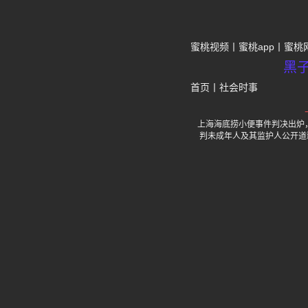
蜜桃视频
蜜桃app
蜜桃
黑
首页
丨
社会时事
上海海底捞小便事件判决出炉
判未成年人及其监护人公开道