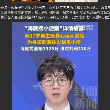
，上海外滩一家海底捞火锅店包间内，两名17岁男生唐某和吴某醉酒后，为
。吴某将视频发朋友圈，后迅速扩散网络，配文夸张引发公众对品牌食品
黄浦区人民法院判监护人赔220万并公开道歉，此案成未成年人侵权典