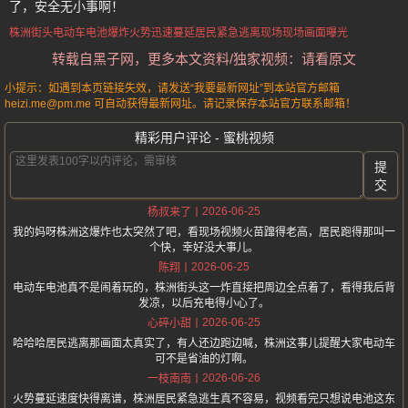
了，安全无小事啊！
株洲街头
电动车电池爆炸
火势迅速蔓延
居民紧急逃离现场
现场画面曝光
转载自黑子网，更多本文资料/独家视频：请看原文
小提示：如遇到本页链接失效，请发送“我要最新网址”到本站官方邮箱
heizi.me@pm.me 可自动获得最新网址。请记录保存本站官方联系邮箱！
精彩用户评论 - 蜜桃视频
提
交
2026-06-25
杨叔来了
我的妈呀株洲这爆炸也太突然了吧，看现场视频火苗蹿得老高，居民跑得那叫一
个快，幸好没大事儿。
2026-06-25
陈翔
电动车电池真不是闹着玩的，株洲街头这一炸直接把周边全点着了，看得我后背
发凉，以后充电得小心了。
2026-06-25
心碎小甜
哈哈哈居民逃离那画面太真实了，有人还边跑边喊，株洲这事儿提醒大家电动车
可不是省油的灯啊。
2026-06-26
一枝南南
火势蔓延速度快得离谱，株洲居民紧急逃生真不容易，视频看完只想说电池这东