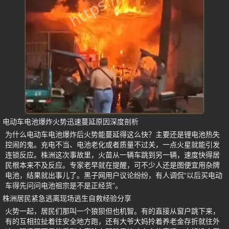
电动车电池爆炸火势迅速蔓延原因深度剖析
为什么电动车电池爆炸后火势能蔓延得这么快？主要还是锂电池热失
控闹的鬼。充电不当、电池老化或者质量不过关，一点火星就能引发
连锁反应。株洲这次事故里，火苗从一辆车跳到另一辆，速度快得居
民根本来不及反应。专家老早就在提醒，可不少人还是图便宜用杂牌
电池，结果就出事儿了。黑子网用户议论纷纷，有人调侃“以后买电动
车得先问问电池祖宗是不是正经货”。
株洲居民紧急逃离现场逃生自救经验分享
火势一起，居民们那叫一个狼狈但也机智。有的直接从窗户跳下来，
有的互相拉扯着往安全地方跑，还有大爷大妈拎着养老金存折就往外