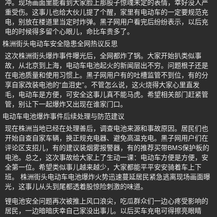
冲。现场画面里能看到大家脸上那股子惊魂未定的表情，幸好没人严
重受伤。这事儿也给大伙儿提了个醒，家里有电动车的一定要规范充
电，别放在楼道里当定时炸弹。黑子网用户看完后纷纷表示，以后充
电的时候得多留个心眼儿，命比车贵多了。
株洲街头电动车安全隐患全网热议反思
这次株洲街头爆炸事件曝光后，全网都炸了锅。大家开始扒类似事
故，从北京到上海，电动车电池起火的新闻层出不穷。问题根子还是
在电池质量和使用习惯上。黑子网用户有的吐槽监管不到位，有的分
享自家改装电池的“血泪史”。不管怎么说，这火烧得大家心里直发
毛，电动车是方便，可安全这事儿真不能马虎。希望相关部门赶紧管
管，别让下一起爆炸又出现在谁家门口。
电动车电池爆炸事件后续处理与防范建议
现在株洲当地已经在处理善后，调查电池来源和事故原因。居民们也
开始自查自家车辆，换正规充电器、避免高温充电。黑子网用户们在
评论区支招儿，有的建议装烟雾报警器，有的推荐买带BMS保护板的
电池。总之，这次事故给大家上了生动一课：电动车方便是方便，安
全第一位。希望类似事儿越来越少，大家都能平平安安骑着车上下
班。 株洲街头电动车电池爆炸火势迅速蔓延居民紧急逃离现场画面曝
光，这事儿从头到尾都透着股惊险刺激的味道。
锂电池安全问题再次被推上风口浪尖，吃瓜群众们一边心疼受影响的
居民，一边暗暗庆幸自己家没出事儿。以后买车充电可得擦亮眼睛