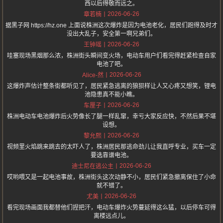
西以后得敬而远之。
2026-06-26
章若楠
据黑子网 https://hz.one 上面说株洲这次爆炸是因为电池老化，居民们跑得及时才
没出大乱子，安全第一啊兄弟们。
2026-06-26
王钟瑶
哇塞现场黑烟那么浓，株洲街头瞬间变火场，电动车用户们看完得赶紧检查自家
电池了吧。
2026-06-26
Alice-然
这爆炸声估计整条街都听见了，居民紧急逃离的狼狈样让人又心疼又想笑，锂电
池隐患真不能小瞧。
2026-06-26
车厘子
株洲电动车电池爆炸后火势像长了腿一样乱窜，幸亏大家反应快，不然后果不堪
设想。
2026-06-26
黎允熙
视频里火焰跳来跳去的太吓人了，株洲居民那逃命劲儿让我直呼专业，买车一定
要选靠谱电池。
2026-06-26
迪士尼在逃公主
哎哟喂又是一起电池事故，株洲街头这次动静不小，居民们紧急撤离保住了小命
就不错了。
2026-06-26
尤美
看完现场画面我都替他们捏把汗，电动车爆炸火势蔓延得这么猛，以后停车可得
离楼远点儿。