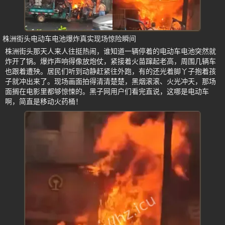
株洲街头电动车电池爆炸真实现场惊险瞬间
株洲街头那天人来人往挺热闹，谁知道一辆停着的电动车电池突然就
炸开了锅。爆炸声响得像放炮仗，紧接着火苗蹿起老高，周围几辆车
也跟着遭殃。居民们听到动静赶紧往外跑，有的还光着脚丫子抱着孩
子就冲出来了。现场画面拍得清清楚楚，黑烟滚滚、火光冲天，那场
面搁在电影里都够惊悚的。黑子网用户们看完直说，这哪是电动车
啊，简直是移动火药桶！