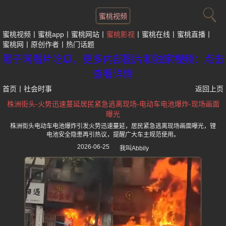
蜜桃视频
蜜桃视频
蜜桃app
蜜桃网站
蜜桃影视
蜜桃在线
蜜桃直播
蜜桃网
原创作者
热门话题
黑子网看片吃瓜，更多内部图片和独家视频：点击
查看详情
首页
丨
社会时事
返回上页
株洲街头-火势迅速蔓延居民紧急逃离现场-电动车电池爆炸-现场画面
曝光
株洲街头电动车电池爆炸引发火势迅速蔓延，居民紧急逃离现场画面曝光，锂
电池安全隐患再引热议，提醒广大车主规范使用。
2026-06-25
我叫Abbily