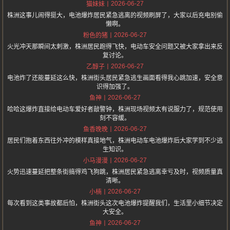
2026-06-27
猫妹妹
株洲这事儿闹得挺大，电池爆炸居民紧急逃离的视频刷屏了，大家以后充电别偷
懒啊。
2026-06-27
粉色的猪
火光冲天那瞬间太刺激，株洲居民跑得飞快，电动车安全问题又被大家拿出来反
复讨论。
2026-06-27
乙醇子
电池炸了还能蔓延这么快，株洲街头居民紧急逃生画面看得我心跳加速，安全意
识得加强了。
2026-06-27
鱼神
哈哈这爆炸直接给电动车爱好者敲警钟，株洲现场视频太有说服力了，规范使用
刻不容缓。
2026-06-27
鱼香晚晚
居民们抱着东西往外冲的模样真接地气，株洲电动车电池爆炸后大家学到不少逃
生知识。
2026-06-27
小马漫漫
火势迅速蔓延把整条街搞得鸡飞狗跳，株洲居民紧急逃离幸亏及时，视频质量真
清晰。
2026-06-27
小楠
每次看到这类事故都后怕，株洲街头这次电池爆炸提醒我们，生活里小细节决定
大安全。
2026-06-27
鱼神