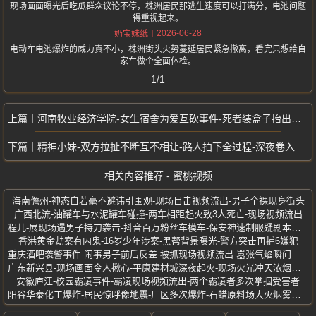
现场画面曝光后吃瓜群众议论不停，株洲居民那逃生速度可以打满分，电池问题
得重视起来。
2026-06-28
奶宝妹纸
电动车电池爆炸的威力真不小，株洲街头火势蔓延居民紧急撤离，看完只想给自
家车做个全面体检。
1/1
河南牧业经济学院-女生宿舍为爱互砍事件-死者装盒子抬出宿舍-龙子湖校区
精神小妹-双方拉扯不断互不相让-路人拍下全过程-深夜卷入街头打架风波
相关内容推荐 - 蜜桃视频
海南儋州-神态自若毫不避讳引围观-现场目击视频流出-男子全裸现身街头
广西北流-油罐车与水泥罐车碰撞-两车相距起火致3人死亡-现场视频流出
程儿-展现场遇男子持刀袭击-抖音百万粉丝车模车-保安神速制服疑剧本炒作
香港黄金劫案有内鬼-16岁少年涉案-黑帮背景曝光-警方突击再捕6嫌犯
重庆酒吧袭警事件-闹事男子前后反差-被抓现场视频流出-嚣张气焰瞬间熄火
广东新兴县-现场画面令人揪心-平康建材城深夜起火-现场火光冲天浓烟滚滚
安徽庐江-校园霸凌事件-霸凌现场视频流出-两个霸凌者多次掌掴受害者
阳谷华泰化工爆炸-居民惊呼像地震-厂区多次爆炸-石蜡原料场大火烟雾弥漫