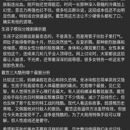
肤黏连出血。刚开始还觉得能忍，时间一长那种深入骨髓的冷痛加上
幻觉，意志力再强也扛不住。很多吃瓜群众说，这招成本低还不出明
显伤痕，特别适合快速逼供。戴笠用这方法让不少硬骨头都松了口，
确实有他的道理。
生孩子模拟分娩剧痛折磨
生孩子这招据说是最变态的，不是真生，而是用管子往肚子里打气，
把肚子胀得像怀胎十月，然后突然放气，反复折腾。那种剧烈胀痛和
收缩感，模拟女性分娩的极致痛苦，身体和心理双重打击。女性本来
就怕这个，连续来几轮几乎没人顶得住。网上讨论时，大家都说这招
最让人崩溃，不光疼，还带着深深的屈辱感，很多女特务一听这名字
就脸色发白。
戴笠三大酷刑哪个最狠分析
比较这三招，蚂蟥澡胜在恶心和持久恐惧，坐冰块胜在简单高效又隐
蔽，生孩子则直接攻击人体最脆弱的痛点。究竟哪个最狠，见仁见
智，有人觉得生孩子心理打击最大，有人说蚂蟥澡看着就崩溃。戴笠
这些手段在抗日时期确实帮着获取了不少情报，减少了前线伤亡，但
也反映了那个乱世的特工战的残酷。现代人看这些故事，既感慨历史
黑暗，又佩服他对付敌人的狠劲。 戴笠这些逼供方法虽然有效，但放
在今天肯定接受不了。战争是残酷的，为了大局用特殊手段可以理
解，但人性底线还是要守。
希望和平年代再也不要有这样的折磨，历史教训值得我们永远记住。