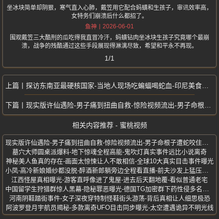
坐冰块简单却阴狠，寒气直入心肺，戴笠用它配合蚂蟥和生孩子，审讯效率高，
女特务们崩溃后什么都招了。
2026-06-01
鱼神
围观戴笠三大酷刑的瓜吃得我直冒冷汗，蚂蟥钻肉坐冰块生孩子究竟哪个最崩
溃，战争的残酷通过这些手段展现得淋漓尽致，希望和平永不再现。
1/1
探访东南亚最硬核国家-当地人现场吃蝙蝠喝蛇血-印尼美食有多野
现实版许仙遇险-男子痛到扭曲自救-惊险视频流出-男子命根子遭蛇咬住不放
相关内容推荐 - 蜜桃视频
现实版许仙遇险-男子痛到扭曲自救-惊险视频流出-男子命根子遭蛇咬住不放
墓穴大师圆桌派爆料-地下惊魂全程高能-鬼吹灯真实事件远比小说离奇
神秘美人鱼真的存在-画面太惊悚让人不敢相信-全球10大真实目击事件曝光
小凤-高冷新娘婚纱都没脱-醉酒新郎躺旁边全程看直播-前夫沙发上猛压激战
江西怪屋真相曝光-游客直呼像进了鬼屋-进去后天翻地覆-看似普通老宅
中国留学生狩猎群惊人黑幕-隐秘罪恶曝光-德国TG加密群下药性侵多名女性
河南阴鞋踏街事件-女子深夜穿特制怪鞋街头游荡-背后真相让人细思极恐
阿波罗登月宇航员揭秘-多款离奇UFO目击同步曝光-太空遭遇诡异不明光线