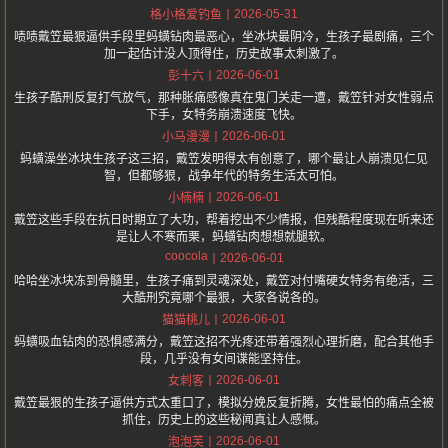
2026-05-31
格小格爱钓鱼
啧啧戴笠最狠逼供手段里蚂蟥钻肉最恶心，坐冰块最阴冷，生孩子最剧痛，三个
加一起估计没人顶得住，历史故事太刺激了。
2026-06-01
彭十六
生孩子酷刑反复打气放气，那种胀痛感像真在鬼门关走一遭，戴笠针对女性弱点
下手，女特务崩溃速度飞快。
2026-06-01
小马漫漫
蚂蟥澡坐冰块生孩子这三招，戴笠发明得太有创意了，哪个最让人崩溃见仁见
智，但都够狠，战争年代的特务生活太可怕。
2026-06-01
小楠楠
戴笠这些手段在抗日时期立了大功，帮着挖出不少情报，但残酷程度现在听来还
是让人不寒而栗，蚂蟥钻肉想想就腿软。
coocola
2026-06-01
哈哈坐冰块冻到骨髓里，生孩子痛到灵魂深处，戴笠对付嘴硬女特务有绝活，三
大酷刑究竟哪个最狠，大家各说各的。
2026-06-01
猫猫桃儿
蚂蟥吸血钻肉的恐惧感满分，戴笠这招不光疼还带着强烈心理折磨，配合其他手
段，几乎没有女间谍能坚持住。
2026-06-01
女刺客
戴笠最狠的生孩子逼供方式太重口了，模拟分娩反复折腾，女性最怕的痛点全被
抓住，历史上的这些秘闻真让人感慨。
2026-06-01
泡泡芙