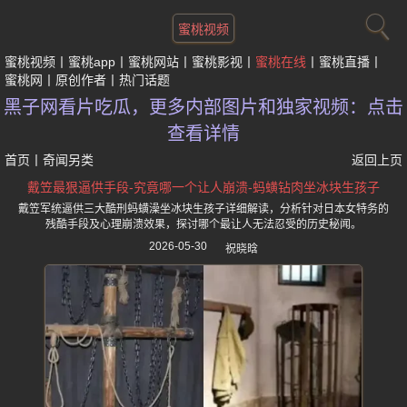
蜜桃视频
蜜桃视频
蜜桃app
蜜桃网站
蜜桃影视
蜜桃在线
蜜桃直播
蜜桃网
原创作者
热门话题
黑子网看片吃瓜，更多内部图片和独家视频：点击
查看详情
首页
丨
奇闻另类
返回上页
戴笠最狠逼供手段-究竟哪一个让人崩溃-蚂蟥钻肉坐冰块生孩子
戴笠军统逼供三大酷刑蚂蟥澡坐冰块生孩子详细解读，分析针对日本女特务的
残酷手段及心理崩溃效果，探讨哪个最让人无法忍受的历史秘闻。
2026-05-30
祝晓晗