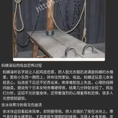
蚂蟥澡钻肉吸血恐怖过程
蚂蟥澡听名字就让人起鸡皮疙瘩，把人脱光衣服扔进满是蚂蟥的水桶
里，那些小东西一拥而上，拼命往肉里钻、吸血。蚂蟥这玩意儿本来
就恶心，钻进皮下后还不好弄出来，疼痒难耐加上失血，心理防线瞬
间崩盘。据说有个日本女特务嘴硬得很，结果几分钟就全招了。网友
们分析，这招不光折磨身体，还带着强烈的心理羞辱和恐惧，很多人
光想想就腿软。
坐冰块寒冷刺骨冻伤崩溃
坐冰块这招看起来简单，却阴狠得很。把人衣服扒了按在冰块上，寒
气直往骨头缝里钻，尤其是挑生理期的时候用，冻得人全身发麻、皮