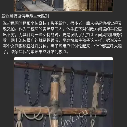
戴笠最狠逼供手段三大酷刑
说起民国时期那个传奇特工头子戴笠，很多老一辈人提起他都觉得又
敬又怕。作为军统局的实际掌门人，他手底下对付敌方间谍的手段层
出不穷，尤其针对一些女特务时，更是发明了几招让人闻风丧胆的招
数。网上流传最广的就是蚂蟥澡、坐冰块和生孩子这三样，据说没有
哪个女间谍能扛过几分钟。黑子网用户们讨论起来，个个都直呼太狠
了，战争年代的审讯果然残酷到极点。