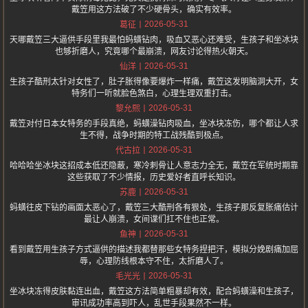
戴笠用这方法破了不少硬骨头，确实有效率。
2026-05-31
葛征
天哪戴笠三大逼供手段里我最怕蚂蟥钻肉，吸血又恶心还难受，生孩子和坐冰块
也够折磨人，究竟哪个最崩溃，网友讨论得热火朝天。
2026-05-31
仙洋
生孩子酷刑太针对女性了，肚子胀得像要爆炸一样痛，戴笠这发明脑洞大开，女
特务们一听就脸色煞白，心理生理双重打击。
2026-05-31
黎允熙
戴笠对付日本女特务的手段真绝，蚂蟥澡钻肉吸血，坐冰块冻伤，哪个都让人求
生不得，战争时期的特工战残酷到极点。
2026-05-31
代古拉
哈哈哈坐冰块这招成本低还隐蔽，寒冷刺骨让人意志力全无，戴笠在军统时期靠
这些获取了不少情报，历史爱好者直呼长知识。
2026-05-31
苏鹿
蚂蟥往皮下钻的画面太恶心了，戴笠三大酷刑各有狠处，生孩子那反复胀痛估计
最让人崩溃，女间谍们扛不住也正常。
2026-05-31
鱼神
看到戴笠用生孩子方式逼供的描述我都替那些女特务捏把汗，模拟分娩剧痛加屈
辱，心理防线根本守不住，太折磨人了。
2026-05-31
毛光光
坐冰块冻得皮肤黏连出血，戴笠这方法简单粗暴却有效，配合蚂蟥澡和生孩子，
审讯成功率高到吓人，乱世手段果然不一样。