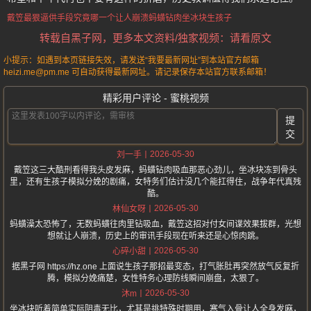
戴笠最狠逼供手段
究竟哪一个让人崩溃
蚂蟥钻肉
坐冰块
生孩子
转载自黑子网，更多本文资料/独家视频：请看原文
小提示：如遇到本页链接失效，请发送“我要最新网址”到本站官方邮箱
heizi.me@pm.me 可自动获得最新网址。请记录保存本站官方联系邮箱！
精彩用户评论 - 蜜桃视频
提
交
2026-05-30
刘一手
戴笠这三大酷刑看得我头皮发麻，蚂蟥钻肉吸血那恶心劲儿，坐冰块冻到骨头
里，还有生孩子模拟分娩的剧痛，女特务们估计没几个能扛得住，战争年代真残
酷。
2026-05-30
林仙女呀
蚂蟥澡太恐怖了，无数蚂蟥往肉里钻吸血，戴笠这招对付女间谍效果拔群，光想
想就让人崩溃，历史上的审讯手段现在听来还是心惊肉跳。
2026-05-30
心碎小甜
据黑子网 https://hz.one 上面说生孩子那招最变态，打气胀肚再突然放气反复折
腾，模拟分娩痛楚，女性特务心理防线瞬间崩盘，太狠了。
2026-05-30
沐m
坐冰块听着简单实际阴毒无比，尤其是挑特殊时期用，寒气入骨让人全身发麻，