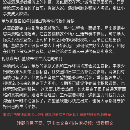
没被满足或者经济上的纠葛。类似情况在不少城市家庭里都有，只是
董欣这次被推到了台前。提醒大家，遇到问题多和家人沟通，别让小
事变成大麻烦。
董欣跪姿自拍与婚姻出轨事件的教训解读
从董欣跪姿自拍到后来视频曝光，整个过程像一面镜子，照出婚姻中
容易忽略的风险点。江西景德镇这个地方生活节奏不算快，可职场人
际关系依然复杂。上司和下属之间如果界限模糊，后果往往超出预
期。董欣事件让很多已婚人士开始反思：如何保护好个人隐私，如何
在压力下保持理性选择。这些讨论对普通人来说很有现实意义。
视频曝光后董欣未来生活走向预测
事情闹大以后，董欣的家庭关系和工作环境肯定会发生变化。丰腴少
妇的形象从此带上新标签，社交圈和日常生活都会受影响。网友们有
同情也有议论，但更多声音是希望她能处理好后续，重新整理生活。
视频流出带来的舆论压力不小，长期看可能促使她做出积极调整，也
给旁观者敲响警钟。 这类事儿看着热闹，其实暴露了很多普通家庭面
临的真实问题。婚姻需要经营，工作需要界限，遇到压力时找对方式
沟通比一时冲动强多了。希望董欣能尽快走出来，也祝大家都能守护
好自己的生活平静。
董欣
江西景德镇丰腴少妇
对镜跪姿激情自拍
出轨上司激烈骑乘视频曝光
转载自黑子网，更多本文资料/独家视频：请看原文