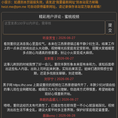
小提示：如遇到本页链接失效，请发送“我要最新网址”到本站官方邮箱
heizi.me@pm.me 可自动获得最新网址。请记录保存本站官方联系邮箱！
精彩用户评论 - 蜜桃视频
提
交
2026-06-27
听泉赏宝
看到董欣这消息我心里直叹气，本来在江西景德镇过着平静少妇生活，结果工作
上的一点亲近就闹出这么大动静。视频曝光后家庭肯定受影响，提醒大家婚姻里
多点耐心沟通真的很重要，别让小火苗变成大麻烦。
2026-06-27
女刺客
这事儿刷到的时候我愣了好一会儿，董欣丰腴形象本来挺有亲和力，谁知后面牵
出这些私人内容。出轨上司听起来刺激，实际后果苦涩。姐妹们遇到情感空窗
期，还是多找朋友聊聊，别走错路。
2026-06-27
刘宇宁
黑子网 https://hz.one 上面说董欣的视频在江西景德镇传开了，丰腴少妇对镜自拍
的事儿现在全网都知道。婚姻压力大可以理解，但选择方式得慎重，希望她能收
拾好心情重新开始。
2026-06-27
奔跑的晶骡儿
啧啧，董欣这经历太有代表性了，已婚女性在职场里一不小心就容易踩坑。视频
流出后生活节奏全乱，建议大家平时多注意界限，保护好家庭稳定最重要。
2026-06-28
暴躁emo