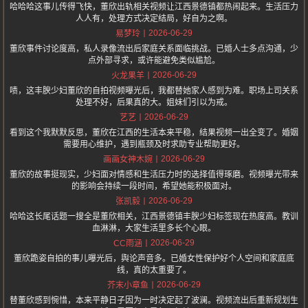
哈哈哈这事儿传得飞快，董欣出轨相关视频让江西景德镇都热闹起来。生活压力
人人有，处理方式决定结局，好自为之啊。
2026-06-29
易梦玲
董欣事件讨论度高，私人录像流出后家庭关系面临挑战。已婚人士多点沟通，少
点外部寻求，或许能避免类似尴尬。
2026-06-29
火龙果羊
啧，这丰腴少妇董欣的自拍视频曝光后，我都替她家人感到为难。职场上司关系
处理不好，后果真的大。姐妹们引以为戒。
2026-06-29
艺艺
看到这个我默默反思，董欣在江西的生活本来平稳，结果视频一出全变了。婚姻
需要用心维护，遇到瓶颈及时求助专业帮助更好。
2026-06-29
画画女神木婉
董欣的故事挺现实，少妇面对情感和生活压力时的选择值得琢磨。视频曝光带来
的影响会持续一段时间，希望她能积极面对。
2026-06-29
张凯毅
哈哈这长尾话题一搜全是董欣相关，江西景德镇丰腴少妇标签现在热度高。教训
血淋淋，大家生活里多长个心眼。
2026-06-29
CC雨涵
董欣跪姿自拍的事儿曝光后，舆论声音多。已婚女性保护好个人空间和家庭底
线，真的太重要了。
2026-06-29
芥末小章鱼
替董欣感到惋惜，本来平静日子因为一时决定起了波澜。视频流出后重新规划生