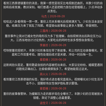
看到江西景德镇董欣的消息，我第一感觉是现实比电视剧还曲折。丰腴少妇的自
拍和后续发展，教训深刻。咱们普通人还是把精力放在经营婚姻上，少点冲动多
点责任。
2026-06-28
马杰
哈哈这八卦看得我一愣一愣，董欣上司关系曝光后视频满天飞。少妇生活本该安
稳，结果压力来了就乱了阵脚。希望类似故事能让更多人警醒，早做预防。
2026-06-28
三露肉
董欣事件让我对已婚女性的隐形压力多了些理解，自拍视频流出后舆论压力山
大。江西当地估计讨论热烈，大家吃瓜的同时也该多想想自身情况。
2026-06-28
李美珍
哎呀替董欣捏把汗，丰腴少妇形象现在带了新故事。和上司的互动录像曝光，家
庭和工作双重考验。理性处理后续才是关键，冲动一时后悔一生。
2026-06-28
章若楠
这新闻劲头挺足，董欣跪姿自拍的内容被挖出来后，大家议论纷纷。婚姻里遇到
问题找正确出口，比偷偷摸摸强多了。希望她能挺过这关。
2026-06-28
高火火
看到董欣江西景德镇的标签，我好奇点进去看完直摇头。视频曝光对少妇生活冲
击不小，提醒职场女性保护隐私意识要强。
2026-06-28
章若楠
董欣的故事像警钟，为缓解压力走的那步现在全曝光了。丰腴少妇的日常被放大
镜看，舆论下调整心态最重要。
2026-06-28
涵宝贝