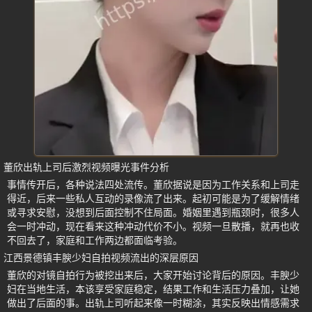
董欣出轨上司后激烈视频曝光事件分析
事情传开后，各种说法四处流传。董欣据说是因为工作关系和上司走
得近，后来一些私人互动的录像流了出来。起初可能是为了缓解情绪
或寻求安慰，没想到后面控制不住局面。婚姻里遇到瓶颈时，很多人
会一时冲动，现在看来这种冲动代价不小。视频一旦散播，就再也收
不回去了，家庭和工作两边都面临考验。
江西景德镇丰腴少妇自拍视频流出的深层原因
董欣的对镜自拍行为被挖出来后，大家开始讨论背后的原因。丰腴少
妇在当地生活，本该享受家庭稳定，结果工作和生活压力叠加，让她
做出了后面的事。出轨上司听起来像一时糊涂，其实反映出情感需求