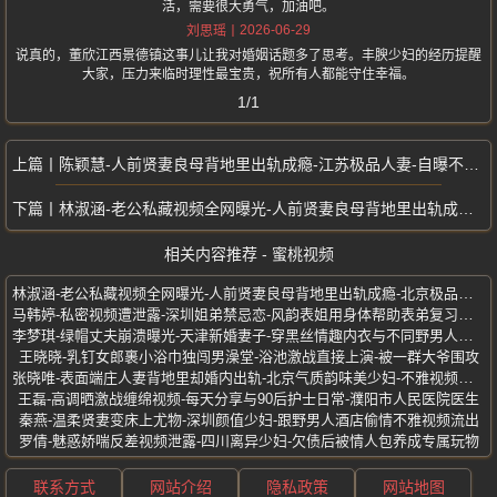
活，需要很大勇气，加油吧。
2026-06-29
刘思瑶
说真的，董欣江西景德镇这事儿让我对婚姻话题多了思考。丰腴少妇的经历提醒
大家，压力来临时理性最宝贵，祝所有人都能守住幸福。
1/1
陈颖慧-人前贤妻良母背地里出轨成瘾-江苏极品人妻-自曝不雅私密视频流出
林淑涵-老公私藏视频全网曝光-人前贤妻良母背地里出轨成瘾-北京极品人妻
相关内容推荐 - 蜜桃视频
林淑涵-老公私藏视频全网曝光-人前贤妻良母背地里出轨成瘾-北京极品人妻
马韩婷-私密视频遭泄露-深圳姐弟禁忌恋-风韵表姐用身体帮助表弟复习功课
李梦琪-绿帽丈夫崩溃曝光-天津新婚妻子-穿黑丝情趣内衣与不同野男人激战
王晓晓-乳钉女郎裹小浴巾独闯男澡堂-浴池激战直接上演-被一群大爷围攻
张晓唯-表面端庄人妻背地里却婚内出轨-北京气质韵味美少妇-不雅视频流出
王磊-高调晒激战缠绵视频-每天分享与90后护士日常-濮阳市人民医院医生
秦燕-温柔贤妻变床上尤物-深圳颜值少妇-跟野男人酒店偷情不雅视频流出
罗倩-魅惑娇喘反差视频泄露-四川离异少妇-欠债后被情人包养成专属玩物
联系方式
网站介绍
隐私政策
网站地图