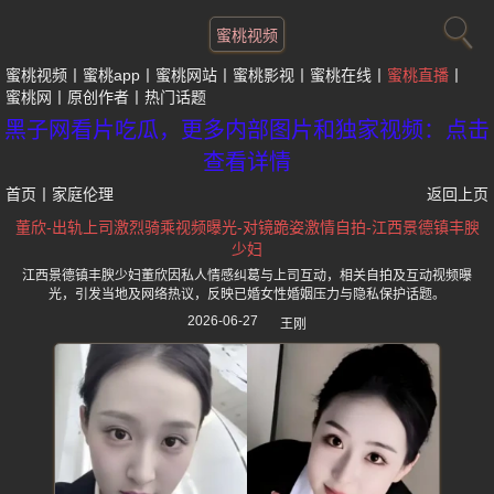
蜜桃视频
蜜桃视频
蜜桃app
蜜桃网站
蜜桃影视
蜜桃在线
蜜桃直播
蜜桃网
原创作者
热门话题
黑子网看片吃瓜，更多内部图片和独家视频：点击
查看详情
首页
丨
家庭伦理
返回上页
董欣-出轨上司激烈骑乘视频曝光-对镜跪姿激情自拍-江西景德镇丰腴
少妇
江西景德镇丰腴少妇董欣因私人情感纠葛与上司互动，相关自拍及互动视频曝
光，引发当地及网络热议，反映已婚女性婚姻压力与隐私保护话题。
2026-06-27
王刚