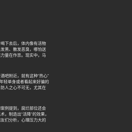
者喝下去后，体内像有活物
肤发黑、散发恶臭，哪怕送
然力量在作祟。现实中，马
酒吧附近，就有这种“热心”
是年轻单身或者看起来好骗的
。防人之心不可无，尤其在
的案例提到，腐烂部位还会
术，制造出“活降”的效果，
网友们分析，心理压力大的