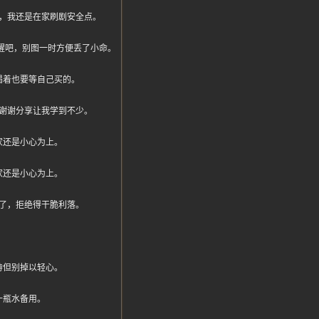
，我还是在家刷剧安全点。
们醒醒吧，别图一时方便丢了小命。
渴着也要等自己买的。
谢谢分享让我学到不少。
家还是小心为上。
家还是小心为上。
了，拒绝得干脆利落。
待但别掉以轻心。
十瓶水备用。