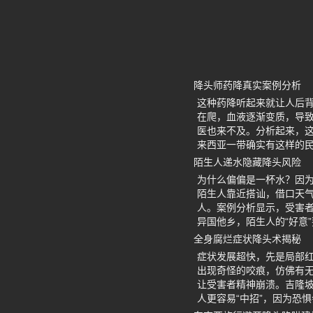
降头师药降真实案例分析
这种药降听起来就让人后
在爬，血液逐渐变质，导
医也来不及。分析起来，
来西亚一带确实有这样的
陌生人递水隐藏降头风险
为什么偏偏是一杯水？因为
陌生人靠近搭讪，借口天气
人。案例分析显示，受害
异国他乡，陌生人的“好意
全身腐烂症状降头术揭秘
症状发展超快，先是局部
出现奇怪的咬痕，仿佛有无
让受害者精神崩溃。吉隆
人更容易“中招”，因为恐