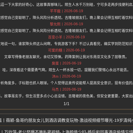
挑逗一下大家的好奇心，这故事真够味儿。陌生人水千万别碰，宁可多走两步找便利店
2026-06-19
芊芊龍
完感觉自己变聪明了，降头风险分析透彻。吉隆坡朋友们，晚上聚会记得互相盯着饮料
2026-06-19
黎允熙
完感觉自己变聪明了，降头风险分析透彻。吉隆坡朋友们，晚上聚会记得互相盯着饮料
2026-06-19
百变小羊
皮地说一句，谁家降头师这么闲啊，专挑游客下手？不过认真看完，确实学到防范知识
2026-06-19
可爱的糖
文章写得像老朋友聊天，亲切又惊悚。药降案例让我对东南亚文化多了层敬畏。
2026-06-19
臭蛋
哇，深夜看这个需要勇气啊。陌生人一杯水毁一切，提醒我们警惕心永远不能丢。
2026-06-19
沐m
分析角度多，子标题也抓人眼球。个人觉得这类传说能帮人提高安全意识，挺有价值的
2026-06-19
马杰
格，故事虽玄乎，但生活里多点小心总没错。吉隆坡的夜色美，但安全更重要，大家出
1/1
薇颖-鱼哥约朋友女儿到酒店调教变玩物-激战视频细节曝光-19岁清纯
万欣萍-老公怒曝不雅私密视频-上海颜值少妇-婚后和同事酒店偷情忘