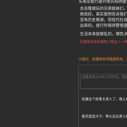
东南亚旅行避开降头陷阱建
去吉隆坡玩的兄弟姐妹们
绝就好。真实案例告诉我
亚有历史根源，但现代社会
出来的。旅行时保持警惕
生活本来就够乱的，理性
吉隆坡深夜惊魂
喝了陌生人一
小提示：如遇到本页链接失效，请发
哇塞这个故事太渗人了，晚上
看完直冒冷汗，降头这玩意儿