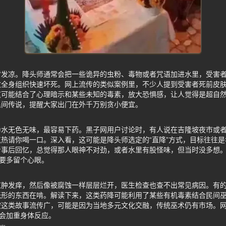
背发凉。降头师通常会把一些诡异的虫粉、毒物或者咒语加进水里，受害
致全身组织快速坏死。网上流传的类似案例里，不少人提到受害者死前皮
这可能结合了心理暗示和某些未知的毒素，放大恐惧感，让人觉得是超自
民间传说，提醒大家出门在外千万别贪小便宜。
水无色无味，最容易下药。黑子网用户讨论时，有人说在吉隆坡夜市或者
热请你喝一口。深入看，这可能是降头师选定的“直降”方式，目标往往
者事后回忆，总觉得那人眼神不对劲，或者水里有股怪味，但当时没多想
”要多留个心眼。
红肿发痒，然后像被腐蚀一样层层烂开，医生检查也查不出常见病因。有
形的东西在啃。解读下来，这类药降可能利用了某些有机毒素结合民间巫
坡这类故事流传广，可能是因为当地多元文化交融，传统巫术仍有市场。
惧会加重身体反应。