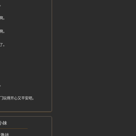
。
啊。
啊。
了。
。
门玩得开心又平安吧。
小妹
情激战