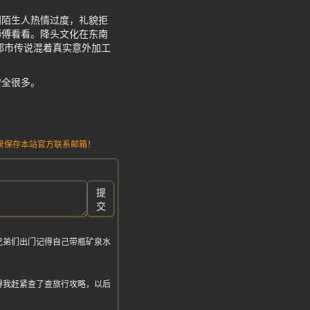
到陌生人热情过度，礼貌拒
师傅看看。降头文化在东南
都市传说混着真实意外加工
安全很多。
请记录保存本站官方联系邮箱！
提
交
兄弟们出门记得自己带瓶矿泉水
得我赶紧查了查旅行攻略，以后