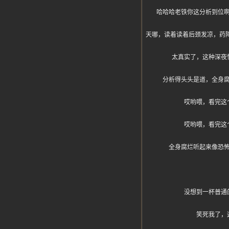
哈哈哈老铁你这分析到位
天哪，读着读着后颈发凉，药降居
太真实了，这种深夜
分析得头头是道，全身
哎哟喂，看完这
哎哟喂，看完这
全身腐烂听起来像恐
没想到一杯普通
笑死我了，