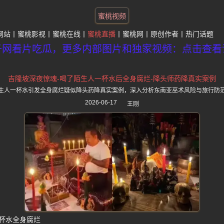
蜜桃视频
网站
蜜桃影视
蜜桃在线
蜜桃直播
蜜桃网
原创作者
热门话题
子网看片吃瓜，更多内部图片和独家视频：点击查看
吉隆坡深夜惊魂-喝了陌生人一杯水后全身腐烂-降头师药降真实案例
生人一杯水引发全身腐烂疑似降头药降真实案例，深入分析东南亚巫术风险与旅行防
2026-06-17
王刚
杯水全身腐烂