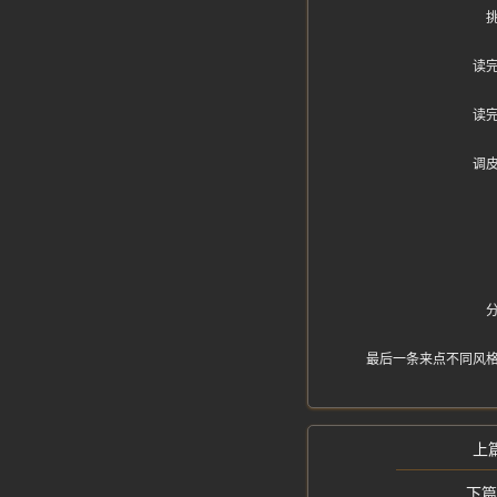
读
读
调
最后一条来点不同风