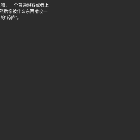
正嗨，一个普通游客或者上
，然后像被什么东西啃咬一
“药降”。