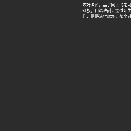
哎呀各位，黑子网上的老
班族，口渴难耐，接过陌生
样，慢慢溃烂腐坏，整个过