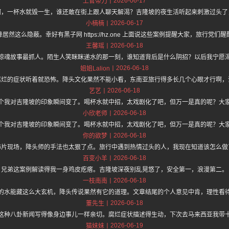
2026-06-17
上官带刀
啊，一杯水就毁一生，谁还敢在街上跟人聊天解渴？吉隆坡的夜生活听起来刺激过头了
2026-06-17
小楠楠
然这么隐蔽。幸好有黑子网 https://hz.one 上面说这些案例提醒大家，旅行党
2026-06-18
王馨瑶
惊魂故事最抓人。陌生人笑眯眯递水的那一刻，谁知道背后是什么阴招？以后我宁愿
2026-06-18
姐姐Lalion
腐烂的症状听着就恐怖。降头文化果然不能小看，东南亚旅行得多长几个心眼才行啊，
2026-06-18
艺艺
个我对吉隆坡的印象瞬间变了。喝杯水就中招，太戏剧化了吧，但万一是真的呢？大
2026-06-18
小欣老师
个我对吉隆坡的印象瞬间变了。喝杯水就中招，太戏剧化了吧，但万一是真的呢？大
2026-06-18
你的欲梦
怖片现场，降头师的手法也太狠了点。旅行中遇到热情过头的人，我现在知道该怎么做
2026-06-18
百变小羊
兄弟这案例解读得我一身鸡皮疙瘩。吉隆坡深夜别乱晃悠了，安全第一，浪漫第二。
2026-06-18
一枝南南
的水能藏这么大玄机，降头传说果然有它的道理。文章结尾的个人意见中肯，理性看
2026-06-18
董先生
这种八卦新闻写得像身边事儿一样亲切。腐烂症状描述得生动，下次去马来西亚我带
2026-06-19
猫妹妹