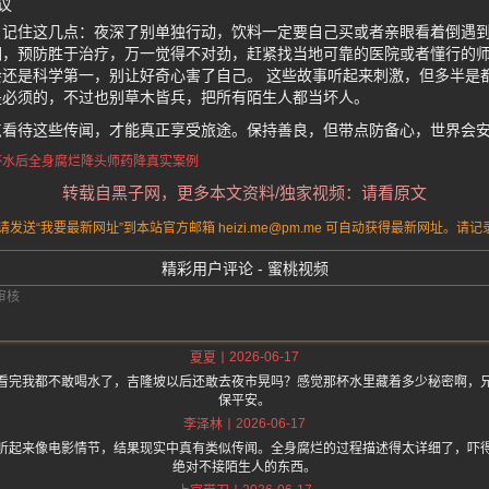
议
，记住这几点：夜深了别单独行动，饮料一定要自己买或者亲眼看着倒遇
们，预防胜于治疗，万一觉得不对劲，赶紧找当地可靠的医院或者懂行的
还是科学第一，别让好奇心害了自己。 这些故事听起来刺激，但多半是
是必须的，不过也别草木皆兵，把所有陌生人都当坏人。
点看待这些传闻，才能真正享受旅途。保持善良，但带点防备心，世界会
杯水后全身腐烂
降头师药降真实案例
转载自黑子网，更多本文资料/独家视频：请看原文
送“我要最新网址”到本站官方邮箱 heizi.me@pm.me 可自动获得最新网址。
精彩用户评论 - 蜜桃视频
2026-06-17
夏夏
看完我都不敢喝水了，吉隆坡以后还敢去夜市晃吗？感觉那杯水里藏着多少秘密啊，
保平安。
2026-06-17
李泽林
听起来像电影情节，结果现实中真有类似传闻。全身腐烂的过程描述得太详细了，吓
绝对不接陌生人的东西。