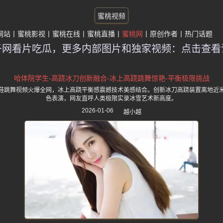
蜜桃视频
网站
蜜桃影视
蜜桃在线
蜜桃直播
蜜桃网
原创作者
热门话题
子网看片吃瓜，更多内部图片和独家视频：点击查看
哈体院学生-高跷冰刀创新融合-冰上高跷跳舞惊艳-平衡极限挑战
鞋跳舞视频火爆全网，冰上高跷平衡感震撼技术美感结合。创新冰刀高跷装置离地近
色表演，网友直呼人类极限实录冰雪艺术新高度。
2026-01-06
越小越