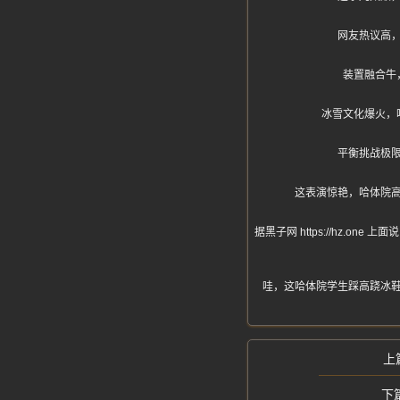
网友热议高
装置融合牛
冰雪文化爆火，
平衡挑战极
这表演惊艳，哈体院
据黑子网 https://hz
哇，这哈体院学生踩高跷冰