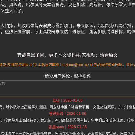
升级。风趣说，哈尔滨冬天本就神奇，现在加冰上高跷舞，像给冰雪大世
人又整大活了。
有人怕摔，热议哈体院表演成冰雪新项目。未来解读，起因视频病毒传播
哈，这热议像雪崩，冰上高跷舞未来估计进景区，游客排队试试秒摔，哈
转载自黑子网，更多本文资料/独家视频：请看原文
送“我要最新网址”到本站官方邮箱 heizi.me@pm.me 可自动获得最新网址。
精彩用户评论 - 蜜桃视频
2026-01-06
葛征
亮，哈体院冰上高跷舞火出圈，网友期待推广冰雪新项目，文化旅游双赢，东北冰雪
2026-01-06
唐宋摇滚
赞，哈体院冰上高跷转身起舞流畅，冰刀高跷装置黑科技，学生们四年苦练成果，哈尔
2026-01-06
张鑫baby
，哈体院学生高跷冰鞋舞平衡神技，冰面挑战极限不摔，表演震撼网友实录，冰雪艺术