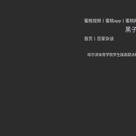
蜜桃视频
蜜桃app
蜜桃
黑
首页
丨
百家杂谈
哈尔滨体育学院学生踩高跷冰