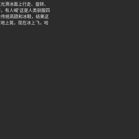
在光滑冰面上行走、旋转、
，有人喊“这是人类驯服四
合传统高跷和冰鞋，结果这
在地上晃，现在冰上飞，哈