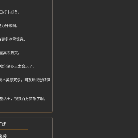
日打卡必备。
魅力升级啊。
待更多冰雪惊喜。
量高羡慕哭。
哈尔滨冬天太会玩了。
表演技术美感双杀，网友热议想试但
整活王，视频百万赞想学啊。
扩建
来袭