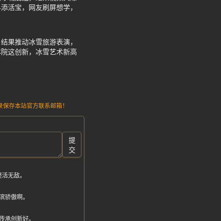
界添活宝，网友刷屏想学，
，结果推动冰雪旅游表演，
体院这创新，冰雪艺术新高
请记录保存本站官方联系邮箱！
提
交
整活无敌。
滨骄傲啊。
传承创新好。