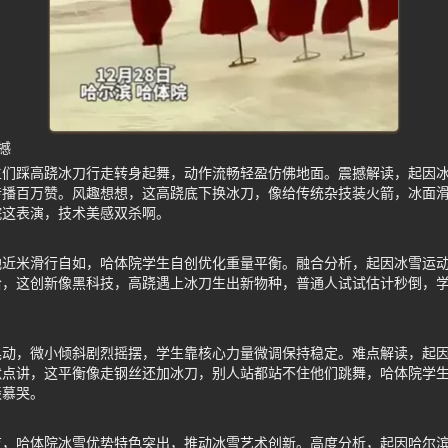
撼
生们踩高跷冰刀行走转身起舞，动作流畅轻盈仿佛地面。震撼解读，起因
传播百万赞。风趣想想，这高跷底下换冰刀，像给传统杂技装火箭，冰面
院这表演，技术美感双杀啊。
地近米滑行自如，哈体院学生自创优化重量平衡。融合分析，起因冰雪运
哈，这创新像黑科技，高跷遇上冰刀生出新物种，普通人试试估计秒倒，
晃动，微小倾斜剧烈摇摆，学生靠核心力量微调保持稳定。难点解读，起
默点讲，这平衡像走钢丝还加冰刀，别人站都站不住他们跳舞，哈体院学
羡慕哭。
育，哈体院冰雪优势特色突出，推动冰雪艺术创新。高度分析，起因哈尔