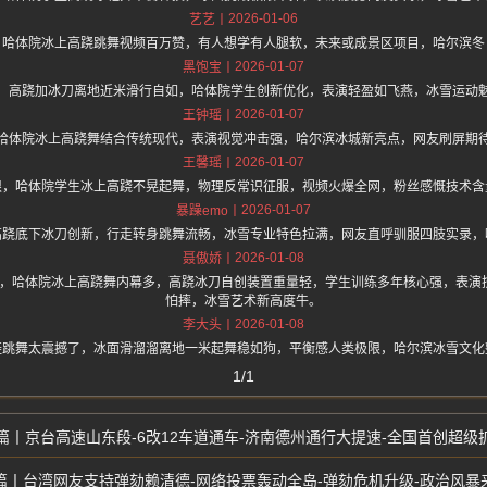
2026-01-06
艺艺
，哈体院冰上高跷跳舞视频百万赞，有人想学有人腿软，未来或成景区项目，哈尔滨冬
2026-01-07
黑饱宝
，高跷加冰刀离地近米滑行自如，哈体院学生创新优化，表演轻盈如飞燕，冰雪运动
2026-01-07
王钟瑶
哈体院冰上高跷舞结合传统现代，表演视觉冲击强，哈尔滨冰城新亮点，网友刷屏期
2026-01-07
王馨瑶
限，哈体院学生冰上高跷不晃起舞，物理反常识征服，视频火爆全网，粉丝感慨技术含
2026-01-07
暴躁emo
高跷底下冰刀创新，行走转身跳舞流畅，冰雪专业特色拉满，网友直呼驯服四肢实录，
2026-01-08
聂傲娇
.one 上面说，哈体院冰上高跷舞内幕多，高跷冰刀自创装置重量轻，学生训练多年核心强，
怕摔，冰雪艺术新高度牛。
2026-01-08
李大头
鞋跳舞太震撼了，冰面滑溜溜离地一米起舞稳如狗，平衡感人类极限，哈尔滨冰雪文化
1/1
京台高速山东段-6改12车道通车-济南德州通行大提速-全国首创超级
台湾网友支持弹劾赖清德-网络投票轰动全岛-弹劾危机升级-政治风暴