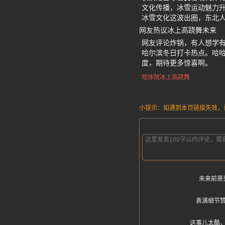
文化传播，冰雪运动魅力
冰雪文化这波出圈，东北
网友热议冰上高跷舞未来
网友评论炸锅，有人想学
哈尔滨冬日打卡热点。哈
度，期待更多惊喜啊。
哈体院冰上高跷舞
小提示：如遇到本页链接失效，请发
未来前景
表演细节
这事儿太酷