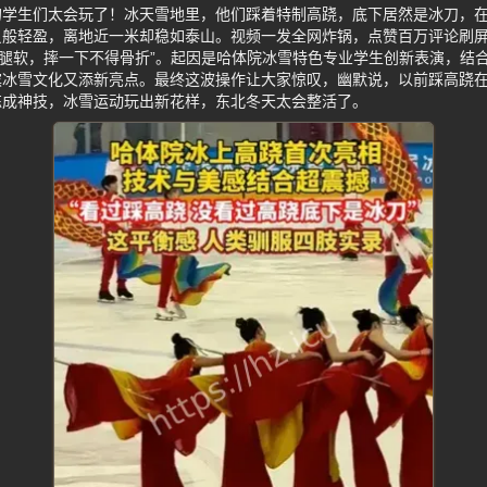
的学生们太会玩了！冰天雪地里，他们踩着特制高跷，底下居然是冰刀，
员般轻盈，离地近一米却稳如泰山。视频一发全网炸锅，点赞百万评论刷屏
就腿软，摔一下不得骨折”。起因是哈体院冰雪特色专业学生创新表演，结
滨冰雪文化又添新亮点。最终这波操作让大家惊叹，幽默说，以前踩高跷
练成神技，冰雪运动玩出新花样，东北冬天太会整活了。