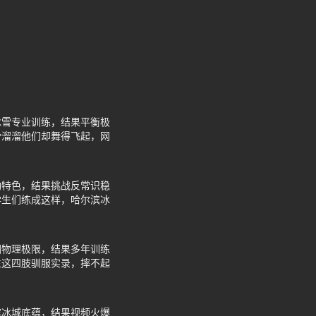
冰雪专业训练，结果平衡极
滑溜溜他们却舞得飞起，网
动特色，结果挑战反常识稳
学生们练成这样，哈尔滨冰
因物理极限，结果多年训练
生这四肢驯服实录，摔不起
滨冰城底蕴，结果视频火爆