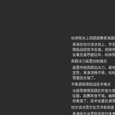
哈体院冰上高跷跳舞表演震
表演在哈尔滨冰场上，学
限挑战视觉冲击强，视频
友看完直呼腿玩年，哈体
高跷冰刀装置创新融合
装置传统高跷加冰刀，离
定性，表演流畅不摔。哈
雪基因太强了。
平衡感极限挑战技术难点
冰面零摩擦高跷杠杆放大
征服，起舞转身不晃。幽
但看值了，技术含量拉满
哈尔滨冰雪文化艺术新高度
表演结合冰雪民俗现代体