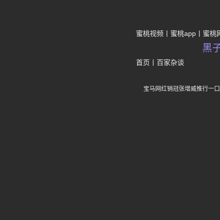
蜜桃视频
蜜桃app
蜜桃
黑
首页
丨
百家杂谈
宝马网红销冠张增威推行一口