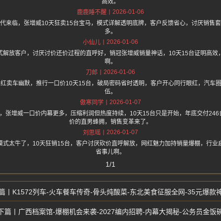
高效。
2026-01-06
鹿鹿睡不醒
代来临，张增威10天狂卖15台宝马，模式详解透明底牌，客户反馈省心，讨厌销售
多。
2026-01-06
小仙儿
式解放客户，讨厌讨价还价过程的直呼好，销冠张增威销量神话，10天15台证明高效
啊。
2026-01-06
刀郎
网红卖车幽默，推行一口价10天15台，破局密码省时透明，客户开心同行眼红，汽车
伍。
2026-01-07
傲寒同学
one 上面说，张增威一口价内幕更多，压缩利润但热度持续，10天15台只是开始，年底交付
价的直男蜂拥，销售变革来了。
2026-01-07
刘思瑶
模式太牛了，10天狂销15台，客户讨厌砍价直呼解放，网红魅力加持销量爆棚，行业
省事儿啊。
1/1
K1572列车-火车餐车传奇-骨头炖酸菜-东北美食征服全网-35元爆款
广西档案馆-爆棚机会来袭-2027编内招聘-内幕大揭秘-公务员金饭