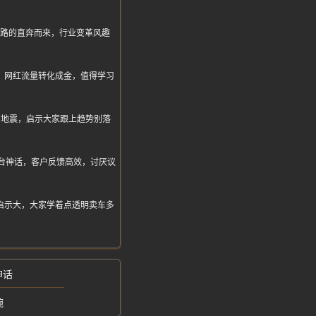
套路的直奔而来，行业变革风趣
，网红流量转化成金，值得学习
圈地震，启示大家跟上趋势别落
246台神话，客户反馈高效，讨厌议
启示大，大家学着点透明卖车多
神话
碗