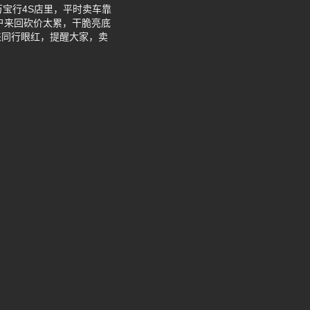
宝行4S店里，平时卖车靠
户来回砍价太累，干脆亮底
来同行眼红，提醒大家，卖