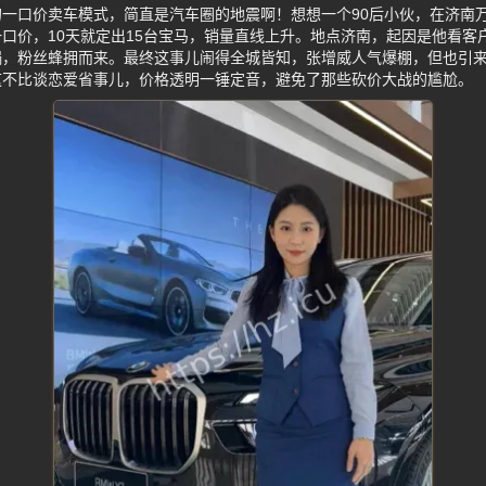
一口价卖车模式，简直是汽车圈的地震啊！想想一个90后小伙，在济南万
口价，10天就定出15台宝马，销量直线上升。地点济南，起因是他看客
锅，粉丝蜂拥而来。最终这事儿闹得全城皆知，张增威人气爆棚，但也引
这不比谈恋爱省事儿，价格透明一锤定音，避免了那些砍价大战的尴尬。