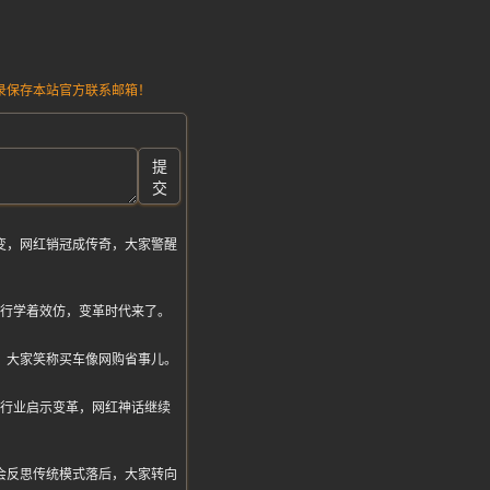
请记录保存本站官方联系邮箱！
提
交
变，网红销冠成传奇，大家警醒
同行学着效仿，变革时代来了。
，大家笑称买车像网购省事儿。
车行业启示变革，网红神话继续
会反思传统模式落后，大家转向