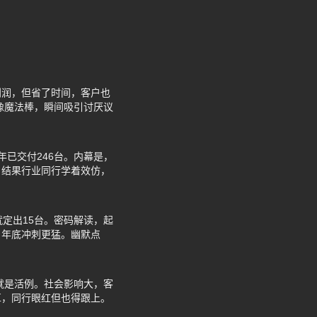
利润，但省了时间，客户也
像魔法棒，瞬间吸引讨厌议
年已交付246台。内幕是，
，结果行业同行学着效仿，
定出15台。密码解读，起
，年底冲刺更猛。幽默点
就是活例。社会影响大，客
革，同行眼红但也得跟上。