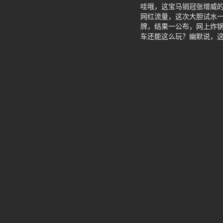
哇哦，这宝马销冠张增威的
网红流量，这次大胆试水一
牌，结果一公布，网上炸
车还能这么玩？幽默说，