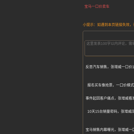
宝马一口价卖车
小提示：如遇到本页链接失效，请发
反思汽车销售，张增威一口价
报名买车像抢票，一口价模式
事件起因客户痛点，张增威看
10天15台销量密码，张增
宝马销售内幕曝光，张增威一