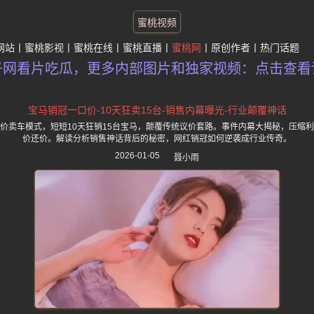
蜜桃视频
网站
蜜桃影视
蜜桃在线
蜜桃直播
蜜桃网
原创作者
热门话题
子网看片吃瓜，更多内部图片和独家视频：点击查看
宝马销冠一口价-10天狂卖15台-销售内幕曝光-行业颠覆神话
价卖车模式，短短10天狂销15台宝马，颠覆传统议价套路。事件内幕大揭秘，压缩
价还价。解读分析销售神话背后的秘密，网红销冠如何逆袭成行业传奇。
2026-01-05
聂小雨