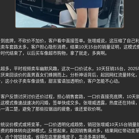
价到底牌，不砍价不加价，客户看中直接签单。张增威说，这压缩了自己
卖车套路太多，客户担心隐形消费，结果10天15台的销量证明，这模式
价时代结束了，以后买车像超市购物，拿了就走，多爽啊。
超多，平时视频卖车幽默风趣，这次一口价试水，10天狂销15台，2025
讨厌来回谈价的直男直女们蜂拥而上。分析神话背后，起因网红流量转化
哈，这小伙子卖车像谈情，甜言蜜语加透明价，客户怎能不心动。
客户反馈讨厌讨价还价过程，担心销售套路，一口价直接亮底牌，10天就
果这模式像速战速决的闪婚，签单快成交多。张增威透露，热度还在持续
格一清二楚，避免了那些拉锯战的疲惫，谁还爱砍价啊。
统议价模式或将变革，一口价透明化成趋势，销冠张增威10天15台销量
消费的群体转向这种模式。反思起来，起因销售痛点多，结果网红带动变
购，点个按钮就成，省得在店里磨嘴皮子，生活多美好啊。