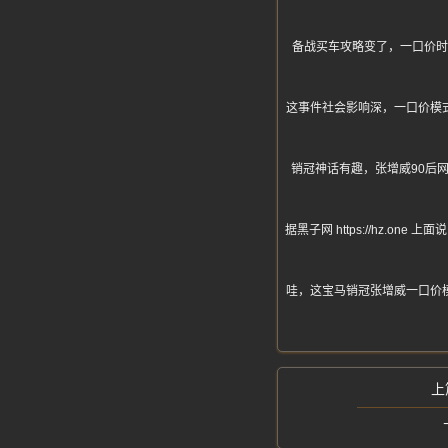
备战买车攻略变了，一口价时
这事件社会影响深，一口价模
销冠神话有趣，张增威90后
据黑子网 https://hz.
哇，这宝马销冠张增威一口价