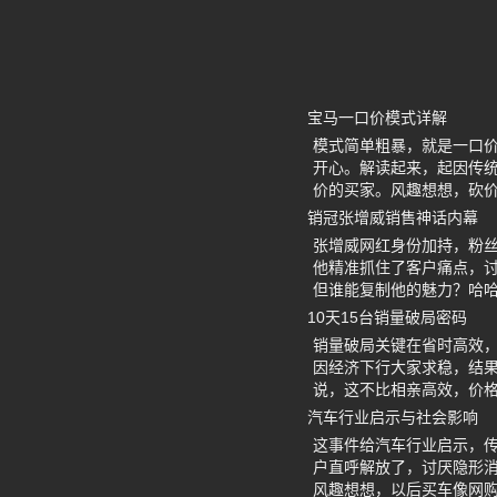
宝马一口价模式详解
模式简单粗暴，就是一口
开心。解读起来，起因传统
价的买家。风趣想想，砍
销冠张增威销售神话内幕
张增威网红身份加持，粉丝
他精准抓住了客户痛点，
但谁能复制他的魅力？哈
10天15台销量破局密码
销量破局关键在省时高效，
因经济下行大家求稳，结
说，这不比相亲高效，价
汽车行业启示与社会影响
这事件给汽车行业启示，传
户直呼解放了，讨厌隐形
风趣想想，以后买车像网