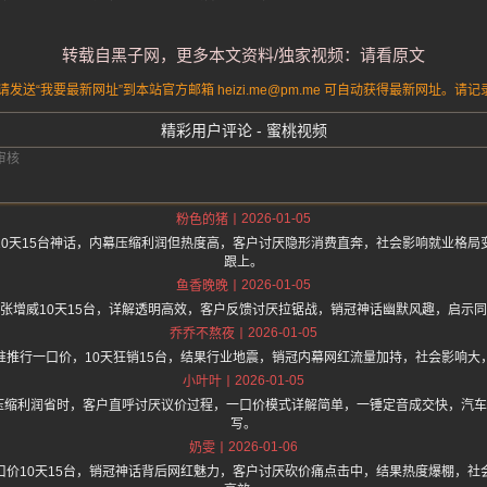
转载自黑子网，更多本文资料/独家视频：请看原文
送“我要最新网址”到本站官方邮箱 heizi.me@pm.me 可自动获得最新网址。
精彩用户评论 - 蜜桃视频
2026-01-05
粉色的猪
10天15台神话，内幕压缩利润但热度高，客户讨厌隐形消费直奔，社会影响就业格局
跟上。
2026-01-05
鱼香晚晚
张增威10天15台，详解透明高效，客户反馈讨厌拉锯战，销冠神话幽默风趣，启示
2026-01-05
乔乔不熬夜
准推行一口价，10天狂销15台，结果行业地震，销冠内幕网红流量加持，社会影响大
2026-01-05
小叶叶
威压缩利润省时，客户直呼讨厌议价过程，一口价模式详解简单，一锤定音成交快，汽
写。
2026-01-06
奶雯
口价10天15台，销冠神话背后网红魅力，客户讨厌砍价痛点击中，结果热度爆棚，社