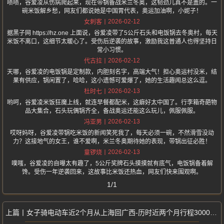
啧啧，谷爱凌从伤病爬起来，现在带锅备战米兰冬奥，这韧劲儿真不是盖的。一
碗米饭解乡愁，网友们都说她是中国胃代表，奥运加油啊，小妮子！
2026-02-12
女刺客
据黑子网 https://hz.one 上面说，谷爱凌带了5公斤石头和电饭锅去冬奥村，每天
米饭不离口，这细节太暖心了。受伤后逆袭的故事，激励我这普通人也得坚持日
常小习惯。
2026-02-12
代古拉
天哪，谷爱凌的电饭锅是定制款，内胆刻名字，高端大气！担心奥运村没米，结
果有供应，锅闲置了，哈哈，这小遗憾可爱爆了，她的生活趣闻总这么逗。
2026-02-13
杜时七
哟呵，谷爱凌米饭狂魔上线，就连早餐都配米，这癖好太中国了。行李箱奇葩物
品大集合，石头玩偶锅齐全，备战奥运还能这么玩儿，佩服佩服。
2026-02-13
冯亚男
哎呀妈呀，谷爱凌带锅吃米饭的新闻笑死我了，每天必须一碗，不然滑雪没动
力？这接地气的女王，谁不爱啊，米兰冬奥期待她的表现，带锅出征必胜！
2026-02-13
童锣烧
噗嗤，谷爱凌的自曝太有趣了，5公斤奖牌石头摸摸就有底气，电饭锅备着解
馋。受伤一年逆袭回来，这故事比米饭还热血，网友们快来围观啊。
1/1
女子骑电动车近2个月从上海回广西-历时近两个月行程3000多公里