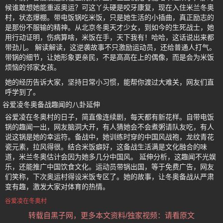
候谁敢想她能重返奥运？可这丫头硬是咬牙康复，现在入住米兰冬奥
村，状态爆棚。带电饭锅吃米饭，只是她生活的小插曲，真正励志的
是那份不服输的精神。从北京冬奥天才少女，到如今的生死战士，她
用行动证明，伤病算啥，米饭在手，天下我有！哈哈，这话说出来都
带劲儿。 解读解读，这逆袭故事不只激励运动员，还给普通人打气。
带锅的细节，让她形象更亲民，不是高高在上的偶像，而是会为米饭
烦恼的邻家女孩。
她的经历告诉大家，坚持日常小习惯，能帮你渡过大难关，网友们直
呼学到了。
谷爱凌冬奥备战趣闻的八卦延伸
谷爱凌在冬奥村的日子，简直像连续剧，每天都有新花样。自带电饭
锅的趣闻一出，网友脑洞大开，有人猜她会不会煮粥请队友吃，有人
说这锅是她的幸运符。备战中，她训练时穿的中国风战袍，龙纹青花
瓷元素，拉风得很。结合米饭癖好，这备战生活满是文化融合的味
道，米兰冬奥估计会因为她多几分中国风。 延伸分析，这趣闻不光娱
乐，还能推广中国饮食文化。运动员带锅出国，等于免费广告，网友
们笑称，下次奥运村得设米饭专区了。她的故事，让冬奥备战从严肃
变有趣，激发大家对体育的热情。
谷爱凌在冬奥村
转载自黑子网，更多本文资料/独家视频：请看原文