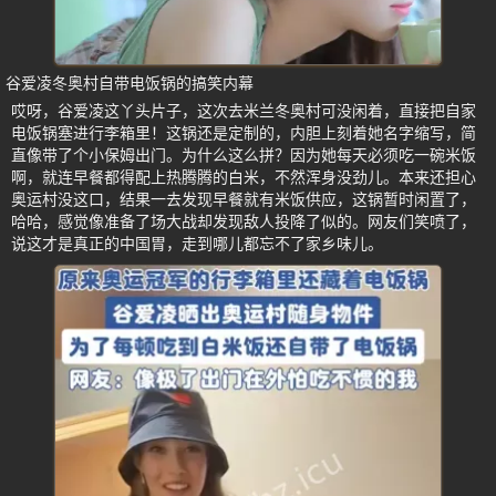
谷爱凌冬奥村自带电饭锅的搞笑内幕
哎呀，谷爱凌这丫头片子，这次去米兰冬奥村可没闲着，直接把自家
电饭锅塞进行李箱里！这锅还是定制的，内胆上刻着她名字缩写，简
直像带了个小保姆出门。为什么这么拼？因为她每天必须吃一碗米饭
啊，就连早餐都得配上热腾腾的白米，不然浑身没劲儿。本来还担心
奥运村没这口，结果一去发现早餐就有米饭供应，这锅暂时闲置了，
哈哈，感觉像准备了场大战却发现敌人投降了似的。网友们笑喷了，
说这才是真正的中国胃，走到哪儿都忘不了家乡味儿。