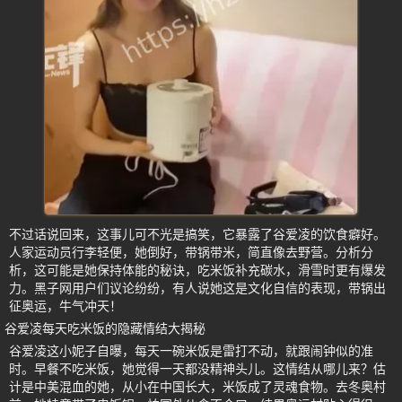
不过话说回来，这事儿可不光是搞笑，它暴露了谷爱凌的饮食癖好。
人家运动员行李轻便，她倒好，带锅带米，简直像去野营。分析分
析，这可能是她保持体能的秘诀，吃米饭补充碳水，滑雪时更有爆发
力。黑子网用户们议论纷纷，有人说她这是文化自信的表现，带锅出
征奥运，牛气冲天！
谷爱凌每天吃米饭的隐藏情结大揭秘
谷爱凌这小妮子自曝，每天一碗米饭是雷打不动，就跟闹钟似的准
时。早餐不吃米饭，她觉得一天都没精神头儿。这情结从哪儿来？估
计是中美混血的她，从小在中国长大，米饭成了灵魂食物。去冬奥村