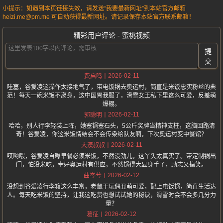
小提示：如遇到本页链接失效，请发送“我要最新网址”到本站官方邮箱
heizi.me@pm.me 可自动获得最新网址。请记录保存本站官方联系邮箱！
精彩用户评论 - 蜜桃视频
提
交
2026-02-11
费启鸣
哇塞，谷爱凌这操作太接地气了，带电饭锅去奥运村，简直是米饭忠实粉丝的典
范！每天一碗米饭不离身，这中国胃我服了，滑雪女王私下里这么可爱，反差萌
爆棚。
2026-02-11
郭聪明
哈哈，别人行李轻装上阵，她塞锅塞石头，5公斤奖牌当精神支柱，这脑回路清
奇！谷爱凌，你这米饭情结会不会传染给队友啊，下次奥运村变中餐馆？
2026-02-11
大漠叔叔
哎哟喂，谷爱凌自曝早餐必须米饭，不然没劲儿，这丫头太真实了。带定制锅出
门，怕没米吃，幸好奥运村有供应，不然锅得大显身手了，励志又搞笑。
2026-02-12
曲岑兮
没想到谷爱凌行李箱这么丰富，老鼠干玩偶丑萌可爱，配上电饭锅，简直生活达
人。每天吃米饭的坚持，让我这吃货也想试试她的秘诀，滑雪时会不会多几分力
量？
2026-02-12
葛征