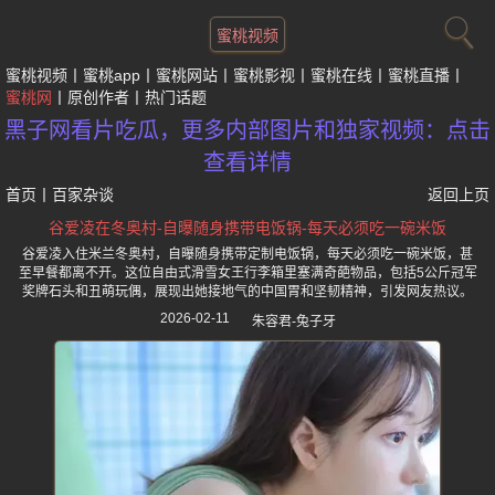
蜜桃视频
蜜桃视频
蜜桃app
蜜桃网站
蜜桃影视
蜜桃在线
蜜桃直播
蜜桃网
原创作者
热门话题
黑子网看片吃瓜，更多内部图片和独家视频：点击
查看详情
首页
丨
百家杂谈
返回上页
谷爱凌在冬奥村-自曝随身携带电饭锅-每天必须吃一碗米饭
谷爱凌入住米兰冬奥村，自曝随身携带定制电饭锅，每天必须吃一碗米饭，甚
至早餐都离不开。这位自由式滑雪女王行李箱里塞满奇葩物品，包括5公斤冠军
奖牌石头和丑萌玩偶，展现出她接地气的中国胃和坚韧精神，引发网友热议。
2026-02-11
朱容君-兔子牙