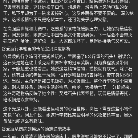
前，她特意带了电饭锅，怕国外伙食不合口，结果奥运村贴心得很，
早饭就有米饭，这让她松了口气。想想看，滑雪场上风驰电掣的女
王，私下里却为了一碗米饭操碎心，这反差萌得不要不要的。 深入挖
挖，这米饭情结不只是吃货本性，还可能关乎心理安慰。
在高强度训练和比赛中，吃熟悉的食物能缓解压力，让她保持最佳状
态。网友调侃，她这是把中国饭桌文化带到奥运，下一届会不会带火
锅底料？哈哈，这解读一出，大家都乐坏了，觉得她接地气又可爱。
谷爱凌行李箱里的奇葩宝贝深度解析
谷爱凌的行李箱可不是闹着玩的，里面塞了5公斤重的石头！别误会，
这石头是她在瑞士莱克斯世界杯拿的冠军奖牌，因为赛程紧没带回
家，干脆超重也带着走。她说这是精神信物，摸摸就有底气。除了石
头，还有丑萌的老鼠干玩偶，估计是粉丝送的吉祥物，带在身边求好
运。当然，主角还是那口电饭锅，为米饭而生。整个行李箱像个百宝
箱，别人带装备，她带生活必需品，哈哈，太接地气了。 分析起来，
这些奇葩物品反映了她个性：奖牌石头代表坚韧，玩偶是情感寄托，
电饭锅是饮食坚持。
这不光是八卦，还能看出运动员的心理世界，高压下需要这些小物件
来稳军心。网友们说，她这行李箱比某些明星的化妆箱还丰富，奥运
备战也能这么有趣味。
谷爱凌从伤病到奥运的励志逆袭故事
一年前，谷爱凌还躺在医院病床上，医生说她可能站不起来了，那时