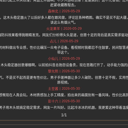
真劲儿配上木头纹理，简直艺术品啊。不少人感叹创意十足是真的，这不光省钱，还
赶紧收藏教程去。
2026-05-29
森林北
.one 上面说，这木头稳定器火了以后好多人都在跟风做，评论区各种晒图。确实不是买不起
该这么有烟火气。
2026-05-29
火龙果羊
器防抖效果看得我眼睛发亮。网友们分析得头头是道，创意十足的背后是真实需求驱动，
2026-05-29
占儿
的材料做出专业感，性价比碾压一众电子设备。看视频时我都忍不住鼓掌，民间智慧
带这个。
2026-05-29
小仙儿
，木头稳定器创意爆棚啊。以前拍抖音总抱怨设备贵，现在思路打开了，动手能力强的
2026-05-30
黎允熙
气。不是买不起而是更有性价比，男子手搓神器让多少人破防。创意十足不假，实用
原视频。
2026-05-30
土豆酱
感慨现在人真会玩。木材质感加上手工精度，拍出来的画面别有一番风味。性价比高
2026-05-30
彭十六
男子用木头就搞定稳定需求，网友一片叫好。比起冷冰冰的机器，我更爱这种带着温
1/1