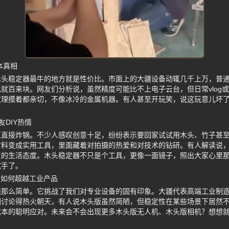
本真相
木头稳定器最牛的地方就是性价比。市面上的大疆设备动辄几千上万，普
就百来块。网友们分析说，虽然精度可能比不上电子云台，但日常vlog
纹理摸着都亲切，不像冰冷的金属机器。有人甚至开玩笑，说这玩意儿坏
DIY热情
区直接炸锅。不少人感叹创意十足，纷纷表示要回家试试用木头、竹子甚
材料变成实用工具，里面藏着对拍摄的热爱和对技术的钻研。有人解读说
意的生活态度。木头稳定器不只是个工具，更像一面镜子，照出大家心里
试手了。
明如何超越工业产品
钱那么简单。它挑战了我们对专业设备的固有印象。大疆代表高端工业制
们讨论得热火朝天，有人说木头版虽然简陋，但稳定性在某些场景下居然
成本的聪明应对。未来会不会出现更多木头版无人机、木头版相机？想想