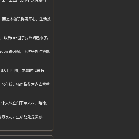
环保，工业产品能有这温度吗？
大疆，而是木疆玩得更开心，生活就
以后DIY圈子要热闹起来了。
永远值得敬佩，下次野外拍摄就
朋友们冲啊，木疆时代来临！
性也在线，强烈推荐大家去看看
到让人想立刻下单木材，哈哈。
度的发明，生活处处是灵感。