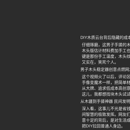
DIY木质云台背后隐藏的成
仔细琢磨，这男子手搓的
木头版估计材料费加手工也
键是那份手工温度，木头
又实在，笑死个人。
男子木头稳定器创意点燃网友
这个视频火了以后，评论
手像变魔术一样，把简单
从大牌、追求低成本高创
这儿，我都想找块木头试
从木疆到手搓神器 民间发
深入看，这事儿不光是省
间智慧的极致发挥。网友
意十足的背后，是对生活
把DIY拉回普通人身边。