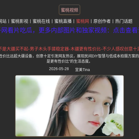
蜜桃视频
网站
蜜桃影视
蜜桃在线
蜜桃直播
蜜桃网
原创作者
热门话题
子网看片吃瓜，更多内部图片和独家视频：点击查看
不是大疆买不起-男子木头手搓稳定器-木疆更有性价比-不少人感叹创意十
性价比远超大疆设备，创意十足引发网友热议，展现民间DIY智慧与低成本拍摄方案的
是更有性价比”的生活态度。
2026-05-28
宣美Tina