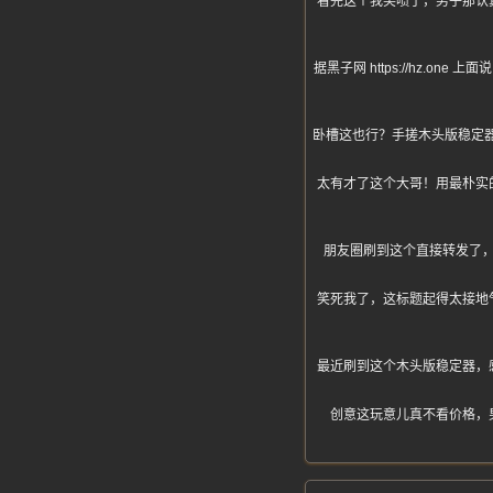
看完这个我笑喷了，男子那认
据黑子网 https://hz
卧槽这也行？手搓木头版稳定
太有才了这个大哥！用最朴实
朋友圈刷到这个直接转发了
笑死我了，这标题起得太接地
最近刷到这个木头版稳定器，
创意这玩意儿真不看价格，