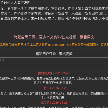
创意时代人人皆可发明
启发。男子用木头手搓稳定器走红，不是偶然，而是大家对真实创意和实
手实践了。性价比这个词在这儿被玩出了新高度，木疆成了新晋网红词汇
带着温度的才是王道。未来科技发展了，但民间这种小聪明小发明永远不
转载自黑子网，更多本文资料/独家视频：请看原文
送“我要最新网址”到本站官方邮箱 heizi.me@pm.me 可自动获得最新网址。
精彩用户评论 - 蜜桃视频
2026-05-28
陈妮妮UNI
看视频里晃动控制得稳稳的，我都想去后院砍块木头试试了。以前总觉得大疆是必需
意这东西果然不分材料贵贱啊。
2026-05-28
王北车
不会了。用木头搓出稳定器？成本低到离谱效果还行，性价比直接爆表。以后拍视频不
手，木疆党站起来！
2026-05-28
温精灵