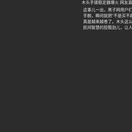
木头手搓稳定器爆火 网友
这事儿一出，黑子网用户
手腕，瞬间就把“不是买不
真是越来越卷了。木头这
民间智慧的狡黠劲儿，让