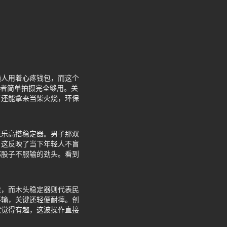
通人用着心疼钱包，而这个
或者简单拍摄完全够用。关
了还能拿来当柴火烧，环保
至乐高搭稳定器。男子那双
，这反映了当下年轻人不盲
那股子不服输的劲头。看到
造，而木头稳定器则代表民
不输，关键还轻便耐摔。创
就觉得有趣，这波操作直接