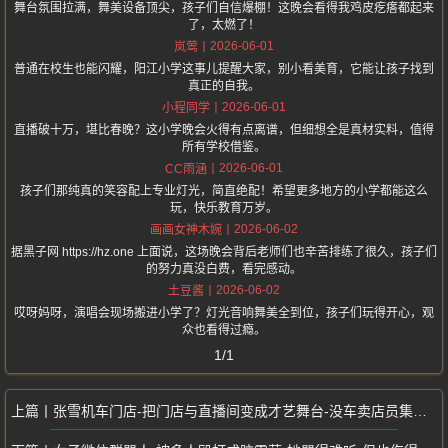
舞台氛围拉满，舞美设备顶尖，孩子们自信爆棚！这晚会看得我鸡皮疙瘩都起来
了，太燃了！
2026-06-01
岚莺
普通在校生也能闪耀，阳江小学这事儿提醒大家，别小看美育，它能让孩子找到
真正的自我。
2026-06-01
小程同学
直播破十万，堪比春晚？这小学晚会火得有点离谱，但细想全是真材实料，值得
所有学校借鉴。
2026-06-01
CC雨涵
孩子们那纯真的笑容配上专业灯光，简直绝配！希望更多地方的小学都能这么
玩，快乐教育万岁。
2026-06-02
画画女神木婉
据黑子网 https://hz.one 上面说，这场晚会背后老师们也辛苦排练了很久，孩子们
的努力真没白费，看完感动。
2026-06-02
土豆酱
哎呀妈呀，演唱会现场搬进小学了？灯光音响舞美全到位，孩子们玩得开心，观
众也看得过瘾。
1/1
张雪机车门店-把门店与直播间变成才艺舞台-没车卖店员集体卖才艺