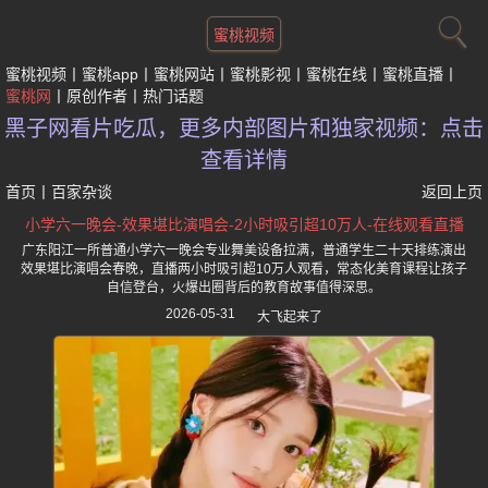
蜜桃视频
蜜桃视频
蜜桃app
蜜桃网站
蜜桃影视
蜜桃在线
蜜桃直播
蜜桃网
原创作者
热门话题
黑子网看片吃瓜，更多内部图片和独家视频：点击
查看详情
首页
丨
百家杂谈
返回上页
小学六一晚会-效果堪比演唱会-2小时吸引超10万人-在线观看直播
广东阳江一所普通小学六一晚会专业舞美设备拉满，普通学生二十天排练演出
效果堪比演唱会春晚，直播两小时吸引超10万人观看，常态化美育课程让孩子
自信登台，火爆出圈背后的教育故事值得深思。
2026-05-31
大飞起来了