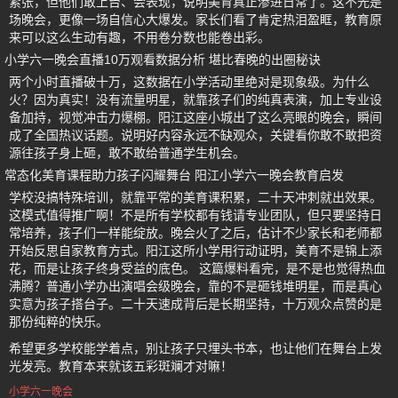
紧张，但他们敢上台、会表现，说明美育真正渗进日常了。这不光是
场晚会，更像一场自信心大爆发。家长们看了肯定热泪盈眶，教育原
来可以这么生动有趣，不用卷分数也能卷出彩。
小学六一晚会直播10万观看数据分析 堪比春晚的出圈秘诀
两个小时直播破十万，这数据在小学活动里绝对是现象级。为什么
火？因为真实！没有流量明星，就靠孩子们的纯真表演，加上专业设
备加持，视觉冲击力爆棚。阳江这座小城出了这么亮眼的晚会，瞬间
成了全国热议话题。说明好内容永远不缺观众，关键看你敢不敢把资
源往孩子身上砸，敢不敢给普通学生机会。
常态化美育课程助力孩子闪耀舞台 阳江小学六一晚会教育启发
学校没搞特殊培训，就靠平常的美育课积累，二十天冲刺就出效果。
这模式值得推广啊！不是所有学校都有钱请专业团队，但只要坚持日
常培养，孩子们一样能绽放。晚会火了之后，估计不少家长和老师都
开始反思自家教育方式。阳江这所小学用行动证明，美育不是锦上添
花，而是让孩子终身受益的底色。 这篇爆料看完，是不是也觉得热血
沸腾？普通小学办出演唱会级晚会，靠的不是砸钱堆明星，而是真心
实意为孩子搭台子。二十天速成背后是长期坚持，十万观众点赞的是
那份纯粹的快乐。
希望更多学校能学着点，别让孩子只埋头书本，也让他们在舞台上发
光发亮。教育本来就该五彩斑斓才对嘛！
小学六一晚会