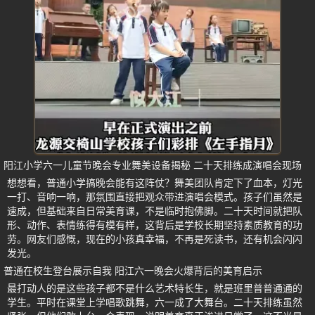
阳江小学六一儿童节晚会专业舞美设备揭秘 二十天排练成演唱会现场
想想看，普通小学搞晚会能有这阵仗？舞美团队肯定下了血本，灯光
一打、音响一响，那氛围直接把观众带进演唱会模式。孩子们虽然是
速成，但基础来自日常美育课，不是临时抱佛脚。二十天时间就把队
形、动作、表情练得有模有样，这背后是学校长期坚持素质教育的功
劳。网友们感慨，现在的小孩真幸福，不再是死读书，还有机会闪闪
发光。
普通在校生登台展示自我 阳江六一晚会火爆背后的美育启示
最打动人的是这些孩子都不是什么艺术特长生，就是班里普普通通的
学生。平时在课堂上学唱歌跳舞，六一成了大舞台。二十天排练虽然