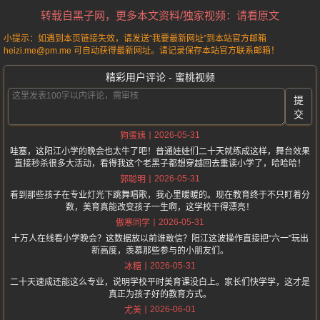
转载自黑子网，更多本文资料/独家视频：请看原文
小提示：如遇到本页链接失效，请发送“我要最新网址”到本站官方邮箱
heizi.me@pm.me 可自动获得最新网址。请记录保存本站官方联系邮箱！
精彩用户评论 - 蜜桃视频
提
交
2026-05-31
狗蛋姨
哇塞，这阳江小学的晚会也太牛了吧！普通娃娃们二十天就练成这样，舞台效果
直接秒杀很多大活动，看得我这个老黑子都想穿越回去重读小学了，哈哈哈！
2026-05-31
郭聪明
看到那些孩子在专业灯光下跳舞唱歌，我心里暖暖的。现在教育终于不只盯着分
数，美育真能改变孩子一生啊，这学校干得漂亮！
2026-05-31
傲寒同学
十万人在线看小学晚会？这数据放以前谁敢信？阳江这波操作直接把“六一”玩出
新高度，羡慕那些参与的小朋友们。
2026-05-31
冰糖
二十天速成还能这么专业，说明学校平时美育课没白上。家长们快学学，这才是
真正为孩子好的教育方式。
2026-06-01
尤美