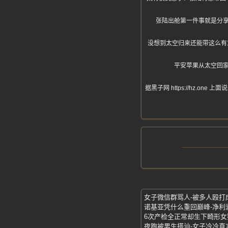
张陆出舱第一件事就是分
没想到太空归来还能带这么有
平安苹果从太空回
据黑子网 https://hz
女子微信群骂人-被多人殴打
夜跑被男生搭讪-女子冷冷直