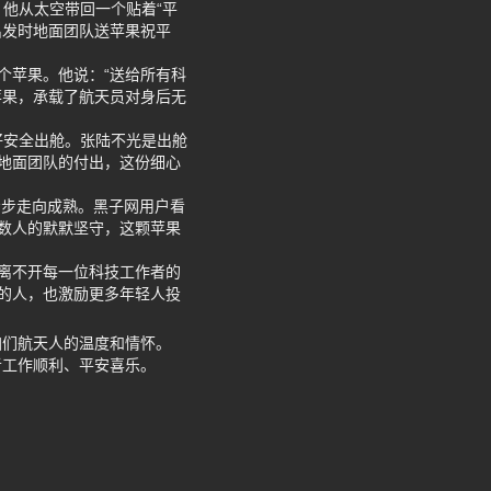
。他从太空带回一个贴着“平
出发时地面团队送苹果祝平
个苹果。他说：“送给所有科
苹果，承载了航天员对身后无
好安全出舱。张陆不光是出舱
地面团队的付出，这份细心
步步走向成熟。黑子网用户看
数人的默默坚守，这颗苹果
展离不开每一位科技工作者的
的人，也激励更多年轻人投
咱们航天人的温度和情怀。
者工作顺利、平安喜乐。