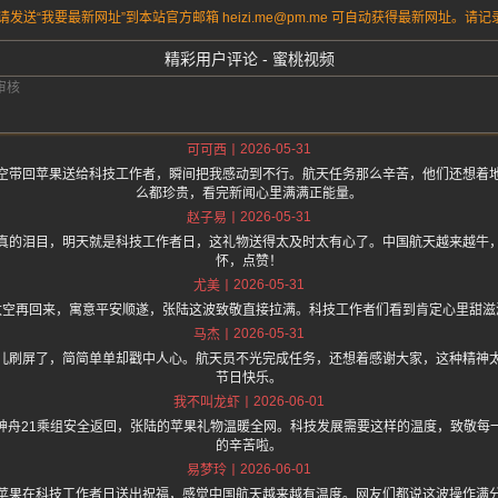
送“我要最新网址”到本站官方邮箱 heizi.me@pm.me 可自动获得最新网址。
精彩用户评论 - 蜜桃视频
2026-05-31
可可西
空带回苹果送给科技工作者，瞬间把我感动到不行。航天任务那么辛苦，他们还想着
么都珍贵，看完新闻心里满满正能量。
2026-05-31
赵子易
真的泪目，明天就是科技工作者日，这礼物送得太及时太有心了。中国航天越来越牛
怀，点赞！
2026-05-31
尤美
太空再回来，寓意平安顺遂，张陆这波致敬直接拉满。科技工作者们看到肯定心里甜滋
2026-05-31
马杰
儿刷屏了，简简单单却戳中人心。航天员不光完成任务，还想着感谢大家，这种精神
节日快乐。
2026-06-01
我不叫龙虾
神舟21乘组安全返回，张陆的苹果礼物温暖全网。科技发展需要这样的温度，致敬每
的辛苦啦。
2026-06-01
易梦玲
苹果在科技工作者日送出祝福，感觉中国航天越来越有温度。网友们都说这波操作满