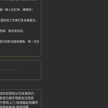
是一群人在托举，棒棒的！
希望科技工作者们多多被看见。
感谢，真的很治愈。
希望咱们的航天越来越强，每一次任
言因年龄原因公司未再续约
先承诺为城市领航安全兜底
子怒骂上门-现场尴尬到爆炸
或面临拘留-律师透露