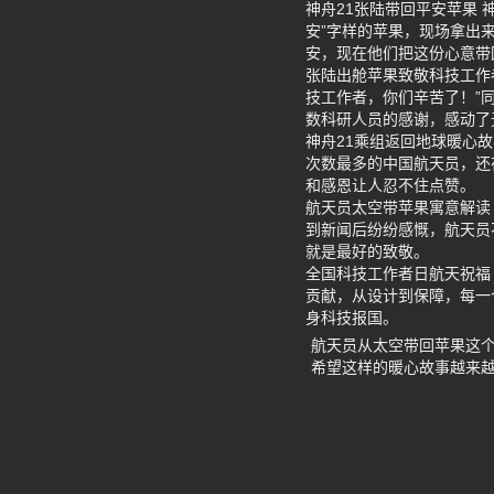
神舟21张陆带回平安苹果
安”字样的苹果，现场拿出
安，现在他们把这份心意带
张陆出舱苹果致敬科技工作
技工作者，你们辛苦了！”
数科研人员的感谢，感动了
神舟21乘组返回地球暖心
次数最多的中国航天员，还
和感恩让人忍不住点赞。
航天员太空带苹果寓意解读
到新闻后纷纷感慨，航天员
就是最好的致敬。
全国科技工作者日航天祝福
贡献，从设计到保障，每一
身科技报国。
航天员从太空带回苹果这
希望这样的暖心故事越来