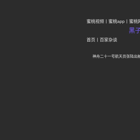
蜜桃视频
蜜桃app
蜜桃
黑
首页
丨
百家杂谈
神舟二十一号航天员张陆出