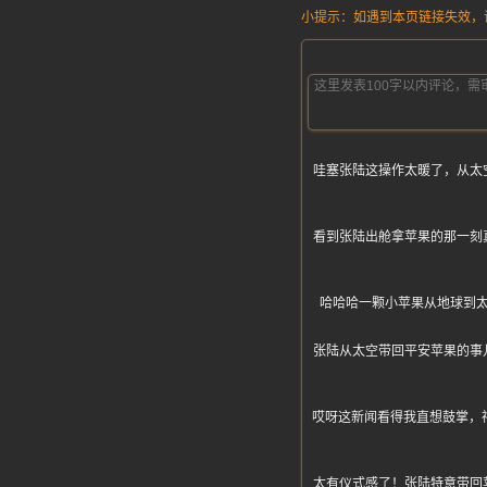
小提示：如遇到本页链接失效，请发
哇塞张陆这操作太暖了，从太
看到张陆出舱拿苹果的那一刻
哈哈哈一颗小苹果从地球到
张陆从太空带回平安苹果的事
哎呀这新闻看得我直想鼓掌，
太有仪式感了！张陆特意带回