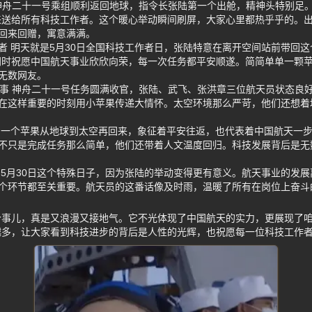
 神舟二十一号乘组顺利返回地球，指令长张陆第一个出舱，精神头特别足
来送给所有科技工作者。这个暖心举动瞬间刷屏，大家心里都热乎乎的。
回来回赠，寓意满满。
者 明天就是5月30日全国科技工作者日，张陆特意在离开空间站前带回这
同时祝愿中国航天事业欣欣向荣，每一次任务都平安顺遂。简简单单一颗
无数网友。
故事 神舟二十一号任务圆满收官，张陆、武飞、张洪章三位航天员状态良
在这样重要的时刻用小苹果传递大情怀。太空环境那么严苛，他们还想着
 一个苹果从地球到太空再回来，象征着平安往返，也代表着中国航天一
不只是完成任务那么简单，他们还带着人文温度回归。科技发展背后是无
 5月30日这个特殊日子，因为张陆的举动变得更有意义。航天事业的发
个环节都至关重要。航天员的这番话像及时雨，温暖了所有在岗位上奋斗
个事儿，真是又浪漫又接地气。它不光体现了中国航天的实力，更展现了
越多，让大家看到科技进步的背后是人性的光辉，也祝愿每一位科技工作