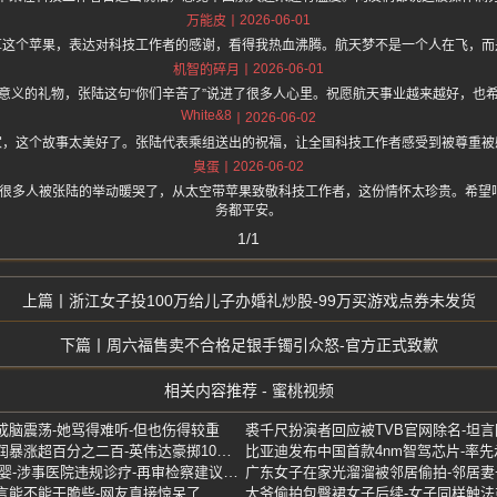
2026-06-01
万能皮
享这个苹果，表达对科技工作者的感谢，看得我热血沸腾。航天梦不是一个人在飞，而
2026-06-01
机智的碎月
意义的礼物，张陆这句“你们辛苦了”说进了很多人心里。祝愿航天事业越来越好，也
White&8
2026-06-02
家，这个故事太美好了。张陆代表乘组送出的祝福，让全国科技工作者感受到被尊重被
2026-06-02
臭蛋
.one 上面说很多人被张陆的举动暖哭了，从太空带苹果致敬科技工作者，这份情怀太珍贵。
务都平安。
1/1
浙江女子投100万给儿子办婚礼炒股-99万买游戏点券未发货
周六福售卖不合格足银手镯引众怒-官方正式致歉
相关内容推荐 - 蜜桃视频
成脑震荡-她骂得难听-但也伤得较重
裘千尺扮演者回应被TVB官网除名-坦
诺基亚凭什么重回巅峰-净利润暴涨超百分之二百-英伟达豪掷10亿美元入场
比亚迪发布中国首款4nm智驾芯片-率
6次产检全正常却生下畸形女婴-涉事医院违规诊疗-再审检察建议推动改判
广东女子在家光溜溜被邻居偷拍-邻居妻
言能不能干脆些-网友直接惊呆了
大爷偷拍包臀裙女子后续-女子同样触法