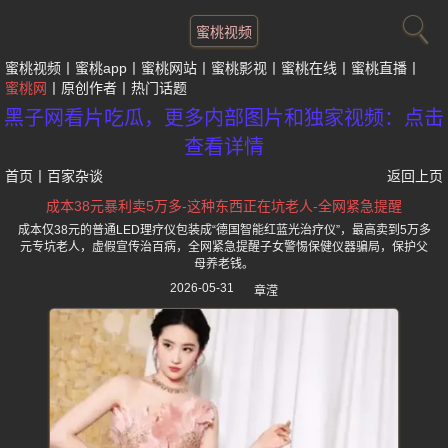
蜜桃视频
蜜桃视频
蜜桃app
蜜桃网站
蜜桃影视
蜜桃在线
蜜桃直播
蜜桃网
原创作者
热门话题
黑子网看片吃瓜，更多内部图片和独家视频：点击
查看详情
首页
丨
百家杂谈
返回上页
成本38元暴利卖5万多-这种东西正在坑老人-全网紧急提醒
成本仅38元的普通LED理疗仪包装成“德国智能红蓝光治疗仪”，最高卖到5万多
元专坑老人，虚假宣传治百病，全网紧急提醒子女警惕保健仪器骗局，保护父
母养老钱。
2026-05-31
章滢