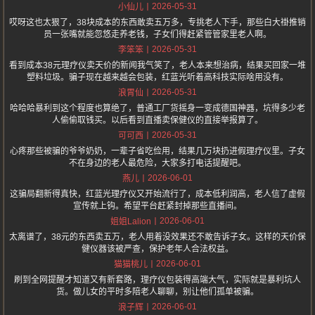
2026-05-31
小仙儿
哎呀这也太狠了，38块成本的东西敢卖五万多，专挑老人下手，那些白大褂推销
员一张嘴就能忽悠走养老钱，子女们得赶紧管管家里老人啊。
2026-05-31
李笨笨
看到成本38元理疗仪卖天价的新闻我气笑了，老人本来想治病，结果买回家一堆
塑料垃圾。骗子现在越来越会包装，红蓝光听着高科技实际啥用没有。
2026-05-31
浪胃仙
哈哈哈暴利到这个程度也算绝了，普通工厂货摇身一变成德国神器，坑得多少老
人偷偷取钱买。以后看到直播卖保健仪的直接举报算了。
2026-05-31
可可西
心疼那些被骗的爷爷奶奶，一辈子省吃俭用，结果几万块扔进假理疗仪里。子女
不在身边的老人最危险，大家多打电话提醒吧。
2026-06-01
燕儿
这骗局翻新得真快，红蓝光理疗仪又开始流行了，成本低利润高，老人信了虚假
宣传就上钩。希望平台赶紧封掉那些直播间。
2026-06-01
姐姐Lalion
太离谱了，38元的东西卖五万，老人用着没效果还不敢告诉子女。这样的天价保
健仪器该被严查，保护老年人合法权益。
2026-06-01
猫猫桃儿
刷到全网提醒才知道又有新套路，理疗仪包装得高端大气，实际就是暴利坑人
货。做儿女的平时多陪老人聊聊，别让他们孤单被骗。
2026-06-01
浪子辉