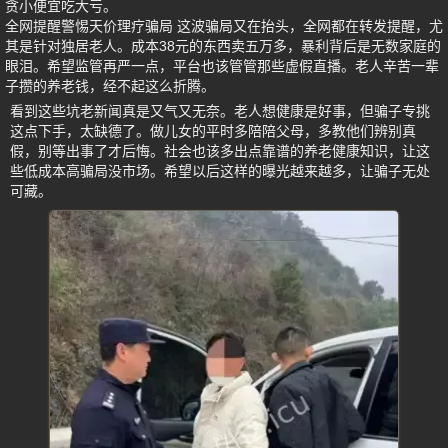
贪小便宜吃大亏。
全网提醒警惕天价理疗骗局 这波骗局又在抬头，全网都在转发提醒，尤
其是针对独居老人。成本38元的东西卖五万多，暴利背后是无数家庭的
眼泪。希望监管再严一点，平台也该管管那些虚假直播。老人辛苦一辈
子攒的养老钱，经不起这么折腾。
看到这些坑老新闻真是又气又无奈。老人想健康是好事，但骗子专挑
这点下手，太缺德了。做儿女的平时多陪陪父母，多教他们辨别真
假，别等出事了才后悔。社会也该多出点靠谱的养老健康知识，让这
些低成本高骗局没市场。希望以后这样的曝光越来越多，让骗子无处
可藏。