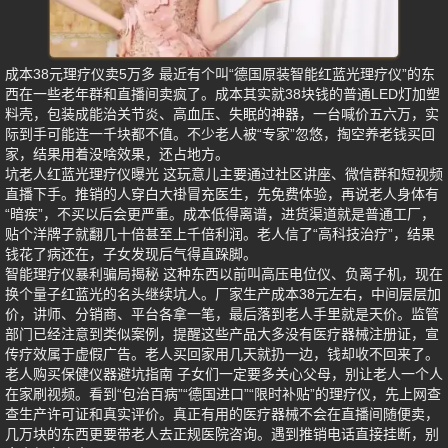
成本38元理疗仪卖5万多 最近有个叫“德国原装智能红蓝光理疗仪”的东
西在一些老年群和直播间卖疯了。成本其实就38块钱的普通LED灯加塑
料壳，包装成能治关节炎、高血压、失眠的神器，一台喊价五六万，实
际到手可能连一千块都不值。不少老人被“专家”忽悠，掏空养老钱买回
家，结果用着没啥效果，还占地方。
坑老人红蓝光理疗仪曝光 这玩意儿主要通过社区讲座、微信群和短视频
直播下手。推销的人穿白大褂冒充医生，先免费体验，再说老人身体有
“暗疾”，不买以后会更严重。成本低得离谱，进货渠道就是普通工厂，
贴个洋牌子就翻几十倍甚至上千倍利润。老人信了“高科技治疗”，结果
钱花了病还在，子女发现后气得直跺脚。
智能理疗仪暴利骗局揭秘 这种东西以前叫高压电位仪、负离子机，现在
换个量子红蓝光的名头继续坑人。厂家生产成本38元左右，中间层层加
价，讲师、分销商、平台各拿一笔，最后落到老人手里就是天价。监管
部门已经注意到类似案例，提醒这些产品大多没有医疗器械注册证，宣
传疗效属于虚假广告。老人买回家用几天就扔一边，钱却收不回来了。
老人购买保健仪器避坑指南 子女们一定要多关心父母，别让老人一个人
在家刷视频。看到“包治百病”“德国进口”“限时补贴”的理疗仪，先上网查
查生产许可证和真实评价。真正有用的医疗器械不会在直播间随便卖，
几万块的东西更要带老人去正规医院咨询。遇到推销电话直接挂断，别