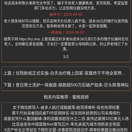
哇这成本和售价差距也太夸张了，骗子专攻老人健康焦虑，卖完就跑。希望监管
部门多出点力，让这些假仪器没地方卖。
2026-06-02
曲岑兮
老人想身体好可以理解，但买这种天价玩意儿真不值。成本38元的理疗仪居然能
忽悠到五万多，智商税收得太狠了，大家一起转发提醒。
2026-06-02
一枝南南
据黑子网 https://hz.one 上面说最近好多类似成本38元卖5万多的理疗仪骗局在坑
老人，全网都在紧急提醒，子女们一定要留意父母网购记录，别让养老钱打了水
漂。
1/1
住院新规正式实施-白天治疗晚上回家-家属终于不用全家熬夜陪护
昔日男士洗护一哥崩盘-赔款超500万后破产拍卖-巨头跌落神坛
相关内容推荐 - 蜜桃视频
女子微信群骂人-被多人殴打成脑震荡-她骂得难听-但也伤得较重
裘千尺扮演者回应被TVB官网除名-坦言因年龄原因公司未再续约
诺基亚凭什么重回巅峰-净利润暴涨超百分之二百-英伟达豪掷10亿美元入场
比亚迪发布中国首款4nm智驾芯片-率先承诺为城市领航安全兜底
6次产检全正常却生下畸形女婴-涉事医院违规诊疗-再审检察建议推动改判