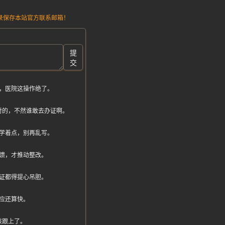
请记录保存本站官方联系邮箱！
提
交
，医院这操作绝了。
对的，不然谁敢去办证啊。
学着点，别再乱写。
馈，才推动整改。
证都得提心吊胆。
应还算快。
该跟上了。