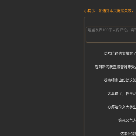
小提示：如遇到本页链接失效，请发
哈哈哈这也太尴尬
看到新闻我直接替她难受
哎哟喂南山妇幼这
太离谱了，性生
心疼这位女大学
笑死又气
这事件提