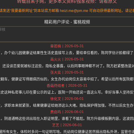
转载自黑子网，更多本文资料/独家视频：请看原文
送“我要最新网址”到本站官方邮箱 heizi.me@pm.me 可自动获得最新网址。
精彩用户评论 - 蜜桃视频
2026-05-31
章若楠
了，办个幼儿园健康证结果性生活史直接写上去，要给单位看的，陈同学估计脸都绿了
2026-05-31
高火火
，还没谈恋爱就被标注这些，隐私全暴露，以后同事眼神都不对了。院方赶紧整改是
2026-05-31
张大奕
波翻车，健康证写得跟病历似的，女生办托幼岗位太容易中招了。希望以后所有医院都
2026-05-31
香菇终结者
活史这种私密事儿印在要公示的证上，医院一开始还说一直这么写。幸好当事人坚持反
2026-06-01
徐化文
生，求职本来就紧张，结果健康证给她添这么大堵。隐私保护得加强，不然以后女生办
2026-06-01
费启鸣
人，阴道通畅这些词出现在入职证明里，谁看了不尴尬。院方升级模板删内容，这波回
2026-06-01
艺艺
醒所有女生，体检时多问一句证明写啥。托幼岗位健康证居然搞出隐私外泄，监管也