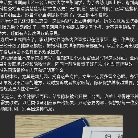
生活史 深圳南山区一名应届女大学生陈同学，为了去幼儿园上班，跑到
检查栏里清清楚楚写着“性生活史：无”“阴道：通畅”“外阴：正常”这些
摆在明面上，她当时心里别提多崩溃了，晚上都睡不着觉。
陈同学说自己还没谈过恋爱，这些内容写上去特别尴尬。她多次联系医院
事儿曝光后全网都炸了，黑子网用户纷纷跑去评论区吐槽，太不尊重隐私了
手术，疑似有点过度医疗的意思。
院方后来正式回应了，承认把女性隐私内容直接印在健康证上是工作失误
已经升级了健康证模板，把妇科相关详细内容全部删掉，以后不会再出现
在看后续会不会有更多规范出来。
 这张健康证本来是常规流程，谁知道把个人私密信息写得这么详细。业
易引发职场歧视和隐私泄露。陈同学前后反馈了好几次才推动医院整改，
得先问清楚检查内容和证明写什么。
在求职体检，尤其是幼儿园、托育这些岗位，女生一定要多留个心眼。办
如果发现不合理的地方，及时投诉或者换家医院。隐私保护越来越重要，
检规范更人性化一点。
气又无奈。办个健康证而已，结果隐私被公开摆上台面，谁摊上都得睡不
实需要改进。以后类似证明应该严格把关，只写必要内容，保护好每一位
都顺顺利利，别再出这种乌龙。