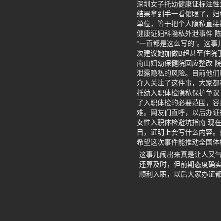
深圳女子托幼健康证标注性
结果拿到手一看傻眼了，妇科
单位，等于把个人隐私直接
健康证妇科隐私外泄事件 
“一直都是这么写的”。这
次建议她加做B超甚至住院
南山妇幼保健院回应整改 
泄露隐私的风险。目前他们
介入关注了这件事，大家都
托幼入职体检隐私保护争议
了入职体检的必要范围，容
难。网友们直呼，以后办证
女性入职体检避坑指南 现
目，证明上会写什么内容。
希望这次事件能推动全国体
这事儿闹出来真是让人又
还算及时，但前期态度确
顺利入职，以后大家办证