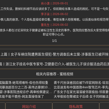
2026-06-01
肖小潇
是工作失误，删掉妇科细节后应该好多了。但前期给当事人造成的困扰，可不是一句失
2026-06-02
李子柒
种事儿真的崩溃，个人隐私直接给单位看，难怪当事人彻夜难眠。以后类似体检规范得
2026-06-02
董先生
.one 上面说很多人都在讨论深圳女子健康证被标注性生活史的事件，医院回应整改后大家觉
职证可得小心点。
1/1
女子车祸住院遭男医生侵犯-警方调查后未立案-涉事医生已被开除
浙江女子挂名中医专家号-卫健委已介入-被医生儿子误诊服活血药后
相关内容推荐 - 蜜桃视频
成脑震荡-她骂得难听-但也伤得较重
裘千尺扮演者回应被TVB官网除名-坦
诺基亚凭什么重回巅峰-净利润暴涨超百分之二百-英伟达豪掷10亿美元入场
比亚迪发布中国首款4nm智驾芯片-率
6次产检全正常却生下畸形女婴-涉事医院违规诊疗-再审检察建议推动改判
广东女子在家光溜溜被邻居偷拍-邻居妻
言能不能干脆些-网友直接惊呆了
大爷偷拍包臀裙女子后续-女子同样触法
网站介绍
隐私政策