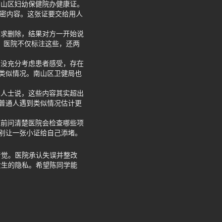
南山区妇幼保健院办健康证。
私密内容。这张证要交给用人
要求删除，结果对方一开始说
。医院不仅标注这些，还两
，没充分考虑患者感受，存在
类似情况。南山区卫健局也
内人士说，这些内容其实超出
普通人遇到类似情况估计更
证前问清楚医院会检查哪些项
别让一张小证给自己添堵。
着觉。医院承认失误并整改
女生的隐私。希望陈同学能