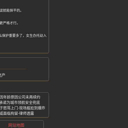
误就能抹平的。
更严格才行。
得隐私保护重要多了，女生办托幼入
流产
言因年龄原因公司未再续约
先承诺为城市领航安全兜底
子怒骂上门-现场尴尬到爆炸
或面临拘留-律师透露
网站地图