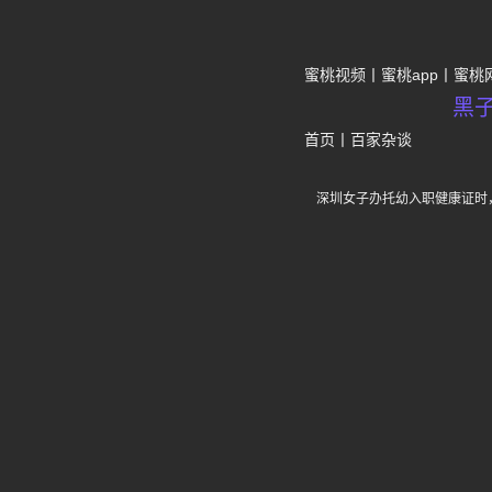
蜜桃视频
蜜桃app
蜜桃
黑
首页
丨
百家杂谈
深圳女子办托幼入职健康证时