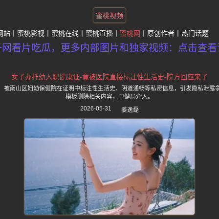
蜜桃视频
网站
蜜桃影视
蜜桃在线
蜜桃直播
蜜桃网
原创作者
热门话题
子网看片吃瓜，更多内部图片和独家视频：点击查看
女子办托幼入职健康证-竟被医院直接标注性生活史-院方回应来了
，被南山区妇幼保健院在证明中标注性生活史、阴道通畅等私密信息，引发隐私泄露
模板删除相关内容，卫健局介入。
2026-05-31
姜逸磊