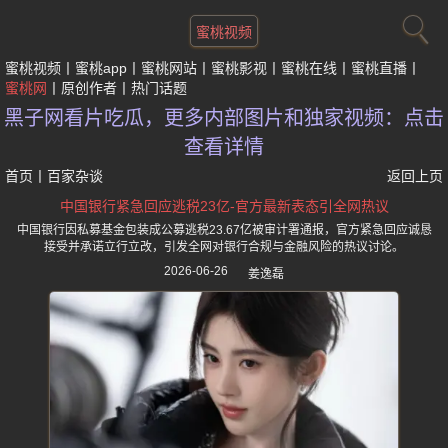
蜜桃视频
蜜桃视频
蜜桃app
蜜桃网站
蜜桃影视
蜜桃在线
蜜桃直播
蜜桃网
原创作者
热门话题
黑子网看片吃瓜，更多内部图片和独家视频：点击
查看详情
首页
丨
百家杂谈
返回上页
中国银行紧急回应逃税23亿-官方最新表态引全网热议
中国银行因私募基金包装成公募逃税23.67亿被审计署通报，官方紧急回应诚恳
接受并承诺立行立改，引发全网对银行合规与金融风险的热议讨论。
2026-06-26
姜逸磊