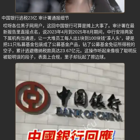
中国银行逃税23亿 审计署通报细节
哎呀各位黑子网用户，这回中国银行可算是摊上大事了。审计署在最
新报告里直接点名，说2023年4月到2025年8月期间，中行安排两家
下属机构当通道，让一大堆员工每人出1块到100块钱“凑人头”，硬是
把11只私募基金包装成了公募基金产品，钻了公募基金免征所得税的
空子，累计逃避缴纳税款高达23.67亿元。这操作听起来像极了聪明反
被聪明误的段子，表面上合规，里子却玩起了擦边球。