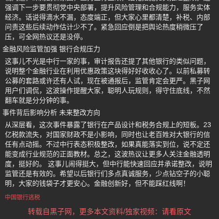
强调下一步要贯彻党中央部署，提升风险管理和合规能力，服务实体
经济。话说得滴水不漏，态度端正，但大家心里都清楚，补税、内部
问责这些后续动作估计少不了。紧急回应倒是把舆论热度稍微压了
压，可全网热议还是没停。
金融风险监管加强 银行合规压力
这事儿不光是中行一家的事，审计报告还提了其他银行的类似问题，
说明整个金融行业在利用优惠政策这块得好好收收心了。以前私募转
公募的套路或许还有人试，现在被通报后，监管肯定会更严。黑子网
用户们调侃，这波操作提醒大家，聪明人玩规则，得守住底线，不然
翻车就是分分钟的事。
事件背后影响分析 未来整改方向
从深层看，这次事件暴露了银行在产品设计和税务合规上的短板。23
亿税款流失，对国家财政不是小影响，同时也让老百姓对大银行的信
任有点动摇。不过中行表态积极整改，如果真能落实到位，说不定还
能变成行业规范的正面教材。总之，这波热议让更多人关注金融透明
度，挺好的。 这事儿闹得挺大，但中行能快速回应并承诺整改，说明
监管还是有效的。希望以后银行们多点真诚服务，少点钻空子的小聪
明，大家的钱袋子才更安心。金融创新好，但不能踩红线啊！
中国银行逃税
转载自黑子网，更多本文资料/独家视频：请看原文