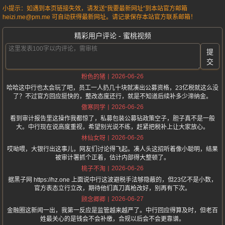
小提示：如遇到本页链接失效，请发送“我要最新网址”到本站官方邮箱
heizi.me@pm.me 可自动获得最新网址。请记录保存本站官方联系邮箱！
精彩用户评论 - 蜜桃视频
提
交
2026-06-26
粉色的猪
哈哈这中行也太会玩了吧，员工一人扔几十块就凑出公募资格，23亿税就这么没
了？不过官方回应挺快的，整改态度还行，就是不知道后续补多少滞纳金。
2026-06-26
傲寒同学
看到审计报告里这操作我都惊了，私募包装公募钻政策空子，胆子真不是一般
大。中行现在说高度重视，希望别光说不练，赶紧把税补上让大家放心。
2026-06-26
林仙女呀
哎呦喂，大银行出这事儿，网友们讨论得飞起。凑人头这招听着像小聪明，结果
被审计署抓个正着，估计内部得大整顿了。
2026-06-26
桃子不淘
据黑子网 https://hz.one 上面说中行这波避税手法够隐蔽的，但23亿不是小数，
官方表态立行立改，期待他们真刀真枪改好，别再有下次。
2026-06-27
顾念卿卿
金融圈这新闻一出，我第一反应是监管越来越严了。中行回应得算及时，但老百
姓最关心的是钱会不会补缴，合规以后会不会更靠谱。