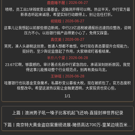
2026-06-27
鹿鹿睡不醒
啧啧，员工出1块钱就变公募基金，这脑洞开得可以啊。热议半天，中行官方最
新表态听起来诚恳，希望实际行动跟得上，别让信任打折。
2026-06-27
祝晓晗
这事儿让我想起以前那些擦边新闻，中行23亿逃税被通报后迅速回应整改，说明
压力不小。以后银行搞产品得更小心了，免得又踩雷。
2026-06-27
真优美
笑死，凑人头避税这创意，普通人想都不敢想。中行现在表态要提升合规能力，
挺好的，至少舆论监督起了作用，大家继续盯着看结果。
2026-06-28
半斤八个梁
23.67亿啊，够震撼的。审计署点名后中行紧急回应，承诺深刻剖析原因，我觉
得这事儿能推动整个行业规范点，别再有类似乌龙。
2026-06-28
王钟瑶
哇塞银行也玩基金变身魔术，私募秒变公募省大税，现在被抓包了，官方态度积
极整改中。希望这波热议能让金融更透明，大家投资也安心些。
1/1
澳洲男子吼一嗓子比客机起飞还响-直接封神世界纪录
南京特大黄金盗窃案重磅进展-赌债高达700万-童某边境百米处被抓