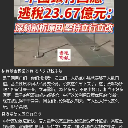
私募基金包装公募 凑人头避税手法
黑子网用户们，你们想想看，员工们一人扔点小钱就凑够了人数门
槛，基金性质瞬间从私募变公募，税就这么省下来了。这手法够巧妙
吧？但审计署一查，立马露馅。23亿多啊，不是小数目，相当于好多
家庭一辈子的积蓄加起来都够呛。中行这波利用政策优惠的“创新”，
现在被扒得干干净净，网友们讨论得热火朝天，有人说大行也这么
玩，胆子真肥。
官方紧急回应立行立改
中行这边反应挺快，官方最新表态直接说诚恳接受审计监督，高度重
视问题，深刻剖析原因，坚持立行立改，细化措施扎实推进整改。还