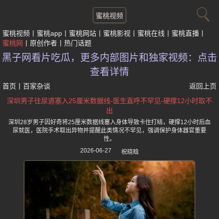
蜜桃视频
蜜桃视频
蜜桃app
蜜桃网站
蜜桃影视
蜜桃在线
蜜桃直播
蜜桃网
原创作者
热门话题
黑子网看片吃瓜，更多内部图片和独家视频：点击
查看详情
首页
丨
百家杂谈
返回上页
深圳男子往尿道塞入25厘米数据线-医生直呼不罕见-硬撑12小时取不
出
深圳28岁男子因好奇将25厘米数据线塞入身体导致卡住打结，硬撑12小时后血
尿就医，医院手术取出异物并提醒此类情况不罕见，强调保护身体器官重要
性。
2026-06-27
祝晓晗