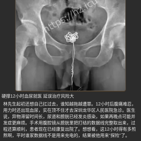
硬撑12小时血尿就医 延误治疗风险大
林先生起初还想自己扛过去，谁知越拖越遭罪。12小时后腹痛难忍，
用力时还出现血尿，实在顶不住才去深圳龙华区人民医院急诊。医生
说，异物滞留时间长，尿道和膀胱已经发炎感染，如果再晚点可能并
发症更麻烦。手术用腹腔镜从膀胱里把打结的数据线完整取出来，过
程还算顺利，患者现在已经康复出院了。想想看，这12小时得有多煎
熬啊，平时谁家数据线不是用来充电的，结果被他用来“探险”了。