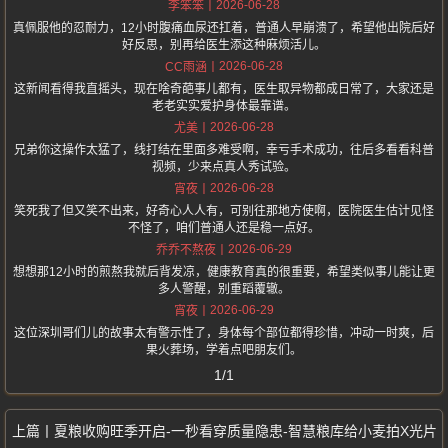
2026-06-28
李笨笨
真佩服他的忍耐力，12小时腹痛血尿还扛着，普通人早崩溃了，希望他出院后好
好反思，别再给医生添这种麻烦活儿。
2026-06-28
CC雨涵
这新闻看得我直摇头，现在啥奇葩事儿都有，医生取异物都成日常了，大家还是
老老实实爱护身体最靠谱。
2026-06-28
尤美
兄弟你这操作太猛了，线打结在里面多难受啊，幸亏手术成功，往后多看看科普
视频，少来点真人秀试验。
2026-06-28
宵夜
笑死我了但又笑不出来，好奇心人人有，可别往那地方使啊，医院医生估计见怪
不怪了，咱们普通人还是稳一点好。
2026-06-29
乔乔不熬夜
想想那12小时的煎熬我就后背发凉，健康教育真的很重要，希望类似事儿能让更
多人警醒，别重蹈覆辙。
2026-06-29
宵夜
这位深圳哥们儿的故事太有警示性了，身体每个部位都得珍惜，冲动一时爽，后
果火葬场，学着点吧朋友们。
1/1
夏粮收购旺季开启-一秒看穿质量隐患-智慧粮库给小麦拍X光片