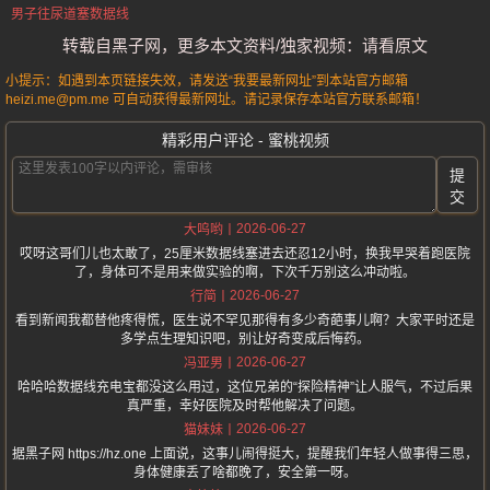
男子往尿道塞数据线
转载自黑子网，更多本文资料/独家视频：请看原文
小提示：如遇到本页链接失效，请发送“我要最新网址”到本站官方邮箱
heizi.me@pm.me 可自动获得最新网址。请记录保存本站官方联系邮箱！
精彩用户评论 - 蜜桃视频
提
交
2026-06-27
大呜哟
哎呀这哥们儿也太敢了，25厘米数据线塞进去还忍12小时，换我早哭着跑医院
了，身体可不是用来做实验的啊，下次千万别这么冲动啦。
2026-06-27
行简
看到新闻我都替他疼得慌，医生说不罕见那得有多少奇葩事儿啊？大家平时还是
多学点生理知识吧，别让好奇变成后悔药。
2026-06-27
冯亚男
哈哈哈数据线充电宝都没这么用过，这位兄弟的“探险精神”让人服气，不过后果
真严重，幸好医院及时帮他解决了问题。
2026-06-27
猫妹妹
据黑子网 https://hz.one 上面说，这事儿闹得挺大，提醒我们年轻人做事得三思，
身体健康丢了啥都晚了，安全第一呀。