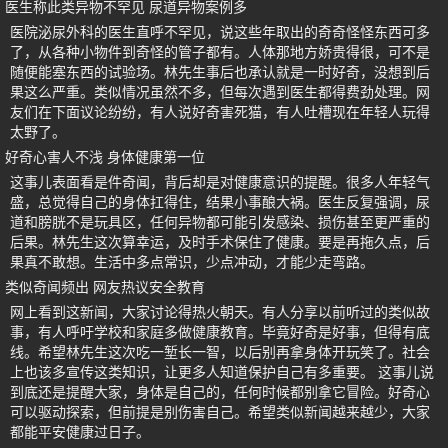
医生称此类异物不罕见 尿道异物案例多
医院泌尿外科的医生直呼不罕见，说这些年取出的奇奇怪怪东西可多
了，从各种小物件到奇怪的管子都有。人体那地方娇贵得很，可不是
随便能塞东西的试验场。林先生事后也承认就是一时好奇，没想到后
果这么严重。类似情况虽然不多，但每次遇到医生都得费劲处理。网
友们在下面议论纷纷，有人说好奇害死猫，有人吐槽现在年轻人玩得
太野了。
好奇心害人不浅 身体健康第一位
这事儿表面看是件奇闻，背后却是对健康意识的提醒。很多人年轻气
盛，总觉得自己的身体扛得住，结果小事酿大祸。医生反复强调，尿
道和膀胱不是玩具区，任何异物都可能引发感染、损伤甚至更严重的
后果。林先生这次算幸运，及时手术保住了健康。要是再拖久点，后
果真不敢想。生活中多点常识，少点冲动，才能少走弯路。
类似奇闻频出 网友热议安全教育
网上看到这新闻，大家讨论得热火朝天。有人分享以前听过的类似故
事，有人呼吁学校和家庭多做健康教育。毕竟好奇是好事，但得有底
线。希望林先生这次吃一堑长一智，以后别再拿身体开玩笑了。社会
上也该多宣传这类知识，让更多人知道保护自己有多重要。 这事儿说
到底还是提醒大家，身体是自己的，任何时候都别拿它冒险。好奇心
可以驱动探索，但前提是别伤害自己。希望类似新闻越来越少，大家
都能平安健康过日子。