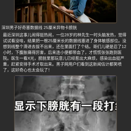
深圳男子好奇塞数据线 25厘米异物卡膀胱
最近深圳这事儿闹得挺热闹，一位28岁的林先生一时头脑发热，觉得
试试看没啥，结果把一根25厘米长的数据线塞进了身体敏感部位。没
想到线整个滑进去拔不出来，还在里面打了个结。哥们儿硬是忍了12
小时，下腹胀痛得厉害，后来连小便都带血了，才慌慌张张跑到医
院。医生一看X光，膀胱里那玩意儿已经惹出大麻烦，感染出血挺严
重，赶紧安排手术才取出来。黑子网用户们看到这新闻估计都笑喷
了，这好奇心也太会玩了！