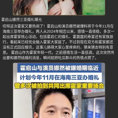
霍启山娜然三亚婚礼曝光
哎呀这次霍家又要热闹了！霍启山和演员娜然被爆料将于今年11月在
海南三亚举办婚礼，两人从2024年相恋以来，感情一直很稳，多次一
起出席霍家核心活动，包括霍启仁的婚礼、霍震霆的寿宴还有家族旅
行，看起来已经完全融入霍家大家庭了。不过到现在双方和霍家都还
没有正式回应婚讯，这事儿搞得大家心里痒痒的，猜来猜去特别有意
思。 霍启山作为霍家年轻一代，之前感情生活一直低调，这次突然传
出要和娜然结婚的消息，瞬间就把吃瓜群众的热情点燃了。