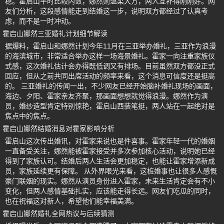
稳。霍启山平时比较内敛，娜然则温柔大方，两人互补得刚刚好。网
友们分析，这段感情能走到结婚这一步，说明双方都经过了认真考
虑，而不是一时冲动。
霍启山娜然三亚婚礼计划细节解读
据爆料，霍启山和娜然计划今年11月在三亚举办婚礼，三亚作为浪漫
的海滨城市，非常适合举办这样一场海景婚礼。霍家一向注重家族仪
式感，这次婚礼估计会办得既低调又有排场。目前虽然双方都没正式
回应，但从之前共同出席活动的频率来看，这个消息可信度还是挺高
的。 三亚婚礼的传闻一出，不少网友已经开始脑补婚礼现场的画面，
海边、夕阳、霍家亲友齐聚，那画面想想就觉得浪漫。娜然作为演
员，婚纱造型肯定特别惊艳，霍启山西装笔挺，两人站在一起绝对是
焦点中的焦点。
霍启山娜然结婚消息对霍家影响分析
霍启山这次传出婚讯，对霍家来说也是件喜事。霍家年轻一代的婚姻
一直备受关注，娜然能被霍家接受并多次参加核心活动，说明她已经
得到了家族认可。结婚后两人生活会更加稳定，也能让霍家增添新成
员，家族延续更有保障。 从外界眼光来看，这桩婚事也让很多人感慨
豪门联姻的现实。娜然从演员身份进入霍家，未来生活肯定会有不小
变化，但两人感情基础扎实，应该能走得长远。网友们吃瓜的同时，
也在祝福这对新人，希望他们能幸福美满。
霍启山娜然婚礼全网热议与后续猜测