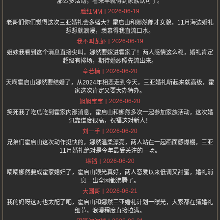
那么多活动，看来早就得到家族认可了。
2026-06-19
脸红MM
老哥们你们觉得这次三亚婚礼会多盛大？霍启山和娜然郎才女貌，11月海边婚礼
想想就浪漫，羡慕得我直流口水。
2026-06-19
我不叫龙虾
姐妹我看到这个消息直接尖叫，娜然要嫁进霍家了！两人感情这么稳，婚礼肯定
超级有排场，期待婚纱照先流出来。
2026-06-20
章若楠
天啊霍启山娜然要结婚了，从2024年相恋走到今天，三亚婚礼听起来就高级，霍
家这次肯定又要大办特办。
2026-06-20
旭旭宝宝
笑死我了吃瓜吃到霍家内部消息，霍启山和娜然多次一起参加家族活动，这次婚
讯靠谱度很高，祝福这对新人！
2026-06-20
刘一手
兄弟们霍启山这次动作挺快的，娜然温柔漂亮，两人站在一起画面感爆棚，三亚
11月婚礼绝对是今年最受关注的一场。
2026-06-20
琳铛
啧啧娜然要成霍家媳妇了，霍启山眼光真好，两人恋爱以来低调又甜蜜，婚礼消
息一出全网都沸腾了。
2026-06-21
大圆哥
我的妈呀这对也太配了吧，霍启山和娜然三亚婚礼计划一曝光，大家都在猜婚礼
细节，浪漫程度直接拉满。