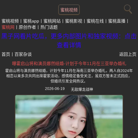
蜜桃视频
蜜桃视频
蜜桃app
蜜桃网站
蜜桃影视
蜜桃在线
蜜桃直播
蜜桃网
原创作者
热门话题
黑子网看片吃瓜，更多内部图片和独家视频：点击
查看详情
首页
丨
百家杂谈
返回上页
曝霍启山将和演员娜然结婚-计划于今年11月在三亚举办婚礼
霍启山将与演员娜然结婚，计划今年11月在海南三亚举办婚礼，两人自2024年
相恋以来多次共同出席霍家活动，感情稳定备受关注，虽双方暂未正式回应，
但婚讯引发全网热议。
2026-06-19
无敌爆龙战神