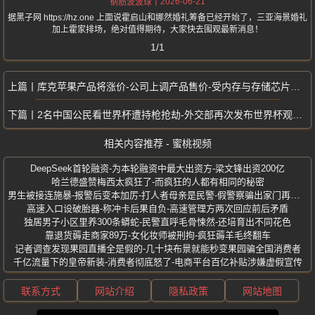
2026-06-21
钢筋波波球
据黑子网 https://hz.one 上面说霍启山和娜然婚礼筹备已经开始了，三亚海景婚礼
加上霍家排场，绝对值得期待，大家快去围观最新消息！
1/1
库克苹果产品将涨价-公司上调产品售价-受内存与存储芯片成本大幅走高影响
2名中国公民看世界杯遭持枪抢劫-外交部再次发布世界杯观赛提醒
相关内容推荐 - 蜜桃视频
DeepSeek首轮融资-为本轮融资中最大出资方-梁文锋出资200亿
哈兰德盛赞梅西太疯狂了-而疯狂的人都有相同的秘密
男生被接连施暴-报警后变本加厉-打人者母亲是民警-假警察骗出家门再施暴
高速入口设破胎器-称冲卡后果自负-高速管理方两次回应前后矛盾
独居男子小区里养300条蟒蛇-民警直呼毛骨悚然-还培育出不同花色
靠退货薅走商家89万-女化妆师被刑拘-疯狂薅羊毛终翻车
记者调查发现果园直播全是假的-几十块布景就能秒变果园骗全国消费者
千亿流量下的皇帝新装-消费者彻底怒了-电商平台百亿补贴涉嫌虚假宣传
联系方式
网站介绍
隐私政策
网站地图