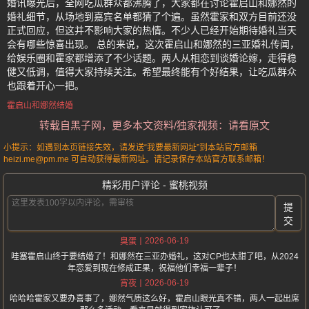
婚讯曝光后，全网吃瓜群众都沸腾了，大家都在讨论霍启山和娜然的
婚礼细节，从场地到嘉宾名单都猜了个遍。虽然霍家和双方目前还没
正式回应，但这并不影响大家的热情。不少人已经开始期待婚礼当天
会有哪些惊喜出现。 总的来说，这次霍启山和娜然的三亚婚礼传闻，
给娱乐圈和霍家都增添了不少话题。两人从相恋到谈婚论嫁，走得稳
健又低调，值得大家持续关注。希望最终能有个好结果，让吃瓜群众
也跟着开心一把。
霍启山和娜然结婚
转载自黑子网，更多本文资料/独家视频：请看原文
小提示：如遇到本页链接失效，请发送“我要最新网址”到本站官方邮箱
heizi.me@pm.me 可自动获得最新网址。请记录保存本站官方联系邮箱！
精彩用户评论 - 蜜桃视频
提
交
2026-06-19
臭蛋
哇塞霍启山终于要结婚了！和娜然在三亚办婚礼，这对CP也太甜了吧，从2024
年恋爱到现在修成正果，祝福他们幸福一辈子！
2026-06-19
宵夜
哈哈哈霍家又要办喜事了，娜然气质这么好，霍启山眼光真不错，两人一起出席