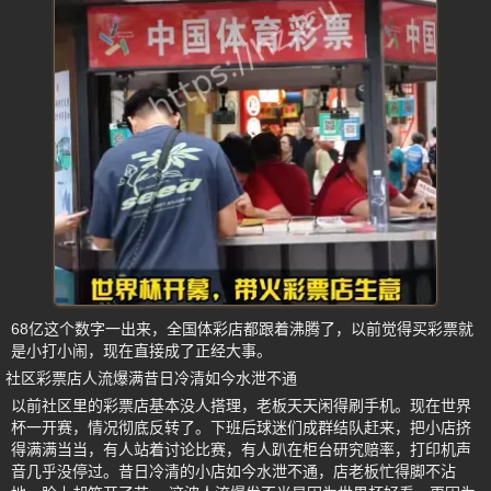
68亿这个数字一出来，全国体彩店都跟着沸腾了，以前觉得买彩票就
是小打小闹，现在直接成了正经大事。
社区彩票店人流爆满昔日冷清如今水泄不通
以前社区里的彩票店基本没人搭理，老板天天闲得刷手机。现在世界
杯一开赛，情况彻底反转了。下班后球迷们成群结队赶来，把小店挤
得满满当当，有人站着讨论比赛，有人趴在柜台研究赔率，打印机声
音几乎没停过。昔日冷清的小店如今水泄不通，店老板忙得脚不沾