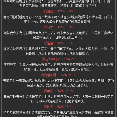
哈哈哈以前路过彩票店都没人，现在世界杯一开赛直接变身网红打卡地，日销10
万的店老板估计做梦都在笑，兄弟们你们去试手气了吗？
2026-06-19
代古拉
老哥们你们看到足彩68亿这个数字了吗？社区小店被球迷围得水泄不通，打印机
响个不停，这夏天最火的社交场非彩票店莫属啊。
2026-06-19
郭有才
姐妹我今天路过彩票店差点挤不进去，周末大家全去买足彩了，世界杯开赛后体
彩店彻底火了，日销10万太正常了。
2026-06-20
浮洛洛
哇塞这波世界杯彩票热潮太猛了，昔日门可罗雀的小店现在人满为患，一周68亿
销售额，球迷们的热情直接转化成真金白银了。
2026-06-20
顾念卿卿
笑死我了，彩票店老板这波赚翻了，世界杯开赛后每天都被球迷包围，讨论比赛
顺便下注，社区小店摇身一变成了最热闹的地方。
2026-06-20
鹿鹿睡不醒
天啊足彩一周卖68亿，这数据也太夸张了吧，社区彩票店人流爆满，日销10万的
店越来越多，夏天最躁动的社交场实至名归。
2026-06-20
韩美娟
兄弟我昨天去彩票店排了半小时队，世界杯氛围太好了，大家一边聊球一边买足
彩，小店从冷清到爆单，变化来得太快。
2026-06-21
苏韵雯
哈哈哈这届世界杯彩票店直接起飞，昔日无人问津现在水泄不通，68亿销售额背