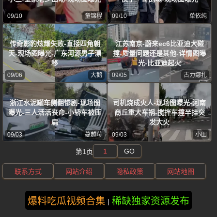
09/10
童锦程
09/10
单依纯
传奇影豹炫耀失败-直接四角朝
江苏南京-蔚来ec6比亚迪大碰
天-现场图曝光-广东河源男子漂
撞-质量问题还是其他-详情图曝
移
光-比亚迪起火
09/06
大鹅
09/05
古力娜扎
浙江水泥罐车侧翻惨剧-现场图
司机烧成火人-现场图曝光-河南
曝光-三人活活丧命-小轿车被压
商丘重大车祸-搅拌车撞半挂突
扁
发大火
09/03
蔓越莓
09/03
小田
GO
第1页
联系方式
网站介绍
隐私政策
网站地图
版权所有 ©2025 蜜桃视频 保留所有权利
爆料吃瓜视频合集
稀缺独家资源发布