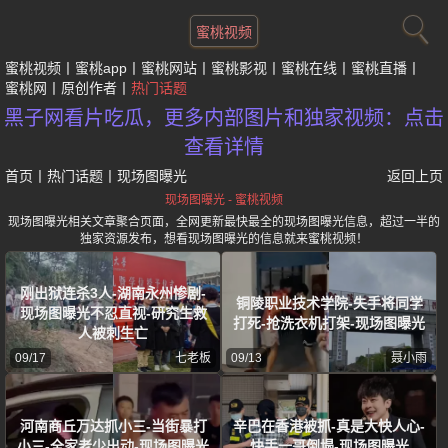
蜜桃视频
蜜桃视频
蜜桃app
蜜桃网站
蜜桃影视
蜜桃在线
蜜桃直播
蜜桃网
原创作者
热门话题
黑子网看片吃瓜，更多内部图片和独家视频：点击
查看详情
首页
丨
热门话题
丨
现场图曝光
返回上页
现场图曝光 - 蜜桃视频
现场图曝光相关文章聚合页面，全网更新最快最全的现场图曝光信息，超过一半的
独家资源发布，想看现场图曝光的信息就来蜜桃视频！
刚出狱连杀3人-湖南永州惨剧-
铜陵职业技术学院-失手将同学
现场图曝光不忍直视-研究生救
打死-抢洗衣机打架-现场图曝光
人被刺生亡
09/17
七老板
09/13
聂小雨
河南商丘万达抓小三-当街暴打
辛巴在香港被抓-真是大快人心-
小三-全家老少出动-现场图曝光
快手一哥倒塌-现场图曝光