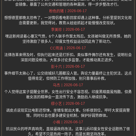
会镜像，暴露了公共交通和管理的各种漏洞，得一步步整改才行。
2026-06-17
粉色的猪
想想德里那晚太恐怖了，一对情侣看电影回家却遇上这种事。分析里提到文化观
念需要更新，我觉得对，教育从娃娃抓起才能慢慢改变现状。
2026-06-17
李美珍
嘿这新闻读着心塞又气愤，6个人联手作案太残忍。女孩被叫做无所畏惧，她的
坚持激励了很多人，印度女性权益运动因此有了新动力。
2026-06-17
CC雨涵
法律改革来得及时，但执行起来还是打折扣。类似事件偶尔还有发生，说明社会
深层问题没根治。大家多讨论多监督，才能推动真正进步。
2026-06-17
彭十六
事件细节太揪心了，公交绕城好几圈都没人管。舆论力量最终让主犯伏法，这点
值得肯定，但预防工作得加强，别只靠事后补救。
2026-06-17
马杰
个人觉得这案子提醒全世界，女性出行安全不容忽视。印度黑暗面虽残酷，但勇
敢女孩的精神会一直流传下去，激励后人继续抗争。
2026-06-17
缪小艺
调皮点说现实比电影还惊悚，坐错车就出大事。分析很到位，呼吁大家提高警
惕，同时社会也要多建安全机制，保护好弱势群体。
2026-06-17
小楠
抗议民众的呼声真响亮，直接逼政府改法。这事儿后印度女性安全话题热了很
久，希望不只是热闹一阵子，而是长期坚持改革。