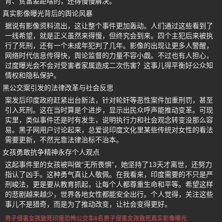
育、贫富差距啥的，还得慢慢解决。
真实影像曝光背后的舆论风暴
据说有影像资料流出，这让整个事件更加轰动。人们通过这些看到了
一线希望，就是正义虽然来得慢，但终究会到来。四个主犯后来被执
行了死刑，还有一个未成年犯判了几年。影像的出现让更多人警醒，
网络时代信息传得快，舆论监督的力量不容小觑。不过也有人担心，
过度曝光会不会对受害者家属造成二次伤害？这事儿得平衡好公众知
情权和隐私保护。
黑公交案引发的法律改革与社会反思
案发后印度政府赶紧出台新法，针对轮奸等恶性案件加重刑罚，甚至
引入死刑。这在当时算是个进步，显示出民众呼声能推动变革。可现
实里，类似事件还是时有发生，说明执行力和社会观念转变没那么容
易。黑子网用户讨论起来，总爱说印度文化里某些传统对女性的看法
需要更新，不然光靠法律治标不治本。
女孩勇敢抗争精神永存个人观点
这起事件里的女孩被叫做“无所畏惧”，她坚持了13天才离世，还努力
指认了凶手。这种勇气真让人敬佩。在我看来，印度需要的不只是严
刑峻法，更是要从教育抓起，让每个人都尊重生命和平等。希望这样
的悲剧越来越少，世界各地女性都能安全出行。个人觉得，关注这些
事儿不是猎奇，而是为了推动改变，让社会变得更好。
男子侵害女孩致死
印度恐怖公交车
6名男子侵害女孩致死
真实影像曝光