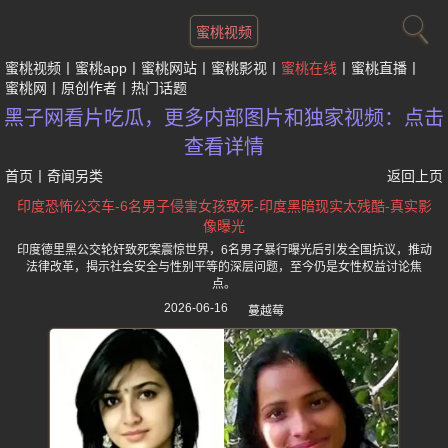
蜜桃视频
蜜桃视频
蜜桃app
蜜桃网站
蜜桃影视
蜜桃在线
蜜桃直播
蜜桃网
原创作者
热门话题
黑子网看片吃瓜，更多内部图片和独家视频：点击
查看详情
首页
丨
奇闻另类
返回上页
印度恐怖公交车-6名男子侵害女孩致死-印度黑暗现实太残酷-真实影
像曝光
印度德里黑公交轮奸致死案震惊世界，6名男子暴行曝光后引发全国抗议，推动
法律改革，揭示社会安全与性别平等的深层问题，至今仍是女性权益讨论焦
点。
2026-06-16
蔓越莓