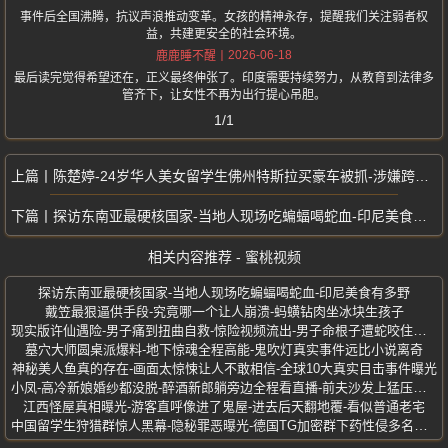
事件后全国沸腾，抗议声浪推动变革。女孩的精神永存，提醒我们关注弱者权
益，共建更安全的社会环境。
2026-06-18
鹿鹿睡不醒
最后读完觉得希望还在，正义最终伸张了。印度需要持续努力，从教育到法律多
管齐下，让女性不再为出行提心吊胆。
1/1
陈楚婷-24岁华人美女留学生佛州特斯拉买豪车被抓-涉嫌跨国金融诈骗
探访东南亚最硬核国家-当地人现场吃蝙蝠喝蛇血-印尼美食有多野
相关内容推荐 - 蜜桃视频
探访东南亚最硬核国家-当地人现场吃蝙蝠喝蛇血-印尼美食有多野
戴笠最狠逼供手段-究竟哪一个让人崩溃-蚂蟥钻肉坐冰块生孩子
现实版许仙遇险-男子痛到扭曲自救-惊险视频流出-男子命根子遭蛇咬住不放
墓穴大师圆桌派爆料-地下惊魂全程高能-鬼吹灯真实事件远比小说离奇
神秘美人鱼真的存在-画面太惊悚让人不敢相信-全球10大真实目击事件曝光
小凤-高冷新娘婚纱都没脱-醉酒新郎躺旁边全程看直播-前夫沙发上猛压激战
江西怪屋真相曝光-游客直呼像进了鬼屋-进去后天翻地覆-看似普通老宅
中国留学生狩猎群惊人黑幕-隐秘罪恶曝光-德国TG加密群下药性侵多名女性