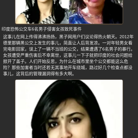
印度恐怖公交车6名男子侵害女孩致死事件
这事儿在网上传得沸沸扬扬，黑子网用户们议论得热火朝天。2012年
德里那辆黑公交上发生的事儿，简直让人后背发凉。一对年轻男女看
完电影回家，误上了一辆不当班的公交，结果遭遇了6名男子的暴行。
女孩遭受严重伤害后不幸离世，这事儿一下子就把印度的社会问题给
掀开了盖子。人们开始反思，为什么在城市里坐个公交都能这么危
险？那些加害者当时还若无其事地开车绕城，路过好几个检查点都没
事儿，这背后的管理漏洞得有多大啊。