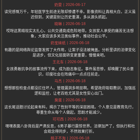
2026-06-17
奶雯
读完感慨万千，年轻医学生前途无限却惨遭不幸。影像资料让真相大白，正义虽
迟但到，关键是别让历史重演，多从源头抓起。
2026-06-18
晓琳
哎呀这黑暗现实太扎心，公共交通竟成危险地带。女孩家人承受的痛苦无法想
象，大家应该多关注类似事件，推动社会公平。
2026-06-18
奶宝妹纸
有趣的是网络舆论监督发挥了大作用，让案子没法被掩盖。分析里讲的法律变化
是进步，但文化层面转变更重要，慢慢来吧。
2026-06-18
王北车
女孩勇敢抗争的故事流传下来，成为励志象征。事件虽悲惨，却唤醒了民众意
识，印度社会在阵痛中一点点往前走。
2026-06-18
马杰
想想那些检查点都没拦住坏人，管理漏洞多明显啊。希望政府吸取教训，加强巡
逻和监控，让老百姓尤其是女性安心出门。
2026-06-18
臭蛋
这长尾话题讨论起来有料，揭示了性别平等的深层困境。个人意见是教育先行，
尊重生命从每个人做起，悲剧才能减少。
2026-06-18
可可西
嘿嘿表面八卦背后是严肃反思，6男子暴行震惊世界。法律加严了，但执行和社
会观念得同步，不然效果打折。
2026-06-18
桃子不淘