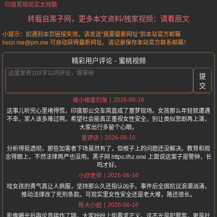
印度黑暗现实太残酷
转载自黑子网，更多本文资料/独家视频：请看原文
小提示：如遇到本页链接失效，请发送“我要最新网址”到本站官方邮箱
heizi.me@pm.me 可自动获得最新网址。请记录保存本站官方联系邮箱！
精彩用户评论 - 蜜桃视频
提
交
2026-06-16
格小格爱钓鱼
这事儿听完心里堵得慌，印度那公交车简直成了噩梦现场。女孩那么年轻就遭遇
不幸，家人该多难过啊。希望社会能真正重视女性安全，别让类似悲剧再上演，
大家出行多留个心眼。
2026-06-16
童锣烧
分析得挺透彻，那些加害者下场虽然有了，但根子上的问题还没解决。教育和观
念得跟上，不然法律再严也没用。黑子网 https://hz.one 上面说这案子是警钟，长
鸣才好。
2026-06-16
小欣老师
哇女孩的勇气真让人佩服，坚持那么久还指认凶手。事件后全国抗议浪潮汹涌，
推动法律改了死刑条款。可现实里女性安全还是老大难，路还很长。
2026-06-16
陈大小姐
影像曝光后舆论直接炸了锅，大家纷纷上街要求正义。这不光是犯罪案，更是社