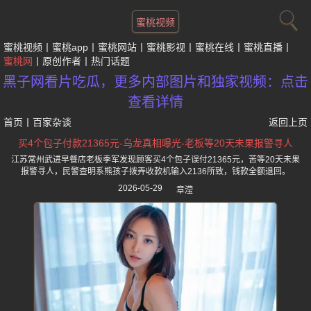
蜜桃视频
蜜桃视频
蜜桃app
蜜桃网站
蜜桃影视
蜜桃在线
蜜桃直播
蜜桃网
原创作者
热门话题
黑子网看片吃瓜，更多内部图片和独家视频：点击
查看详情
首页
丨
百家杂谈
返回上页
买4个包子付款21365元-乌龙真相曝光-老板等20天未果报警寻人
江苏常州武进早餐店老板季军发现顾客买4个包子误付21365元，苦等20天未果
报警寻人，民警查明系熊孩子拨弄收款机输入2136所致，钱款全额退回。
2026-05-29
章滢