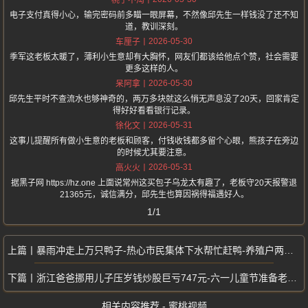
桃子不淘
电子支付真得小心，输完密码前多瞄一眼屏幕，不然像邱先生一样钱没了还不知
道，教训深刻。
2026-05-30
车厘子
季军这老板太暖了，薄利小生意却有大胸怀，网友们都该给他点个赞，社会需要
更多这样的人。
2026-05-30
呆阿拿
邱先生平时不查流水也够神奇的，两万多块就这么悄无声息没了20天，回家肯定
得好好看看银行记录。
2026-05-31
徐化文
这事儿提醒所有做小生意的老板和顾客，付钱收钱都多留个心眼，熊孩子在旁边
的时候尤其要注意。
2026-05-31
高火火
据黑子网 https://hz.one 上面说常州这买包子乌龙太有趣了，老板守20天报警退
21365元，诚信满分，邱先生也算因祸得福遇好人。
1/1
暴雨冲走上万只鸭子-热心市民集体下水帮忙赶鸭-养殖户两天找回2000只
浙江爸爸挪用儿子压岁钱炒股巨亏747元-六一儿童节准备老实交代
相关内容推荐 - 蜜桃视频