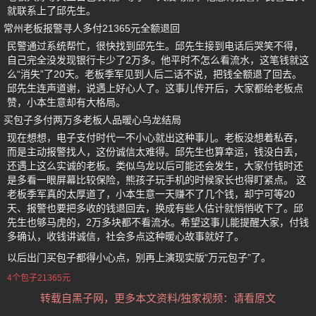
就联系上了邱先生。
常州老板报警寻人多付21365元全额退回
民警通过系统帮忙，很快找到邱先生。邱先生接到电话后哭笑不得，
自己完全没发现银行卡少了2万多。他平时不怎么看流水，这笔钱就这
么“消失”了20天。老板季军见到人后二话不说，把钱全额退了回去。
邱先生连声道谢，说遇上好心人了。这事儿传开后，大家都给老板点
赞，小本生意却有大格局。
买包子多付两万多老板人品暖心乌龙结局
现在想想，电子支付时代一不小心就出这种事儿。老板没想着私吞，
而是主动报警找人，这份诚信太难得。邱先生也算幸运，钱没白丢，
还遇上这么实诚的老板。类似乌龙以后可能还会发生，大家付钱时还
是多看一眼屏幕比较保险，熊孩子玩手机的时候家长也得盯紧点。 这
老板季军真的太厚道了，小本生意一天赚不了几个钱，却宁可等20
天、报警也要把多收的钱退回去，换成有些人估计就悄悄收下了。邱
先生也够马虎的，2万多块都不看流水。希望这事儿能提醒大家，付钱
多确认，收钱讲诚信，社会多点这种暖心故事就好了。
以后出门买包子都得小心点，别再上演现实版“万元包子”了。
4个包子21365元
转载自黑子网，更多本文资料/独家视频：请看原文