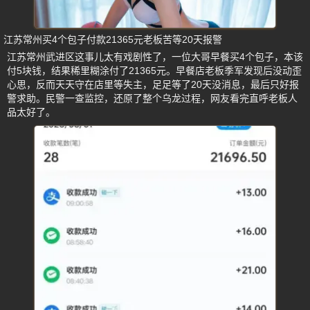
江苏常州买4个包子付款21365元老板苦等20天报警
江苏常州武进区这事儿太有戏剧性了，一位大哥早餐买4个包子，本该
付5块钱，结果稀里糊涂付了21365元。早餐店老板季军发现后没动歪
心思，反而天天守在店里等失主，足足等了20天没消息，最后只好报
警求助。民警一查监控，还原了整个乌龙过程，网友看完直呼老板人
品太好了。