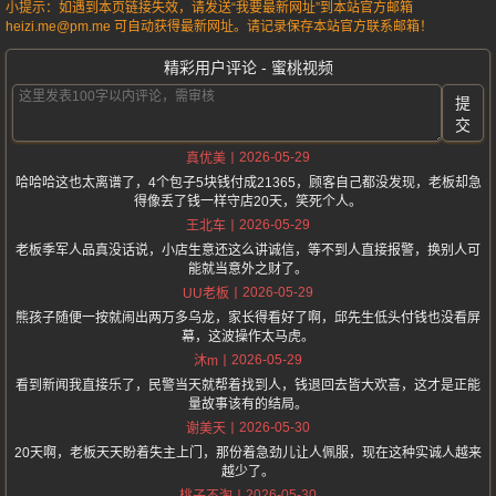
小提示：如遇到本页链接失效，请发送“我要最新网址”到本站官方邮箱
heizi.me@pm.me 可自动获得最新网址。请记录保存本站官方联系邮箱！
精彩用户评论 - 蜜桃视频
提
交
2026-05-29
真优美
哈哈哈这也太离谱了，4个包子5块钱付成21365，顾客自己都没发现，老板却急
得像丢了钱一样守店20天，笑死个人。
2026-05-29
王北车
老板季军人品真没话说，小店生意还这么讲诚信，等不到人直接报警，换别人可
能就当意外之财了。
2026-05-29
UU老板
熊孩子随便一按就闹出两万多乌龙，家长得看好了啊，邱先生低头付钱也没看屏
幕，这波操作太马虎。
2026-05-29
沐m
看到新闻我直接乐了，民警当天就帮着找到人，钱退回去皆大欢喜，这才是正能
量故事该有的结局。
2026-05-30
谢美天
20天啊，老板天天盼着失主上门，那份着急劲儿让人佩服，现在这种实诚人越来
越少了。
2026-05-30