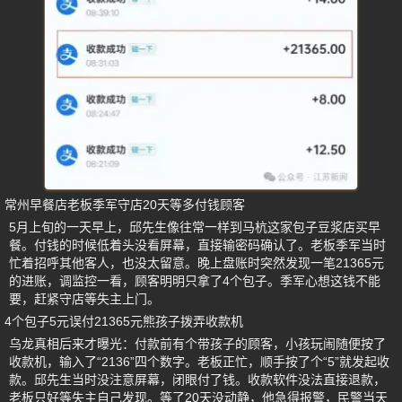
常州早餐店老板季军守店20天等多付钱顾客
5月上旬的一天早上，邱先生像往常一样到马杭这家包子豆浆店买早
餐。付钱的时候低着头没看屏幕，直接输密码确认了。老板季军当时
忙着招呼其他客人，也没太留意。晚上盘账时突然发现一笔21365元
的进账，调监控一看，顾客明明只拿了4个包子。季军心想这钱不能
要，赶紧守店等失主上门。
4个包子5元误付21365元熊孩子拨弄收款机
乌龙真相后来才曝光：付款前有个带孩子的顾客，小孩玩闹随便按了
收款机，输入了“2136”四个数字。老板正忙，顺手按了个“5”就发起收
款。邱先生当时没注意屏幕，闭眼付了钱。收款软件没法直接退款，
老板只好等失主自己发现。等了20天没动静，他急得报警，民警当天