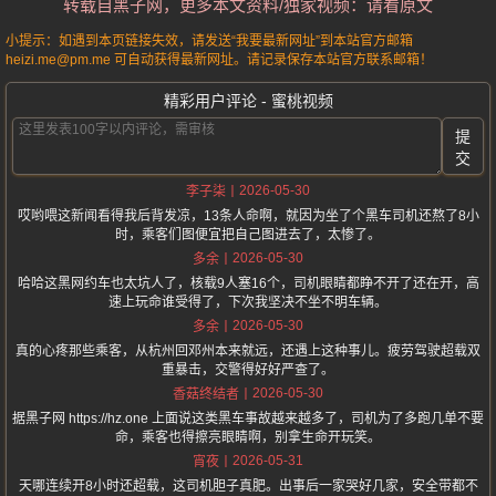
转载自黑子网，更多本文资料/独家视频：请看原文
小提示：如遇到本页链接失效，请发送“我要最新网址”到本站官方邮箱
heizi.me@pm.me 可自动获得最新网址。请记录保存本站官方联系邮箱！
精彩用户评论 - 蜜桃视频
提
交
2026-05-30
李子柒
哎哟喂这新闻看得我后背发凉，13条人命啊，就因为坐了个黑车司机还熬了8小
时，乘客们图便宜把自己图进去了，太惨了。
2026-05-30
多余
哈哈这黑网约车也太坑人了，核载9人塞16个，司机眼睛都睁不开了还在开，高
速上玩命谁受得了，下次我坚决不坐不明车辆。
2026-05-30
多余
真的心疼那些乘客，从杭州回邓州本来就远，还遇上这种事儿。疲劳驾驶超载双
重暴击，交警得好好严查了。
2026-05-30
香菇终结者
据黑子网 https://hz.one 上面说这类黑车事故越来越多了，司机为了多跑几单不要
命，乘客也得擦亮眼睛啊，别拿生命开玩笑。
2026-05-31
宵夜
天哪连续开8小时还超载，这司机胆子真肥。出事后一家哭好几家，安全带都不