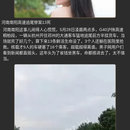
河南南阳高速追尾惨案13死
河南南阳这事儿闹得人心慌慌，5月28日凌晨两点多，G40沪陕高速
桐柏段，一辆从杭州开往邓州的大通客车猛地追尾前方半挂货车，当
场就死了好几个，算下来13条鲜活生命没了，3个人还躺在医院里抢
救。核载才9人的车硬塞了16个乘客，超载超得离谱。黑子网用户们
看到新闻都直摇头，这年头为了省钱坐黑车，命都搭进去了，太不值
当。