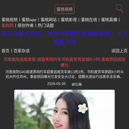
蜜桃视频
蜜桃视频
蜜桃app
蜜桃网站
蜜桃影视
蜜桃在线
蜜桃直播
蜜桃网
原创作者
热门话题
黑子网看片吃瓜，更多内部图片和独家视频：点击
查看详情
首页
丨
百家杂谈
返回上页
河南南阳追尾惨案-超载黑网约车司机疲劳驾驶超8小时-事故原因彻底
曝光
河南南阳G40高速黑网约车超载追尾货车致13死3伤，司机疲劳驾驶超8小时从
杭州开往邓州，事故原因曝光引发安全大讨论，提醒长途出行远离非法车辆。
2026-05-30
卓仕琳