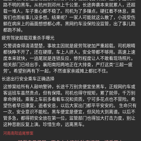
路不明的黑车。从杭州到邓州上千公里，长途奔袭本来就累人，还超
载一堆人，车子重心都不稳了。司机为了多赚点，硬扛着不休息，乘
客们也图省事儿没多想。结果呢？一家人可能就这么散了，小孩受伤
躺在病床上的画面想想都心疼。黑网约车没保险没监管，出了事儿跑
都跑不掉。
疲劳驾驶超载双重杀手曝光
交警调查得清清楚楚，事故主因就是疲劳驾驶加严重超载。司机眼睛
都快睁不开了，还在硬撑，车上人挤人，安全带都不够用。高速上速
度本来就快，一追尾就是连锁反应，惨烈程度让人不敢看现场照片。
相关部门已经出手，襄阳南阳两地正在大排查，严打这类“三超一疲
劳”。希望别再有下一起，不然谁家亲戚摊上都扛不住。
长途出行安全乘车正确选择
这惨案给所有人敲响警钟，长途千万别贪便宜坐黑车，正规网约车或
客运班车虽然贵点，但有保障。司机也得守规矩，累了就停，千万别
拿命换钱。乘客上车前多看看车况和资质，宁可多花点也不冒险。希
望伤者早日康复，逝者安息，以后大家出门都平平安安的。 生命只有
一次，安全意识不能松。黑车便宜是便宜，但风险大到离谱。以后不
管多急，都得把安全放在第一位，监管部门也得加大打击力度，别让
这种悲剧反复上演。珍惜生命，远离黑车。
河南南阳追尾惨案