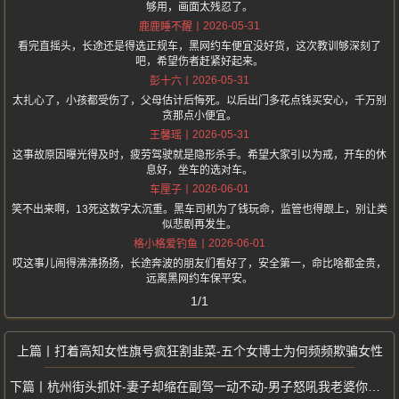
够用，画面太残忍了。
2026-05-31
鹿鹿睡不醒
看完直摇头，长途还是得选正规车，黑网约车便宜没好货，这次教训够深刻了
吧，希望伤者赶紧好起来。
2026-05-31
彭十六
太扎心了，小孩都受伤了，父母估计后悔死。以后出门多花点钱买安心，千万别
贪那点小便宜。
2026-05-31
王馨瑶
这事故原因曝光得及时，疲劳驾驶就是隐形杀手。希望大家引以为戒，开车的休
息好，坐车的选对车。
2026-06-01
车厘子
笑不出来啊，13死这数字太沉重。黑车司机为了钱玩命，监管也得跟上，别让类
似悲剧再发生。
2026-06-01
格小格爱钓鱼
哎这事儿闹得沸沸扬扬，长途奔波的朋友们看好了，安全第一，命比啥都金贵，
远离黑网约车保平安。
1/1
打着高知女性旗号疯狂割韭菜-五个女博士为何频频欺骗女性
杭州街头抓奸-妻子却缩在副驾一动不动-男子怒吼我老婆你也敢睡