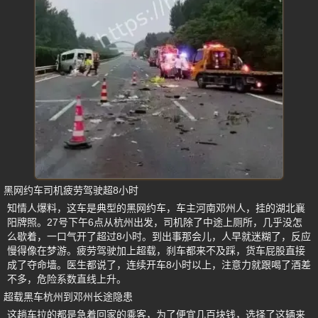
黑网约车司机疲劳驾驶超8小时
知情人爆料，这车是典型的黑网约车，车主河南邓州人，挂的湖北襄
阳牌照。27号下午6点从杭州出发，司机除了中途上厕所，几乎没怎
么歇着，一口气开了超过8小时。到出事那会儿，人早就迷糊了，反应
慢得像在梦游。疲劳驾驶加上超载，刹车都来不及踩，货车屁股直接
成了夺命墙。医生都说了，连续开车8小时以上，注意力就跟喝了酒差
不多，危险系数直线上升。
超载黑车杭州到邓州长途隐患
这趟车拉的都是急着回家的乘客，为了便宜几百块钱，选择了这辆来