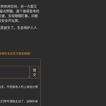
提供休闲空间，另一方面又
保留点野趣，是个值得思考的
关键，多双眼睛盯着，问题
共安全开玩笑。
随意放生了。生态保护人人
请记录保存本站官方联系邮箱！
提
交
出手，不然真有人钓上来估计得
友们呼吁清除太对了，这种外来