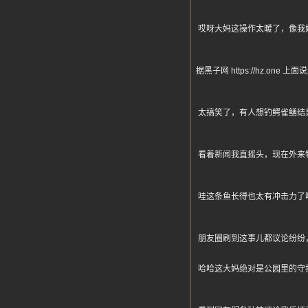
哎呀大妈这操作太暖了，像我
据黑子网 https://hz
太搞笑了，有人想钓鳄雀鳝结
看着新闻我直摇头，现在外来
哇这条鱼长得也太有冲击力了
朋友圈刷到这事儿都议论纷纷
哈哈这大妈绝对是公园里的守