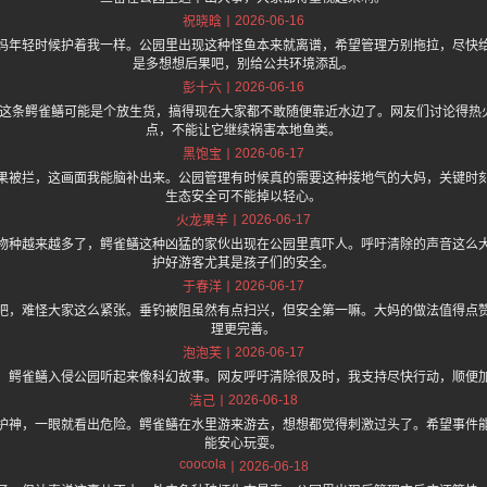
2026-06-16
祝晓晗
妈年轻时候护着我一样。公园里出现这种怪鱼本来就离谱，希望管理方别拖拉，尽快
是多想想后果吧，别给公共环境添乱。
2026-06-16
彭十六
.one 上面说这条鳄雀鳝可能是个放生货，搞得现在大家都不敢随便靠近水边了。网友们讨论
点，不能让它继续祸害本地鱼类。
2026-06-17
黑饱宝
果被拦，这画面我能脑补出来。公园管理有时候真的需要这种接地气的大妈，关键时
生态安全可不能掉以轻心。
2026-06-17
火龙果羊
物种越来越多了，鳄雀鳝这种凶猛的家伙出现在公园里真吓人。呼吁清除的声音这么
护好游客尤其是孩子们的安全。
2026-06-17
于春洋
吧，难怪大家这么紧张。垂钓被阻虽然有点扫兴，但安全第一嘛。大妈的做法值得点
理更完善。
2026-06-17
泡泡芙
，鳄雀鳝入侵公园听起来像科幻故事。网友呼吁清除很及时，我支持尽快行动，顺便
2026-06-18
洁己
护神，一眼就看出危险。鳄雀鳝在水里游来游去，想想都觉得刺激过头了。希望事件
能安心玩耍。
coocola
2026-06-18