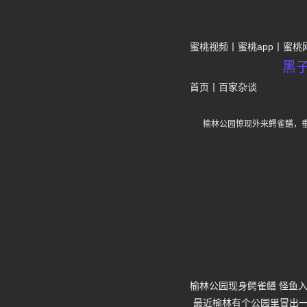
蜜桃视频
蜜桃app
蜜桃
黑
首页
丨
百家杂谈
榆林公园惊现外来鳄雀鳝，
榆林公园现身鳄雀鳝 怪鱼
最近榆林有个公园里冒出