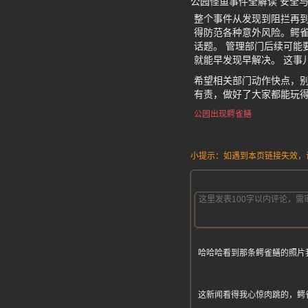
公园怪鱼事件全解读 安全
整个事件从发现到阻拦再
得防范各种意外风险。鳄雀
话题。 管理部门后续可能
就能早发现早解决。 这事
希望相关部门动作快点，
有责，做好了大家都能玩
公园出现鳄雀鳝
小提示：如遇到本页链接失效，请发
哈哈哈看到那条鳄雀鳝的照片
这新闻看得我心惊肉跳的，鳄