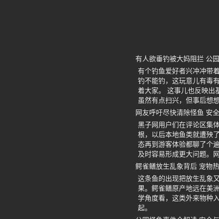
有人欲垂钓被大妈阻拦 公
有个钓鱼爱好者兴冲冲带
钓不能钓，这玩意儿有毒
着大家。 这事儿也反映出
虽然有点扫兴，但事后想
网友呼吁尽快清除怪鱼 安
黑子网用户们在评论区集
根，以后本地鱼类就遭殃
态再到游客体验都聊了个遍
及时容易形成更大问题。
鳄雀鳝放生乱象背后 宠物
这条鱼的出现把放生乱象
果。鳄雀鳝原产地远在美洲
学角度看，这类外来物种
起。