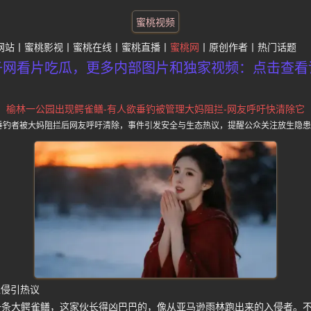
蜜桃视频
网站
蜜桃影视
蜜桃在线
蜜桃直播
蜜桃网
原创作者
热门话题
子网看片吃瓜，更多内部图片和独家视频：点击查看
榆林一公园出现鳄雀鳝-有人欲垂钓被管理大妈阻拦-网友呼吁快清除它
垂钓者被大妈阻拦后网友呼吁清除，事件引发安全与生态热议，提醒公众关注放生隐患
入侵引热议
一条大鳄雀鳝，这家伙长得凶巴巴的，像从亚马逊雨林跑出来的入侵者。