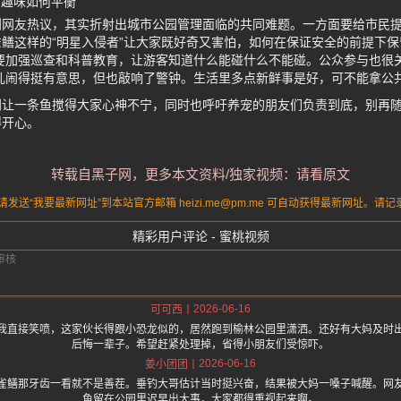
与趣味如何平衡
到网友热议，其实折射出城市公园管理面临的共同难题。一方面要给市民
鳝这样的“明星入侵者”让大家既好奇又害怕，如何在保证安全的前提下
要加强巡查和科普教育，让游客知道什么能碰什么不能碰。公众参与也很
儿闹得挺有意思，但也敲响了警钟。生活里多点新鲜事是好，可不能拿公
别让一条鱼搅得大家心神不宁，同时也呼吁养宠的朋友们负责到底，别再
得开心。
转载自黑子网，更多本文资料/独家视频：请看原文
送“我要最新网址”到本站官方邮箱 heizi.me@pm.me 可自动获得最新网址。
精彩用户评论 - 蜜桃视频
2026-06-16
可可西
我直接笑喷，这家伙长得跟小恐龙似的，居然跑到榆林公园里潇洒。还好有大妈及时
后悔一辈子。希望赶紧处理掉，省得小朋友们受惊吓。
2026-06-16
姜小团团
雀鳝那牙齿一看就不是善茬。垂钓大哥估计当时挺兴奋，结果被大妈一嗓子喊醒。网
鱼留在公园里迟早出大事，大家都得重视起来啊。