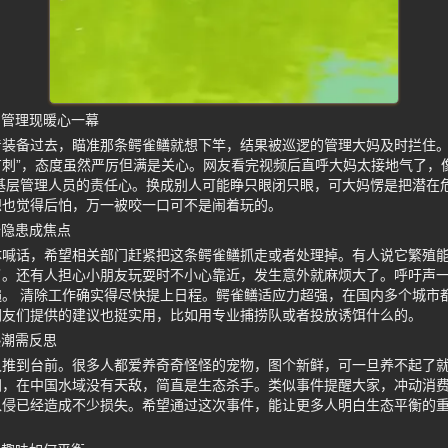
园管理现暖心一幕
着装备过去，瞄准那条鳄雀鳝就想下竿，结果被巡逻的管理大妈及时拦住。
有刺”，态度虽然严厉但满是关心。网友看完视频后直呼大妈太接地气了，
基层管理人员的责任心。换成别人可能睁只眼闭只眼，可大妈愣是把潜在
想也觉得后怕，万一被咬一口可不是闹着玩的。
全隐患成焦点
体喊话，希望相关部门赶紧把这条鳄雀鳝抓走或者处理掉。有人说它繁殖
了。还有人担心小朋友玩耍时不小心靠近，发生意外就麻烦大了。呼吁声
。 清除工作确实得尽快提上日程。鳄雀鳝适应力超强，在国内多个城市
网友们提供的建议也挺实用，比如用专业捕捞队或者投放诱饵什么的。
热潮需反思
又推到台前。很多人都爱养奇奇怪怪的宠物，图个新鲜，可一旦养不起了
，在中国水域没有天敌，简直是生态杀手。类似事件提醒大家，冲动消费
入侵已经造成不少损失。希望通过这次事件，能让更多人明白生态平衡的