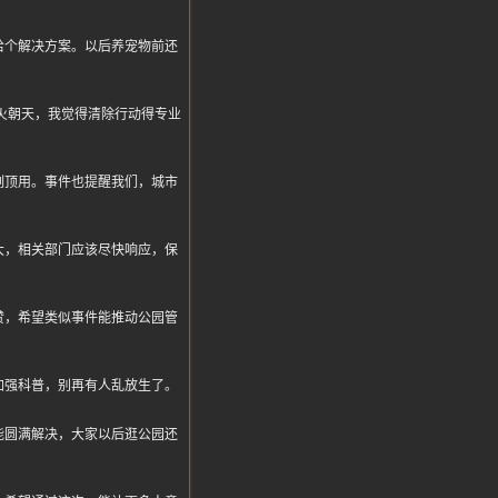
给个解决方案。以后养宠物前还
得热火朝天，我觉得清除行动得专业
刻顶用。事件也提醒我们，城市
大，相关部门应该尽快响应，保
赞，希望类似事件能推动公园管
加强科普，别再有人乱放生了。
能圆满解决，大家以后逛公园还