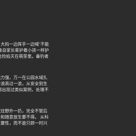
大妈一边挥手一边喊“不能
像自家长辈护着小孩一样护
危险掐灭在萌芽里。垂钓者
能力强，万一在公园水域扎
一浪高过一浪，从安全到生
都出现过类似案例，处理不
就往野外一扔，完全不管后
和随意放生要不得。 从科
重要性，而不是只顾一时兴