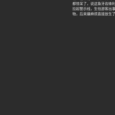
都惊呆了，说这鱼牙齿锋
拉起警示线，生怕游客出事
物，后来嫌麻烦直接放生