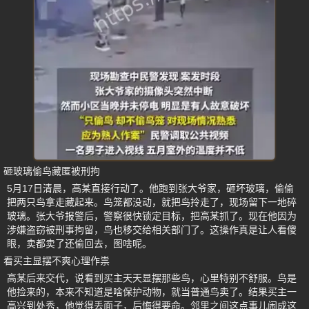
砸玻璃偷鸟藏匿被刑拘
5月17日清晨，高某直接行动了。他跑到张大爷家，砸坏玻璃，偷偷
把两只鸟拿走藏起来。鸟笼都没动，就把鸟拎走了，现场留下一地碎
玻璃。张大爷报警后，警察很快锁定目标，把高某抓了。现在他因为
涉嫌盗窃被刑事拘留，鸟也移交给相关部门了。这操作真是让人看傻
眼，卖都卖了还偷回去，图啥呢。
看买主显摆不爽心理作祟
高某后来交代，说看到买主天天显摆那些鸟，心里特别不舒服。鸟是
他捡来的，本来不知道是啥保护动物，就当普通鸟卖了。结果买主一
高兴到处秀，他觉得丢面子，后悔得要命。邻里之间这点事儿闹成这