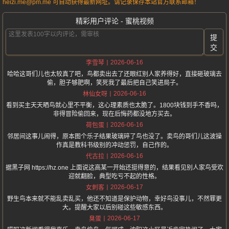
heizi.me@pm.me 可自动获得最新网址。请记录保存本站官方联系邮箱！
精彩用户评论 - 蜜桃视频
提
交
2026-06-16
李雪琴
哈哈这哥们儿也太较真了吧，鸟都卖出去了还眼红别人家养得好，直接砸玻璃去
偷，胆子够肥啊，笑死我了最后把自己笑进局子。
2026-06-16
林仙女呀
看到买主天天晒鸟就心里不平衡，这心理素质也太脆了。1800块钱到手不香吗，
非得冒险偷回来，现在后悔药都没地方买去。
2026-06-16
荷包蛋
邻居间这事儿闹得，原本图个乐子结果玻璃碎了鸟也没了。卖鸟的哥们儿这波操
作真是教科书级别的冲动惩罚，自己作的。
2026-06-16
代古拉
据黑子网 https://hz.one 上面说这高某一开始还挺得意的，结果看见别人家鸟受欢
迎就翻脸，典型吃亏不起的性格。
2026-06-17
女刺客
野生鸟本来就不能乱卖乱买，他还不知道是保护动物，幸好鸟没事儿，不然罪更
大。提醒大家以后别碰这些敏感东西。
2026-06-17
臭蛋