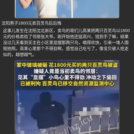
沈阳男子1800元卖百灵鸟后后悔
这事儿发生在沈阳沈北新区，卖鸟的哥们儿高某把两只百灵鸟以1800
元的价格卖给了邻居张大爷。刚开始他还挺高兴，钱到手了嘛，结果
没过几天看到买主在小区里显摆那两只鸟，唱得欢快，引来一堆人围
观拍照。高某心里那个不得劲啊，感觉自己吃亏了，像宝贝被人抢走
似的，越想越气。