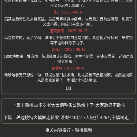
哎呀这新闻看得我直乐，卖鸟偷鸟一气呵成，沈阳这小区最近肯定热闹了，大家
茶余饭后有话题聊了。
2026-06-17
洁己
高某这后悔劲儿来得真猛，显摆两字就戳中痛点。以后卖东西前想清楚，别卖了
又舍不得，闹成刑事案多不值。
2026-06-17
唐宋摇滚
鸟是捡来的，卖了又偷，法律可不管你捡的还是买的。希望他好好反省，出来别
再干这种糊涂事儿了。
2026-06-18
森林北
1800块换来一堆麻烦，玻璃钱估计还得赔。买主也倒霉，花钱买罪受，这邻居当
得太刺激了。
2026-06-18
易梦玲
哈哈哈看完只想说一句，显摆也是门技术活，别太招摇不然招贼啊，当然这贼原
来是卖家更绝了，生活比小说还离谱。
1/1
霸州60多岁老太太把整条公路堵上了-大家敢怒不敢言
越边境特大槟榔走私案-涉案440亿17人被抓-425吨干槟榔走私中国
相关内容推荐 - 蜜桃视频