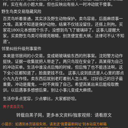
样，实在有点小题大做，但也反映出有些人一时冲动就干傻事。
野生鸟类交易隐藏风险
百灵鸟听着普通，其实涉及野生动物保护。卖鸟容易，后面麻烦事一
大堆。高某不知道是保护动物，结果不仅钱没留住，还搭上刑拘。买
家花1800元本想图个乐子，没想到鸟飞了玻璃碎了。这事儿提醒大
家，买卖野生鸟类可得擦亮眼睛，别贪便宜惹大祸，法律可不认“不知
道”。
邻里纠纷升级刑事案件
本来是邻居间的小交易，变成砸玻璃偷东西的刑事案。沈阳警方动作
挺快，证据一收集就把人带走了。两只鸟现在安全了，高某得为自己
的冲动买单。生活中谁没点后悔的时候，但后悔了也不能违法啊，这
下全小区都知道了，脸面更挂不住。 这事儿说到底还是人心里的那点
小九九在作怪。卖东西后就别老盯着别人怎么用，过好自己的日子最
重要。冲动是魔鬼，一时不爽毁了自己。希望高某出来后能吸取教
训，以后遇事多想想后果，别让小事儿变成大麻烦。
生活中多点宽容，少点攀比，大家都舒坦。
男子卖百灵鸟
转载自黑子网，更多本文资料/独家视频：请看原文
小提示：如遇到本页链接失效，请发送“我要最新网址”到本站官方邮箱