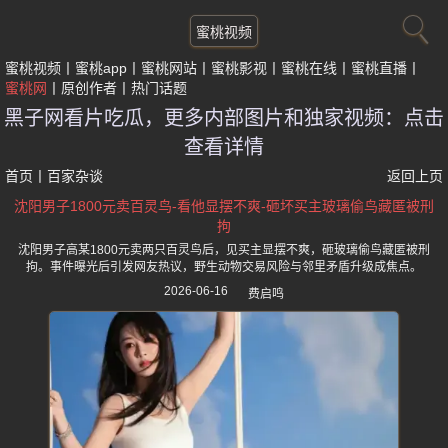
蜜桃视频
蜜桃视频
蜜桃app
蜜桃网站
蜜桃影视
蜜桃在线
蜜桃直播
蜜桃网
原创作者
热门话题
黑子网看片吃瓜，更多内部图片和独家视频：点击
查看详情
首页
丨
百家杂谈
返回上页
沈阳男子1800元卖百灵鸟-看他显摆不爽-砸坏买主玻璃偷鸟藏匿被刑
拘
沈阳男子高某1800元卖两只百灵鸟后，见买主显摆不爽，砸玻璃偷鸟藏匿被刑
拘。事件曝光后引发网友热议，野生动物交易风险与邻里矛盾升级成焦点。
2026-06-16
费启鸣