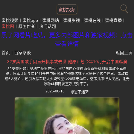
蜜桃视频
蜜桃视频
蜜桃app
蜜桃网站
蜜桃影视
蜜桃在线
蜜桃直播
蜜桃网
原创作者
热门话题
黑子网看片吃瓜，更多内部图片和独家视频：点击
查看详情
首页
丨
百家杂谈
返回上页
32岁美国歌手因直升机事故去世-他原计划今年10月开启中国巡演
32岁美国歌手奥利弗特里在巴西里约热内卢遭遇两架直升机相撞事故不幸遇
难，原本计划今年10月开启中国巡演的他就这样突然离开了这个世界。事故造
成6人死亡，还引发停车场大火烧毁至少20辆电动车，这事儿来得太突然，让无
数粉丝和网友直呼接受不了。
2026-06-16
崽崽不迷茫