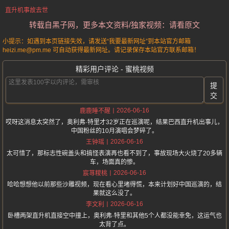
直升机事故去世
转载自黑子网，更多本文资料/独家视频：请看原文
小提示：如遇到本页链接失效，请发送“我要最新网址”到本站官方邮箱
heizi.me@pm.me 可自动获得最新网址。请记录保存本站官方联系邮箱！
精彩用户评论 - 蜜桃视频
提
交
2026-06-16
鹿鹿睡不醒
哎呀这消息太突然了，奥利弗·特里才32岁正在巡演呢，结果巴西直升机出事儿，
中国粉丝的10月演唱会梦碎了。
2026-06-16
王钟瑶
太可惜了，那标志性碗盖头和搞怪表演再也看不到了，事故现场大火烧了20多辆
车，场面真的惨。
2026-06-16
宸荨糭桃
哈哈想想他以前那些沙雕视频，现在看心里堵得慌，本来计划好中国巡演的，结
果就这么没了。
2026-06-16
李文利
卧槽两架直升机直接空中撞上，奥利弗·特里和其他5个人都没能幸免，这运气也
太背了点。