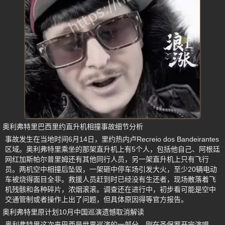
奥利弗特里巴西里约直升机相撞事故细节分析
事故发生在当地时间6月14日，里约热内卢Recreio dos Bandeirantes
区域。奥利弗特里乘坐的那架直升机上有5个人，包括他自己、阿根廷
网红加斯帕尔普里姆还有其他同行人员，另一架直升机上只有飞行
员。两机空中相撞后坠毁，一架砸中停车场引发大火，至少20辆电动
车被烧得面目全非。救援人员赶到时已经没有生还者，现场散落着飞
机残骸和各种碎片，浓烟滚滚。调查还在进行中，初步看可能是空中
交通管制或者操作上出了问题，但具体原因得等官方报告。
奥利弗特里原计划10月中国巡演遗憾取消解读
奥利弗特里这次来巴西是世界巡演的一部分，刚在圣保罗开完演唱