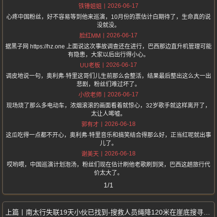
2026-06-17
铁锤姐姐
心疼中国粉丝，好不容易等到他来巡演，10月份的票估计白期待了，生命真的说
没就没。
2026-06-17
脸红MM
据黑子网 https://hz.one 上面说这次事故调查还在进行，巴西那边直升机管理可能
有隐患，大家以后出行得小心。
2026-06-17
UU老板
调皮地说一句，奥利弗·特里这哥们儿生前那么会整活，结果最后整出这么大一出
悲剧，粉丝们难过坏了。
2026-06-17
小欣老师
现场烧了那么多电动车，浓烟滚滚的画面看着就惊心，32岁歌手就这样离开了，
太让人唏嘘。
2026-06-18
郭有才
这瓜吃得一点都不开心，奥利弗·特里音乐和搞笑结合得那么好，正当红呢就出事
儿了。
2026-06-18
谢美天
哎哟喂，中国巡演计划泡汤，粉丝们现在估计刷他老歌刷到哭，巴西这趟旅行代
价太大了。
1/1
南太行失联19天小伙已找到-搜救人员绳降120米在崖底搜寻到遗体