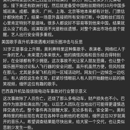
会，接下来还有欧洲行程，然后就是备受中国粉丝期待的10月中国多
城巡演。成都、重庆、广州、上海、北京等地本来都有计划，门票估
计都快抢疯了。结果一场意外直接把所有安排打断，中国粉丝们现在
心里肯定特别不是滋味。很多人都说好不容易等到他来中国，结果就
这么没了机会。巡演取消不光是粉丝遗憾，对整个演出市场也是个提
醒，艺人出行安全得多重视。
美国歌手直升机事故遇难对娱乐圈冲击与反思
32岁正是事业上升期，奥利弗特里这种集歌手、表演者、网络红人于
一身的艺人，未来潜力本来很大。他的搞怪风格和音乐结合得特别
好，在全球都有不少拥趸。这次事故不光让家人朋友悲痛，也让整个
娱乐圈开始讨论私人飞行器的安全问题。直升机虽然方便，但风险摆
在那儿，尤其是多架飞机在同一区域活动时。网友们一边悼念一边吃
瓜，有人调侃说生命无常，赶紧珍惜眼前人有人则开始翻他以前的搞
笑视频，缅怀这位有趣的歌手。
巴西直升机坠毁烧毁电动车事故对行业警示意义
这次事故除了人员伤亡，还烧了那么多电动车，财产损失也不小。巴
西作为旅游和演出热门地，以后艺人团队在当地出行可能得更谨慎选
择交通方式。整个事件再次提醒大家，无论多有名，安全第一。奥利
弗特里的粉丝现在肯定在各种平台刷他的老视频，缅怀这位32岁就离
开的音乐人。希望调查结果能尽快出来，给大家一个交代，也让类似
悲剧少发生一些。