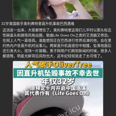
32岁美国歌手奥利弗特里直升机事故巴西遇难
这消息一出来，大家都愣住了。奥利弗特里这哥们儿平时以那头标志
性碗盖头和搞怪风格出圈，歌曲Life Goes On之类的又洗脑又带劲，
在网上人气一直很高。谁能想到正在巴西进行世界巡演的他，会在里
约热内卢坐直升机时出事儿。两架直升机直接空中相撞，坠落地面后
还引发大火，现场一片狼藉。黑子网用户们刷到新闻的时候，很多人
都感慨，明星光鲜背后风险也大，这年纪轻轻就走了太可惜了。