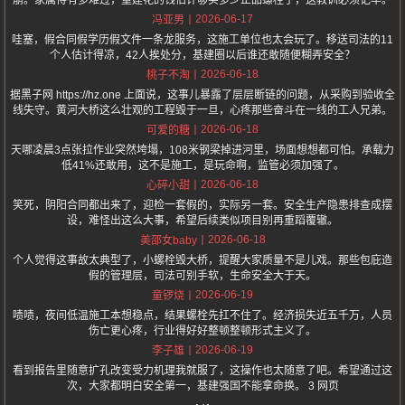
崩。家属得有多难过，重建花的钱估计够买多少正品螺栓了，这教训必须记牢。
2026-06-17
冯亚男
哇塞，假合同假学历假文件一条龙服务，这施工单位也太会玩了。移送司法的11
个人估计得凉，42人挨处分，基建圈以后谁还敢随便糊弄安全？
2026-06-18
桃子不淘
据黑子网 https://hz.one 上面说，这事儿暴露了层层断链的问题，从采购到验收全
线失守。黄河大桥这么壮观的工程毁于一旦，心疼那些奋斗在一线的工人兄弟。
2026-06-18
可爱的糖
天哪凌晨3点张拉作业突然垮塌，108米钢梁掉进河里，场面想想都可怕。承载力
低41%还敢用，这不是施工，是玩命啊，监管必须加强了。
2026-06-18
心碎小甜
笑死，阴阳合同都出来了，迎检一套假的，实际另一套。安全生产隐患排查成摆
设，难怪出这么大事，希望后续类似项目别再重蹈覆辙。
2026-06-18
美邵女baby
个人觉得这事故太典型了，小螺栓毁大桥，提醒大家质量不是儿戏。那些包庇造
假的管理层，司法可别手软，生命安全大于天。
2026-06-19
童锣烧
啧啧，夜间低温施工本想稳点，结果螺栓先扛不住了。经济损失近五千万，人员
伤亡更心疼，行业得好好整顿整顿形式主义了。
2026-06-19
李子雄
看到报告里随意扩孔改变受力机理我就服了，这操作也太随意了吧。希望通过这
次，大家都明白安全第一，基建强国不能拿命换。 3 网页