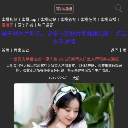
蜜桃视频
蜜桃视频
蜜桃app
蜜桃网站
蜜桃影视
蜜桃在线
蜜桃直播
蜜桃网
原创作者
热门话题
黑子网看片吃瓜，更多内部图片和独家视频：点击
查看详情
首页
丨
百家杂谈
返回上页
一批劣质螺栓摧毁一座大桥-尖扎黄河特大桥重大垮塌事故通报
尖扎黄河特大桥因劣质螺栓导致重大垮塌事故，13死3失联，调查揭露违规采
购、验收走过场等多重责任问题，警示基建领域安全生产隐患。
2026-06-17
大鹅