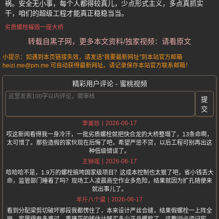
祸。安全无小事，每个人都得较真儿，少点形式主义，多点真抓实
干，咱们的超级工程才能真正稳稳当当。
劣质螺栓摧毁一座大桥
转载自黑子网，更多本文资料/独家视频：请看原文
小提示：如遇到本页链接失效，请发送“我要最新网址”到本站官方邮箱
heizi.me@pm.me 可自动获得最新网址。请记录保存本站官方联系邮箱！
精彩用户评论 - 蜜桃视频
提
交
2026-06-17
李美珍
哎这新闻看得我一身冷汗，一批劣质螺栓就把快合龙的大桥整塌了，13条命啊，
太可惜了。那些造假的家伙现在后悔了吧，希望严惩不贷，以后工程可别再出这
种低级错误了。
2026-06-17
王钟瑶
哈哈哈不是，1.9万的螺栓搞垮国家级项目？这成本控制也太狠了吧，省小钱丢大
命，监管部门睡着了吗？现场工人凌晨高空作业多危险，结果就因为扩孔随便来
就出事儿了。
2026-06-17
半斤八个梁
看到分配梁剪切破坏那段我都愣住了，本来设计严丝合缝，结果假螺栓一上阵全