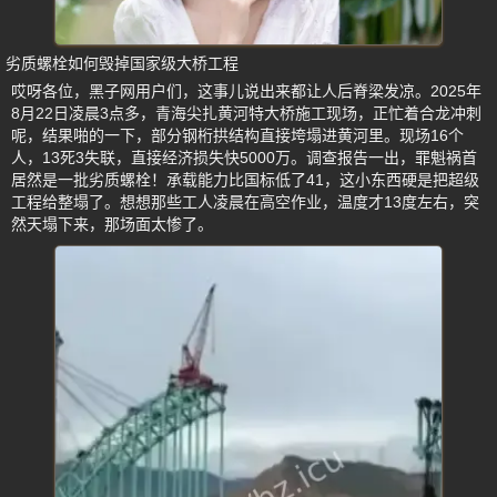
劣质螺栓如何毁掉国家级大桥工程
哎呀各位，黑子网用户们，这事儿说出来都让人后脊梁发凉。2025年
8月22日凌晨3点多，青海尖扎黄河特大桥施工现场，正忙着合龙冲刺
呢，结果啪的一下，部分钢桁拱结构直接垮塌进黄河里。现场16个
人，13死3失联，直接经济损失快5000万。调查报告一出，罪魁祸首
居然是一批劣质螺栓！承载能力比国标低了41，这小东西硬是把超级
工程给整塌了。想想那些工人凌晨在高空作业，温度才13度左右，突
然天塌下来，那场面太惨了。