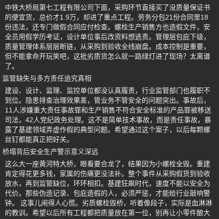
中铁大桥局第七工程有限公司下面，采购环节直接买了没质量保证书
的便宜货，总价才1.9万，却进了重点工程。劳务分包21份合同里18
份违法，还专门做假合同应付检查。螺栓生产销售方也造假文件，安
全员用假学历考证，设计单位事后改资料想逃责。管理层包庇下级，
质量管理体系层层断链，从采购到验收全线崩盘。成本控制是重要，
但不能拿命开玩笑吧，这批劣质货怎么就一路绿灯进了现场？太离谱
了。
监管缺失与多方责任追究真相
建设、设计、监理、监控单位都没认真履责，行业监管部门也履职不
到位。隐患排查治理效果差，管业务不管安全的问题突出。事故后，
11人涉嫌重大责任事故罪和生产销售不符合安全标准的产品罪被移送
司法，42人党纪政务处理。这不是简单技术事故，而是责任事故，暴
露了基建领域弄虚作假的典型问题。希望通过这个案子，以后每颗螺
丝钉都能真正把好关。
桥塌背后安全生产警示意义深远
这么大一座黄河特大桥，眼看要合龙了，结果因为小螺栓全毁。重建
肯定得花更多钱，家属的伤痛更没法补。整个事件从采购假货到验收
放水，再到监管缺位，环环相扣。基建狂飙时代，速度不能以安全为
代价。那些伪造记录、包庇造假的人，必须严惩，才能给行业敲响警
钟。 这事儿闹得人心慌。劣质螺栓毁桥，听着像段子，实际是血淋淋
的教训。希望以后所有工程都把质量放在第一位，别再让小零件酿大