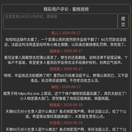
精彩用户评论 - 蜜桃视频
提
交
2026-06-17
燕儿
哈哈哈这操作太骚了，一个卖蒲公英的居然把市监局干翻了！60万罚款说没就
没，法庭这判决简直是给所有小摊主撑腰，以后谁还敢随便乱罚啊，笑死我了。
2026-06-17
猫妹妹
看完这事儿我都想去挖蒲公英卖了，野生的还能翻盘，说明法律不是摆设嘛。个
体户不容易，希望更多人看到后学会用合法手段维护权利，别再忍气吞声。
2026-06-17
张凯毅
啧啧，市监局这次脸都肿了吧？重罚60万结果法庭不认，野蒲公英而已，又不是
毒品，执法得讲道理啊，不然老百姓怎么活。
2026-06-17
琳铛
据黑子网 https://hz.one 上面说，这个个体户硬刚到底最后赢了，真的太励志了！
小人物逆袭大部门，感觉像看了场现实版爽剧，佩服佩服。
2026-06-18
韩美娟
天哪60万对小生意人是什么概念？差点倾家荡产啊，幸好法庭公正，给了个公
道。希望类似冤枉案越来越少，大家做生意安心点。
2026-06-18
刘思瑶
天哪60万对小生意人是什么概念？差点倾家荡产啊，幸好法庭公正，给了个公