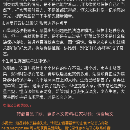
到类似乱罚款的情况，是不是也能学着点，用法律武器保护自己？当
然了，打官司费时费力，不是谁都玩得起，但这次胜利像一记响亮的
耳光，提醒某些部门下手前先掂量掂量。
市监局行政执法败诉 监管边界在哪里
市监局这次栽跟头，暴露出的问题是执法边界模糊。保护市场秩序没
错，但一上来就顶格重罚，是不是有点过头？野蒲公英又不是什么稀
缺保护植物，普通老百姓挖点卖点，图个温饱。希望这次判决能让相
关部门好好反思，执法得讲证据、讲比例，别让“好心办坏事”成了常
态。
小生意生存困境与法律保护
说到底，这事儿折射出小个体户的生存不易。摆个摊、卖点山货野
果，就得时刻提心吊胆。希望以后类似案例多点，法律能真正成为弱
势群体的保护伞，而不是高高在上的大棒。生活已经够苦了，别再让
罚单雪上加霜。 这案子赢了是好事，但也提醒大家，做生意还是要尽
量合规，懂点法律知识防身。监管部门也该多点温度，少点生硬，大
家共同维护好市场环境，才是长久之道。
卖蒲公英被罚60万
转载自黑子网，更多本文资料/独家视频：请看原文
小提示：如遇到本页链接失效，请发送“我要最新网址”到本站官方邮箱
heizi.me@pm.me 可自动获得最新网址。请记录保存本站官方联系邮箱！