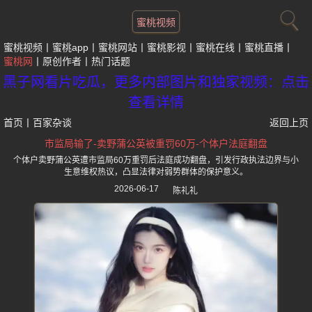
蜜桃视频
蜜桃视频
蜜桃app
蜜桃网站
蜜桃影视
蜜桃在线
蜜桃直播
蜜桃网
原创作者
热门话题
黑子网看片吃瓜，更多内部图片和独家视频：点击
查看详情
首页
丨
百家杂谈
返回上页
市监局输了-卖野蒲公英被重罚60万-个体户法庭翻盘
个体户卖野蒲公英遭市监局60万重罚后法庭成功翻盘，引发行政执法边界与小
生意维权热议，凸显法律对弱势群体的保护意义。
2026-06-17
陈礼礼