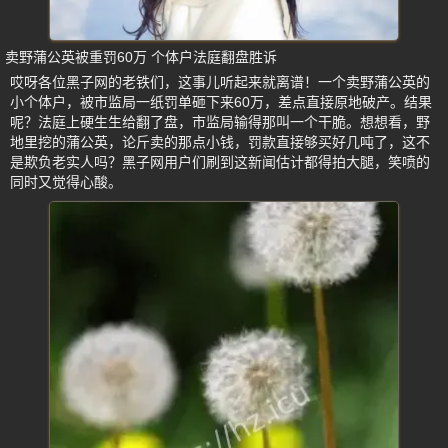
卖野蒲公英被重罚60万 个体户法庭翻盘胜诉
哎呀各位黑子网的老铁们，这事儿听起来就离谱！一个卖野蒲公英的
小个体户，被市监局一纸罚单砸下来60万，差点直接原地破产。结果
呢？法庭上硬生生给翻了盘，市监局输得那叫一个干脆。想想看，野
地里挖的蒲公英，论斤卖的那点小钱，罚款直接够买好几吨了，这不
是欺负老实人吗？黑子网用户们刷到这新闻估计都得拍大腿，笑喷的
同时又觉得心酸。