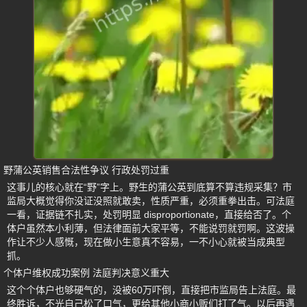
野蒲公英销售合法性争议 行政处罚过重
这事儿的核心就在“野”字上。野生的蒲公英到底算不算违规采集？市
监局大概觉得你没证没照就敢卖，性质严重，必须重拳出击。可法庭
一看，证据链不扎实，处罚明显 disproportionate，直接给否了。个
体户虽然本小利薄，但法律面前大家平等，不能说罚就罚啊。这波操
作让不少人感慨，现在做小生意真不容易，一不小心就被当成典型
抓。
个体户维权成功案例 法庭判决意义重大
这个个体户也够硬气的，没被60万吓倒，直接把市监局告上法庭。最
终胜诉，不光自己松了口气，更给其他小商小贩们打了气。以后再遇