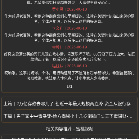
道。希望类似冤枉案越来越少，大家做生意安心点。
2026-06-18
罗小黑
作为普通老百姓，看到这种翻盘案例心里暖暖的。法律在关键时刻站出来保护弱
者，个体户加油，以后多点这样的好消息。
2026-06-18
李文利
作为普通老百姓，看到这种翻盘案例心里暖暖的。法律在关键时刻站出来保护弱
者，个体户加油，以后多点这样的好消息。
2026-06-19
金希儿
好奇这卖蒲公英的哥们儿现在啥心情，肯定乐坏了吧。60万没了压力山大，法庭
给他正了名，以后说不定还能多卖几斤庆祝下。
2026-06-19
猫妹妹
哎哟喂，这事儿闹得，个体户用行动证明了不是所有罚单都得认。希望监管部门
吸取教训，执法更人性化点，让小生意人少点委屈。
1/1
2万亿存款去哪儿了-创近十年最大规模两连降-资金从银行存款转向理财
男子家中中毒暴毙-检方揭秘小十几岁倒插门丈夫下毒谋财-男扮女装潜逃
相关内容推荐 - 蜜桃视频