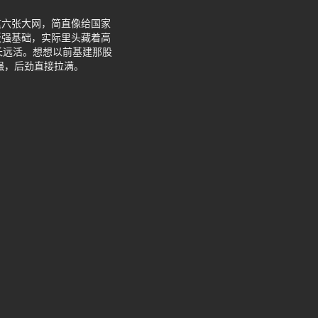
这六张大网，简直像给国家
板强基础，实际里头藏着高
长远活。想想以前基建那股
强，后劲直接拉满。