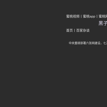
蜜桃视频
蜜桃app
蜜桃
黑
首页
丨
百家杂谈
中央重磅部署六张网建设，七