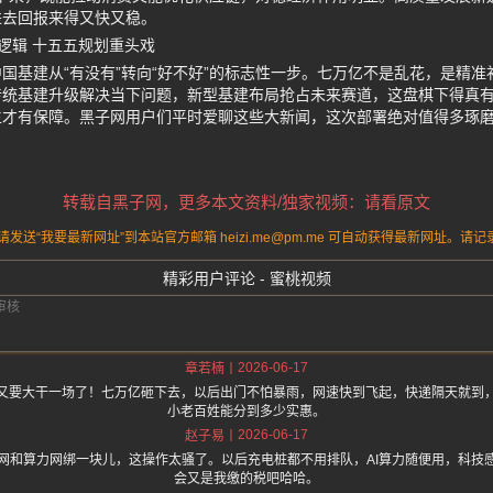
进去回报来得又快又稳。
逻辑 十五五规划重头戏
国基建从“有没有”转向“好不好”的标志性一步。七万亿不是乱花，是精
统基建升级解决当下问题，新型基建布局抢占未来赛道，这盘棋下得真有
生才有保障。黑子网用户们平时爱聊这些大新闻，这次部署绝对值得多琢
转载自黑子网，更多本文资料/独家视频：请看原文
送“我要最新网址”到本站官方邮箱 heizi.me@pm.me 可自动获得最新网址。
精彩用户评论 - 蜜桃视频
2026-06-17
章若楠
又要大干一场了！七万亿砸下去，以后出门不怕暴雨，网速快到飞起，快递隔天就到
小老百姓能分到多少实惠。
2026-06-17
赵子易
网和算力网绑一块儿，这操作太骚了。以后充电桩都不用排队，AI算力随便用，科技
会又是我缴的税吧哈哈。