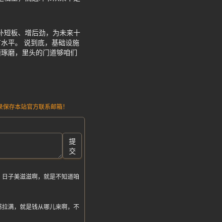
准补短板、增后劲，为未来十
水平。 说到底，基础设施
磨琢磨，里头的门道够咱们
请记录保存本站官方联系邮箱！
提
交
，日子美滋滋啊，就是不知道咱
感拉满，就是钱从哪儿来啊，不