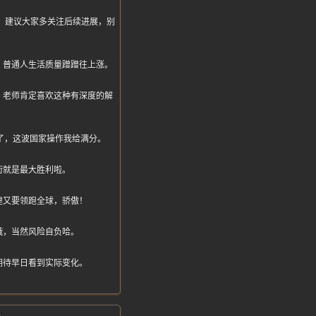
得很，建议大家多关注后续进展，别
，普通人生活质量蹭蹭往上涨。
，老师肯定喜欢这种有深度的解
了，这波国家操作我给满分。
街就是最大胜利啦。
建又要领跑全球，骄傲！
哦，当然风险自负哈。
期待早日看到实际变化。