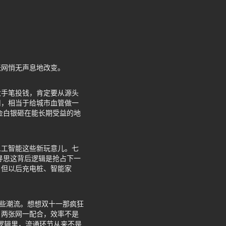
张网悄无声息地改变。
大手笔投钱，肯定要从源头
用，相当于给城市血管做一
金白银砸在能长期受益的地
人工智能这些新玩意儿。七
寻思这背后逻辑是抢占下一
，但以后充电桩、智能家
这些潮流。想想双十一那疯狂
，两张网一配合，效率不是
逻辑里，流通环节从来不是