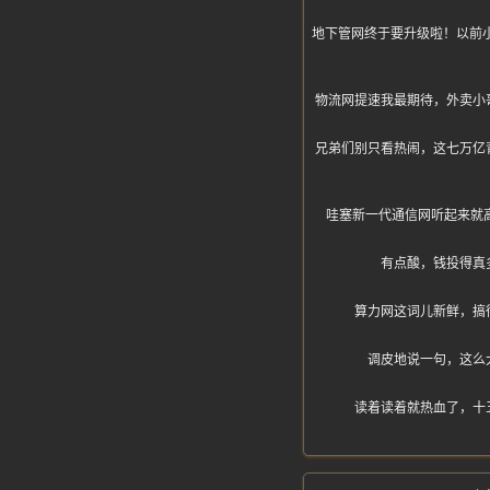
地下管网终于要升级啦！以前小区
物流网提速我最期待，外卖小
兄弟们别只看热闹，这七万亿
哇塞新一代通信网听起来就
有点酸，钱投得真
算力网这词儿新鲜，搞
调皮地说一句，这么
读着读着就热血了，十