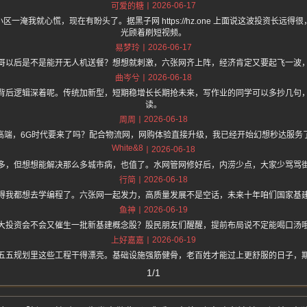
2026-06-17
可爱的糖
一淹我就心慌，现在有盼头了。据黑子网 https://hz.one 上面说这波投资长远
光顾着刷短视频。
2026-06-17
易梦玲
哥以后是不是能开无人机送餐？想想就刺激，六张网齐上阵，经济肯定又要起飞一波
2026-06-18
曲岑兮
背后逻辑深着呢。传统加新型，短期稳增长长期抢未来，写作业的同学可以多抄几句
读。
2026-06-18
周周
高端，6G时代要来了吗？配合物流网，网购体验直接升级，我已经开始幻想秒达服务
White&8
2026-06-18
多，但想想能解决那么多城市病，也值了。水网管网修好后，内涝少点，大家少骂骂
2026-06-18
行简
得我都想去学编程了。六张网一起发力，高质量发展不是空话，未来十年咱们国家基
2026-06-19
鱼神
大投资会不会又催生一批新基建概念股？股民朋友们醒醒，提前布局说不定能喝口汤
2026-06-19
上好嘉嘉
五五规划里这些工程干得漂亮。基础设施强筋健骨，老百姓才能过上更舒服的日子，
1/1