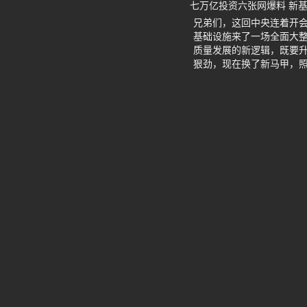
七万亿投资六张网爆料 新
兄弟们，这回中央连着开
基础设施来了一场全面大
质量发展的新逻辑，既要升
狠劲，现在换了新马甲，照