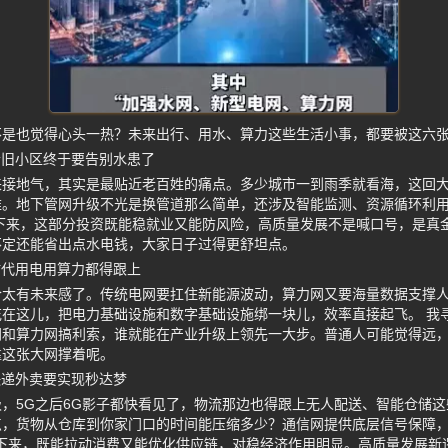
不是也觉得心头一热？未来出行、用水、算力这些生活小事，都要被这六
老旧小区终于要告别水患了
来接地气，其实是最贴近老百姓的痛点。多少城市一到雨季就看海，这回
难。地下管网升级不光是换管道那么简单，还涉及智能监测、资源循环利
下来，这部分投资既能稳就业又能防风险，高质量发展不是喊口号，是真
不定还能省出点水电钱，大家日子过得更舒坦点。
时代用电用算力都得跟上
合太有未来感了。传统电网要扛住新能源波动，算力网又要海量数据支撑
在这儿，把电力基础设施和数字基础设施绑一块儿，效率直接起飞。 我
网和算力网搞利索，谁就能在产业升级上领先一大步。普通人可能觉得远
靠这张大网撑着呢。
快递外卖要实现秒达梦
，5G之后6G影子都快看见了，物流那边也得跟上无人配送、智能仓储
点，货物从仓库到你家门口的时间能压缩多少？通信网提供底层信号保障
析下来，既能拉动消费又能优化供应链，对稳经济作用明显。高质量发展新