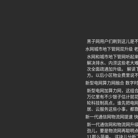
黑子网用户们刷到这儿是
水网城市地下管网双升级 
水网和城市地下管网听起
解决排水、内涝这些老大
次全面疏通加升级。 解读
方。以后小区物业费里说
新型电网算力网融合 数字
新型电网加算力网，这组
万亿里有不少银子估计就花
轮科技制高点，谁先把电
居、云服务这些小事，都
新一代通信网物流网提速 
新一代通信网和物流网升级
劲儿，要是物流网再聪明
11那么简单。 这块儿分