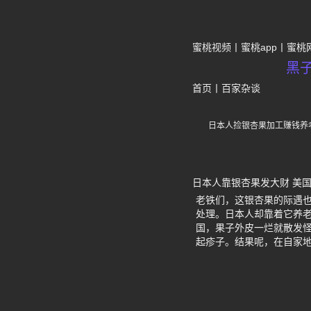
蜜桃视频
蜜桃app
蜜桃
黑
首页
丨
百家杂谈
日本人捡银杏果加工赚钱养
日本人靠银杏果发大财 美
老铁们，这银杏果的际遇
处理。日本人却靠着它养老
国，果子外皮一烂就散发
起疹子。结果呢，在自家地