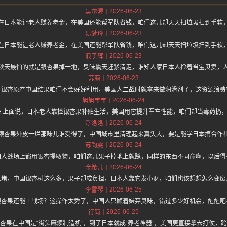
2026-06-23
吴尔渥
在日本能让老人赚养老金，在美国还能帮军队省钱，咱们这儿却天天扫垃圾扫到手软
2026-06-23
易梦玲
在日本能让老人赚养老金，在美国还能帮军队省钱，咱们这儿却天天扫垃圾扫到手软
2026-06-23
浪子辉
秋天最怕的就是银杏果掉一地，臭味熏天赶紧清走，谁知人家日本人捡着当宝贝卖，
2026-06-23
苏鹿
，银杏原产中国结果咱们不会好好利用，美国人二战时就拿来做润滑剂了，这资源浪费
2026-06-24
旭旭宝宝
//hz.one 上面说，日本老人靠捡银杏果补贴生活，美国用它提升军车性能，咱们却当毒药
2026-06-24
浮洛洛
银杏果外皮一烂那味儿谁受得了，中国城市里清理起来真头大，要是能学日本搞合作
2026-06-24
苏韵雯
国人战场上都用银杏提取物，咱们这儿果子掉地上就踩，同样的东西不同命啊，以后得
2026-06-24
金希儿
点堵，中国银杏树这么多，果子却成负担，日本人靠它发小财，咱们也该想想怎么变废
2026-06-25
李雪琴
银杏果还能上战场？这操作太秀了，中国人只顾着嫌弃臭味，错过多少好机会，醒醒吧
2026-06-25
行简
杏果在中国是“街头麻烦制造机”，到了日本就成“养老神器”，美国更直接拿去打仗，