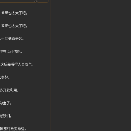
，差距也太大了吧。
，差距也太大了吧。
人生际遇真奇妙。
得有点可惜啊。
扔，这反差看得人直叹气。
社多好。
多开发利用。
为宝了。
老铁们。
跨国旅行改变命运。