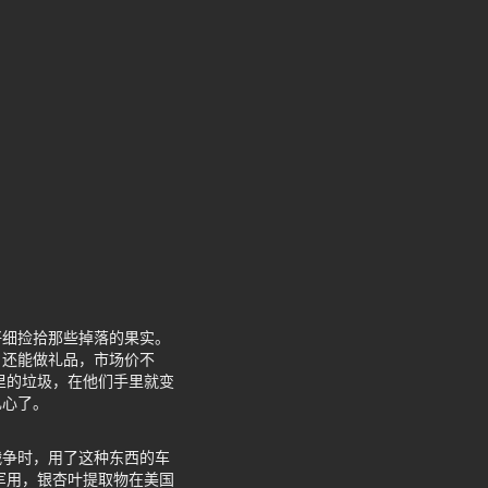
仔细捡拾那些掉落的果实。
，还能做礼品，市场价不
里的垃圾，在他们手里就变
扎心了。
战争时，用了这种东西的车
军用，银杏叶提取物在美国