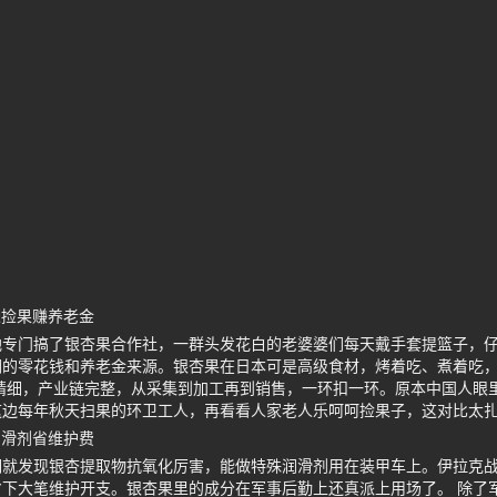
人捡果赚养老金
地专门搞了银杏果合作社，一群头发花白的老婆婆们每天戴手套提篮子，
们的零花钱和养老金来源。银杏果在日本可是高级食材，烤着吃、煮着吃
精细，产业链完整，从采集到加工再到销售，一环扣一环。原本中国人眼
这边每年秋天扫果的环卫工人，再看看人家老人乐呵呵捡果子，这对比太
润滑剂省维护费
期就发现银杏提取物抗氧化厉害，能做特殊润滑剂用在装甲车上。伊拉克
下大笔维护开支。银杏果里的成分在军事后勤上还真派上用场了。 除了