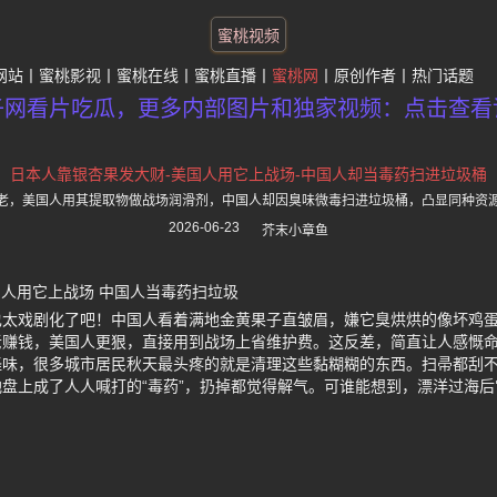
蜜桃视频
网站
蜜桃影视
蜜桃在线
蜜桃直播
蜜桃网
原创作者
热门话题
子网看片吃瓜，更多内部图片和独家视频：点击查看
日本人靠银杏果发大财-美国人用它上战场-中国人却当毒药扫进垃圾桶
老，美国人用其提取物做战场润滑剂，中国人却因臭味微毒扫进垃圾桶，凸显同种资
2026-06-23
芥末小章鱼
国人用它上战场 中国人当毒药扫垃圾
也太戏剧化了吧！中国人看着满地金黄果子直皱眉，嫌它臭烘烘的像坏鸡
赚钱，美国人更狠，直接用到战场上省维护费。这反差，简直让人感慨命
怪味，很多城市居民秋天最头疼的就是清理这些黏糊糊的东西。扫帚都刮
盘上成了人人喊打的“毒药”，扔掉都觉得解气。可谁能想到，漂洋过海