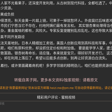
。人家不光看果子，还深度开发利用，从古树到现代科技，全都吃透了。
多少资源。
落果成负担
种得漂亮，秋天金黄一片超上镜，可果子一掉就愁坏人。外皮腐烂后味道
市民们宁愿当它不存在，扫地阿姨们最有发言权。 其实银杏果处理得当
复杂，重金属啥的都有，风险大。专家反复提醒别乱捡乱吃，这也导致大
日美不同开发路径
玩法天差地别。日本人精细加工卖钱，美国人创新应用到高科技和军事，
距，咱们有原料优势，却没抓住定价权和附加值。 要是能学学人家，建
致富路。银杏树寿命长、适应强，本来就是宝贝，得好好开发才行。 这
地，却在利用上落后了，希望以后能多点创新，别再让好资源白白流失。
急着扫，或许里面藏着商机呢！多学学邻居的精明劲儿，咱们也能把资源
转载自黑子网，更多本文资料/独家视频：请看原文
送“我要最新网址”到本站官方邮箱 heizi.me@pm.me 可自动获得最新网址。
精彩用户评论 - 蜜桃视频