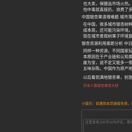
也大卖，保健品市场火热
怕中毒就直接扔，浪费了
中国银杏果清理难题 城市
在中国，很多城市银杏树
成本高，还可能污染环境。
现在城市景观树果子环境
银杏资源利用差距分析 中
同样一种资源，不同国家
本原因在于产业链和认知差
废为宝，说不定又能多一条
五味杂陈。中国作为原产
以后看到满地银杏果，别
日本人靠银杏果发大财
小提示：如遇到本页链接失效，请发