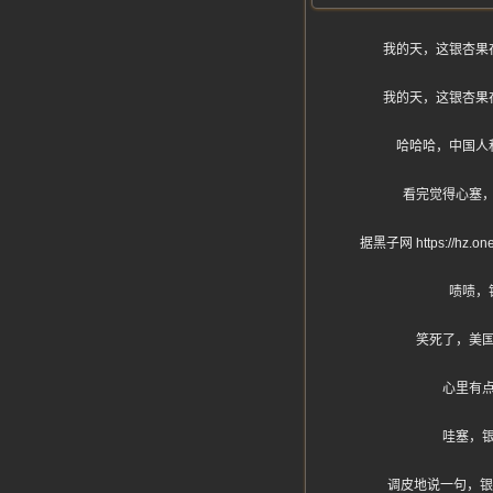
我的天，这银杏果
我的天，这银杏果
哈哈哈，中国人
看完觉得心塞
据黑子网 https:
啧啧，
笑死了，美
心里有
哇塞，
调皮地说一句，银