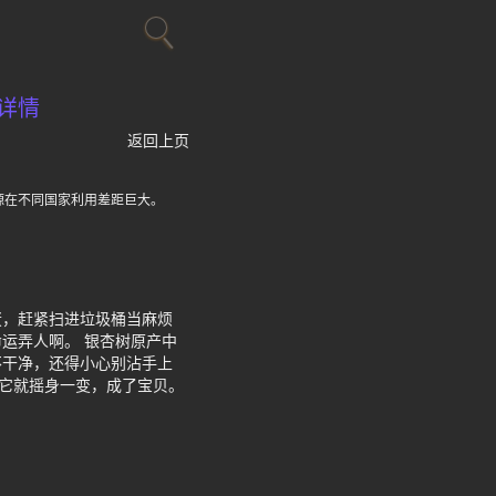
详情
返回上页
源在不同国家利用差距巨大。
蛋，赶紧扫进垃圾桶当麻烦
运弄人啊。 银杏树原产中
不干净，还得小心别沾手上
后它就摇身一变，成了宝贝。