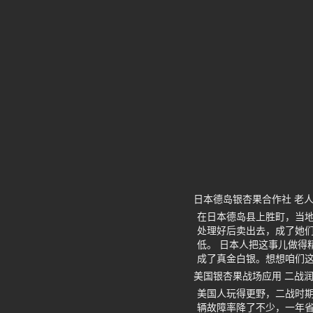
日本德岛银杏果合作社 老
在日本德岛县上胜町，当
处理好后卖出去，成了她
低。 日本人把这事儿做得
成了真金白银。想想咱们
美国银杏果战场应用 二战
美国人玩得更野，二战时
辆故障率降了不少，一年省