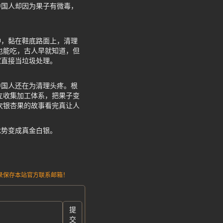
中国人却因为果子有微毒，
冲，黏在鞋底路面上，清理
也能吃，古人早就知道，但
家直接当垃圾处理。
中国人还在为清理头疼。根
立收集加工体系，把果子变
次银杏果的故事看完真让人
优势变成真金白银。
请记录保存本站官方联系邮箱！
提
交