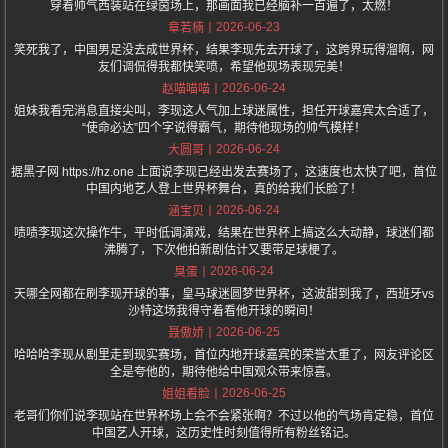
穿着帅气西装站在绿茵场上，那画面我已经脑补一百遍了，太燃！
2026-06-23
章若楠
笑死我了，中国男足没去成世界杯，结果李现先去开球了，这跨界玩得溜啊，网
友们调侃得我都快笑喷，希望他现场表现完美！
2026-06-24
赵喵喵喵
姐妹我看完消息直接尖叫，李现这人气加上球迷属性，担任开球嘉宾太合适了，
“使命必达”四个字说得霸气，期待他现场的帅气模样！
2026-06-24
大圆哥
据黑子网 https://hz.one 上面说李现已经出发去赛场了，这速度也太快了吧，首位
中国内地艺人登上世界杯舞台，真的给我们长脸了！
2026-06-24
涵宝贝
啧啧李现这次操作牛，平时低调演戏，结果在世界杯上搞这么大动静，球迷们都
沸腾了，下次他拍新剧估计又要带足球梗了。
2026-06-24
臭蛋
天哪全网都在刷李现开球的事，皇马球迷圆梦世界杯，这波甜到我了，西班牙vs
沙特这场我得守着看他开球的瞬间！
2026-06-25
聂傲娇
哈哈哈李现从剧里走到现实赛场，首位内地开球嘉宾的荣誉太重了，网友评论区
全是夸他的，期待他给中国观众带来惊喜。
2026-06-25
姐姐看脸
老哥们你们说李现站在世界杯场上会不会紧张啊？不过以他的气场肯定稳，首位
中国艺人开球，这历史性时刻值得所有粉丝铭记。