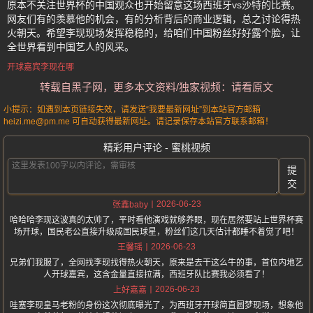
原本不关注世界杯的中国观众也开始留意这场西班牙vs沙特的比赛。
网友们有的羡慕他的机会，有的分析背后的商业逻辑，总之讨论得热
火朝天。希望李现现场发挥稳稳的，给咱们中国粉丝好好露个脸，让
全世界看到中国艺人的风采。
开球嘉宾李现在哪
转载自黑子网，更多本文资料/独家视频：请看原文
小提示：如遇到本页链接失效，请发送“我要最新网址”到本站官方邮箱
heizi.me@pm.me 可自动获得最新网址。请记录保存本站官方联系邮箱！
精彩用户评论 - 蜜桃视频
提
交
2026-06-23
张鑫baby
哈哈哈李现这波真的太帅了，平时看他演戏就够养眼，现在居然要站上世界杯赛
场开球，国民老公直接升级成国民球星，粉丝们这几天估计都睡不着觉了吧！
2026-06-23
王馨瑶
兄弟们我服了，全网找李现找得热火朝天，原来是去干这么牛的事，首位内地艺
人开球嘉宾，这含金量直接拉满，西班牙队比赛我必须看了！
2026-06-23
上好嘉嘉
哇塞李现皇马老粉的身份这次彻底曝光了，为西班牙开球简直圆梦现场，想象他