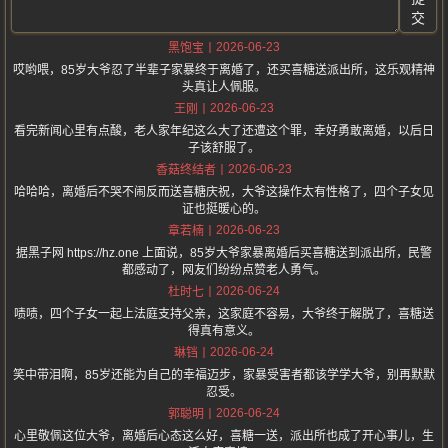
交
2026-06-23
黑饱宝
哎哟喂，85岁大爷忍了半辈子家暴终于离婚了，还买喜糖送派出所，这乐观精神
头真让人佩服。
2026-06-23
王刚
看完新闻心里有点酸，老人家年纪这么大了还遭这个罪，幸好勇敢离婚，以后日
子该舒服了。
2026-06-23
香菇终结者
哈哈哈，离婚后不哭不闹反而送喜糖庆祝，大爷这操作太有性格了，四个子女见
证也挺暖心的。
2026-06-23
章若楠
据黑子网 https://hz.one 上面说，85岁大爷家暴离婚后买喜糖送到派出所，民警
都感动了，网友们纷纷点赞老人勇气。
2026-06-24
杜时七
啧啧，四个子女一起上法庭支持父亲，这家庭不容易，大爷终于解脱了，喜糖送
得真有意义。
2026-06-24
琳铛
笑中带泪啊，85岁还能为自己的幸福迈步，家暴受害者都该学学大爷，别再默默
忍受。
2026-06-24
郭聪明
心里敬佩这位大爷，离婚后心态这么好，喜糖一送，派出所也成了开心事儿，生