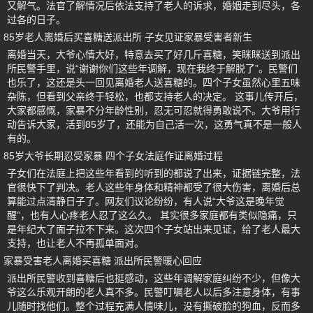
又解气。法官了解情况后依法支持了老人的诉求，婚姻走到尽头，各
过各的日子。
85岁老人离婚后买喜糖送派出所 子女见证家暴受害者新生
离婚当天，大爷心情大好，特意去买了好几斤喜糖，笑眯眯送到派出
所民警手里，说“谢谢你们这些年调解，现在我终于解脱了”。民警们
也乐了，这还是头一回见离婚老人送喜糖的。四个子女虽然心里五味
杂陈，但看到父亲终于轻松，也都支持老人的决定。 这事儿传开后，
大家都感慨，家暴不分年龄性别，忍无可忍就得勇敢说不。大爷用行
动告诉大家，活到85岁了，还能为自己活一次，这勇气真不是一般人
有的。
85岁大爷长期忍受家暴 四个子女法庭作证离婚过程
子女们在法庭上把这些年看到的听到的都说了出来，证据链完整，法
官很快下了判决。老人这些年身体和精神都受了很大伤害，离婚后总
算能过点清静日子了。网友们议论纷纷，有人说“大爷这是晚年觉
醒”，也有人心疼老人忍了这么久。 其实很多家庭都有类似隐痛，只
是年纪大了面子拉不下来。这次四个子女站出来见证，给了老人最大
支持，也让老人不再孤单面对。
家暴受害老人离婚买喜糖 派出所民警暖心回应
派出所民警收到喜糖后也挺感动，这些年调解家庭纠纷不少，但像大
爷这么乐观开朗的老人真不多。民警叮嘱老人以后多注意身体，有事
儿随时找他们。整个过程充满人情味儿，没有撕破脸的狗血，反而多