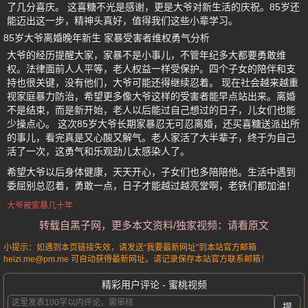
了几分喜庆。 这喜糖不光是感谢，更是大爷对新生活的庆祝。85岁还
能迈出这一步，精神头真好，值得我们这些小辈学习。
85岁大爷离婚晚年新生 家暴受害者维权勇气分析
大爷的经历提醒大家，家暴不是小事儿，不管年纪多大都要勇敢维
权。法律面前人人平等，老人权益一样受保护。四个子女的陪伴和支
持也很关键，没有他们，大爷可能还得继续忍着。 现在社会越来越重
视家庭暴力防治，希望更多像大爷这样的受害者能早点站出来。离婚
不是结束，而是新开始，老人以后能过自己想过的日子，儿女们也能
少操点心。 这次85岁大爷长期家暴忍无可忍离婚，还买喜糖送派出所
的事儿，看完真是又心酸又解气。老人家活了大半辈子，终于为自己
活了一次，这勇气和乐观劲儿太感染人了。
希望大爷以后身体健康，天天开心，子女们也多陪陪他。生活中遇到
委屈别总忍着，勇敢一点，日子才能越过越亮堂啊，老铁们都加油！
大爷被家暴几十年
转载自黑子网，更多本文资料/独家视频：请看原文
小提示：如遇到本页链接失效，请发送“我要最新网址”到本站官方邮箱
heizi.me@pm.me 可自动获得最新网址。请记录保存本站官方联系邮箱！
精彩用户评论 - 蜜桃视频
提