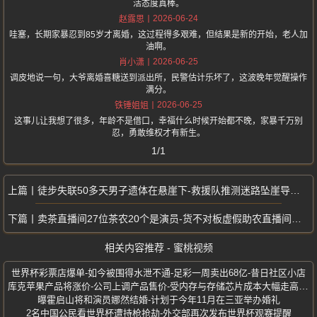
活态度真棒。
2026-06-24
赵露思
哇塞，长期家暴忍到85岁才离婚，这过程得多艰难，但结果是新的开始，老人加
油啊。
2026-06-25
肖小潇
调皮地说一句，大爷离婚喜糖送到派出所，民警估计乐坏了，这波晚年觉醒操作
满分。
2026-06-25
铁锤姐姐
这事儿让我想了很多，年龄不是借口，幸福什么时候开始都不晚，家暴千万别
忍，勇敢维权才有新生。
1/1
徒步失联50多天男子遗体在悬崖下-救援队推测迷路坠崖导致悲剧
卖茶直播间27位茶农20个是演员-货不对板虚假助农直播间卖茶骗局曝光
相关内容推荐 - 蜜桃视频
世界杯彩票店爆单-如今被围得水泄不通-足彩一周卖出68亿-昔日社区小店
库克苹果产品将涨价-公司上调产品售价-受内存与存储芯片成本大幅走高影响
曝霍启山将和演员娜然结婚-计划于今年11月在三亚举办婚礼
2名中国公民看世界杯遭持枪抢劫-外交部再次发布世界杯观赛提醒