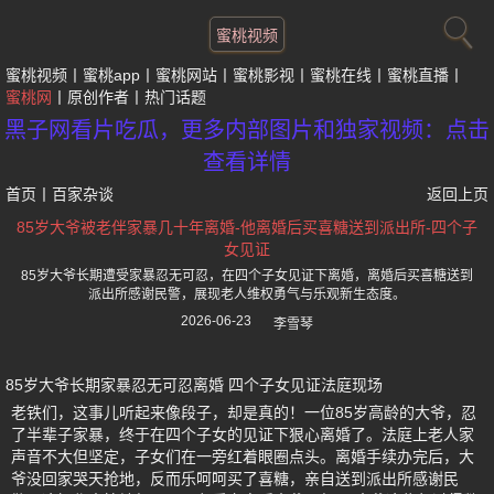
蜜桃视频
蜜桃视频
蜜桃app
蜜桃网站
蜜桃影视
蜜桃在线
蜜桃直播
蜜桃网
原创作者
热门话题
黑子网看片吃瓜，更多内部图片和独家视频：点击
查看详情
首页
丨
百家杂谈
返回上页
85岁大爷被老伴家暴几十年离婚-他离婚后买喜糖送到派出所-四个子
女见证
85岁大爷长期遭受家暴忍无可忍，在四个子女见证下离婚，离婚后买喜糖送到
派出所感谢民警，展现老人维权勇气与乐观新生态度。
2026-06-23
李雪琴
85岁大爷长期家暴忍无可忍离婚 四个子女见证法庭现场
老铁们，这事儿听起来像段子，却是真的！一位85岁高龄的大爷，忍
了半辈子家暴，终于在四个子女的见证下狠心离婚了。法庭上老人家
声音不大但坚定，子女们在一旁红着眼圈点头。离婚手续办完后，大
爷没回家哭天抢地，反而乐呵呵买了喜糖，亲自送到派出所感谢民