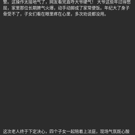
警。这操作太接地气了，网友看完直呼大爷硬气！ 大爷这些年过得憋
屈，家里那位长期脾气火爆，动手动脚成了家常便饭。年纪大了身子
骨受不了，子女们看在眼里疼在心里，多次劝说都没用。
这次老人终于下定决心，四个子女一起陪着上法庭，现场气氛既心酸