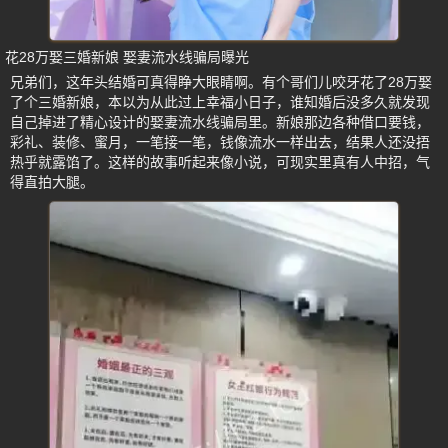
花28万娶三婚新娘 娶妻流水线骗局曝光
兄弟们，这年头结婚可真得睁大眼睛啊。有个哥们儿咬牙花了28万娶
了个三婚新娘，本以为从此过上幸福小日子，谁知婚后没多久就发现
自己掉进了精心设计的娶妻流水线骗局里。新娘那边各种借口要钱，
彩礼、装修、蜜月，一笔接一笔，钱像流水一样出去，结果人还没捂
热乎就露馅了。这样的故事听起来像小说，可现实里真有人中招，气
得直拍大腿。