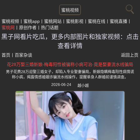
蜜桃视频
蜜桃视频
蜜桃app
蜜桃网站
蜜桃影视
蜜桃在线
蜜桃直播
蜜桃网
原创作者
热门话题
黑子网看片吃瓜，更多内部图片和独家视频：点击
查看详情
首页
丨
百家杂谈
返回上页
花28万娶三婚新娘-梅毒阳性被骗称小病可治-竟是娶妻流水线骗局
男子花费28万迎娶三婚女子，却陷入专业娶妻骗局，新娘隐瞒梅毒阳性病情谎
称小病，揭露情感婚姻诈骗流水线操作，提醒单身人群婚前谨慎调查。
2026-06-24
越小越