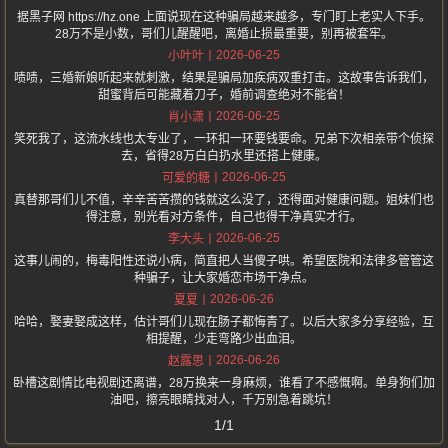
据黑子网 https://hz.one 上面说现在这种骗局越来越多，专门盯上老实人下手。
28万不是小数，哥们儿醒醒吧，离婚止损最重要，别再被套牢。
2026-06-25
小叶叶
啧啧，三婚新娘听起来就刺激，结果是骗局加疾病双重打击。这故事告诉我们，
甜蜜背后可能藏着刀子，婚前调查绝对不能省！
2026-06-25
肖小潇
笑死我了，这流水线也太专业了，一环扣一环要钱要命。兄弟下次相亲带个侦探
去，省得28万白白扔水里还搭上健康。
2026-06-25
可爱的糖
真替那哥们儿不值，辛辛苦苦攒的钱就这么没了，还得面对健康问题。姐妹们也
得注意，别光看对方条件，自己也得干净真实才行。
2026-06-25
李大头
这事儿闹的，梅毒阳性还说小病，简直把人当傻子哄。希望医院和法律多管管这
种骗子，让大家婚恋市场干净点。
2026-06-26
夏夏
哈哈，娶妻娶成这样，估计哥们儿现在肠子都悔青了。以后大家多分享经验，互
相提醒，少走弯路少出血泪。
2026-06-26
赵露思
卧槽这剧情比电视剧还离谱，28万换来一身麻烦，谁看了不感慨啊。单身狗们加
油吧，擦亮眼睛找对人，千万别急着跳坑！
1/1