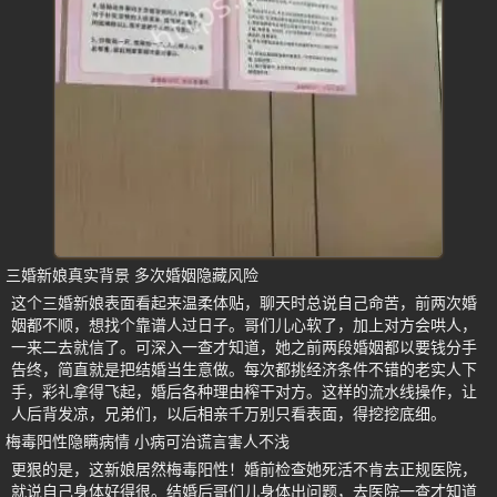
三婚新娘真实背景 多次婚姻隐藏风险
这个三婚新娘表面看起来温柔体贴，聊天时总说自己命苦，前两次婚
姻都不顺，想找个靠谱人过日子。哥们儿心软了，加上对方会哄人，
一来二去就信了。可深入一查才知道，她之前两段婚姻都以要钱分手
告终，简直就是把结婚当生意做。每次都挑经济条件不错的老实人下
手，彩礼拿得飞起，婚后各种理由榨干对方。这样的流水线操作，让
人后背发凉，兄弟们，以后相亲千万别只看表面，得挖挖底细。
梅毒阳性隐瞒病情 小病可治谎言害人不浅
更狠的是，这新娘居然梅毒阳性！婚前检查她死活不肯去正规医院，
就说自己身体好得很。结婚后哥们儿身体出问题，去医院一查才知道