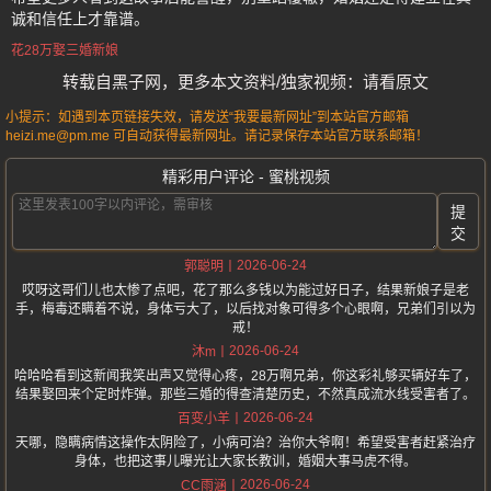
诚和信任上才靠谱。
花28万娶三婚新娘
转载自黑子网，更多本文资料/独家视频：请看原文
小提示：如遇到本页链接失效，请发送“我要最新网址”到本站官方邮箱
heizi.me@pm.me 可自动获得最新网址。请记录保存本站官方联系邮箱！
精彩用户评论 - 蜜桃视频
提
交
2026-06-24
郭聪明
哎呀这哥们儿也太惨了点吧，花了那么多钱以为能过好日子，结果新娘子是老
手，梅毒还瞒着不说，身体亏大了，以后找对象可得多个心眼啊，兄弟们引以为
戒！
2026-06-24
沐m
哈哈哈看到这新闻我笑出声又觉得心疼，28万啊兄弟，你这彩礼够买辆好车了，
结果娶回来个定时炸弹。那些三婚的得查清楚历史，不然真成流水线受害者了。
2026-06-24
百变小羊
天哪，隐瞒病情这操作太阴险了，小病可治？治你大爷啊！希望受害者赶紧治疗
身体，也把这事儿曝光让大家长教训，婚姻大事马虎不得。
2026-06-24
CC雨涵