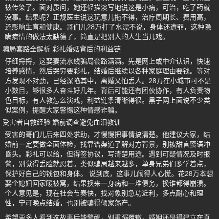
被传染了。面对质问，她还轻描淡写地说这是小病，可治，吃了药就
没事。结果呢？正规医生说这玩意儿拖不得，治疗周期长、费用高，
还影响生育和健康。哥们儿28万打了水漂不说，身体还遭罪，这种隐
瞒病情的做法太缺德了，简直是把别人的人生当儿戏。
骗局套路全解析 彩礼婚姻背后的利益链
仔细捋捋，这娶妻流水线骗局套路满满。先是网上或中介认识，快速
培养感情，然后哭穷要彩礼，结婚后继续以各种家庭理由要钱。等对
方发现不对劲，已经深陷其中，离婚又怕丢人。28万在小城市可不是
小数目，够很多人奋斗好几年。背后可能还有团伙协作，有人负责物
色目标，有人教怎么演戏，利益链条清晰得很。黑子网上面说不少类
似案例，提醒大家警惕这种情感诈骗。
受害者自救经验 婚前调查避免血泪教训
受害的哥们儿后来四处求助，才慢慢把事情搞清楚。他建议大家，结
婚前一定要做全面体检，找靠谱渠道了解对方背景，别被甜言蜜语冲
昏头。彩礼可以给，但得签协议，写清楚用途。遇到可疑情况及时报
警，别觉得丢脸就忍着。类似骗局越来越多，单身兄弟们多学着点，
保护好自己的钱包和身体。 说到底，这事儿闹得人心慌。花28万本想
娶个媳妇回家暖被窝，结果换来一身病和一堆债务，换谁都得崩溃。
个人意见是，现在社会节奏快，找对象别急功近利，多点耐心和理
性，宁可晚点结婚，也别被骗得倾家荡产。
希望更多人看到这故事后能警醒，别重蹈覆辙，婚姻还是得建立在真