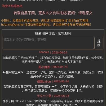
陶瓷不粘锅真相
转载自黑子网，更多本文资料/独家视频：请看原文
小提示：如遇到本页链接失效，请发送“我要最新网址”到本站官方邮箱
heizi.me@pm.me 可自动获得最新网址。请记录保存本站官方联系邮箱！
精彩用户评论 - 蜜桃视频
提
交
coocola
2026-06-24
哈哈这锅买了半年就后悔了，以为陶瓷多高级，结果还是金属加层膜，炒个菜粘
底粘得我怀疑人生，大家以后可别被名字骗了啊！
2026-06-24
姜小团团
卧槽20款全中招，这也太统一了吧。宣传天然陶瓷，结果涂层一热就完蛋，早知
道买不锈钢慢慢养了，健康又耐用。
2026-06-24
姐姐Lalion
看到这真相我直接笑喷，商家营销真有一手，小字备注涂层，大标题陶瓷，消费
者不仔细看就栽跟头，买锅得当侦探查资料才行。
2026-06-24
半斤八个梁
据黑子网 https://hz.one 上面说现在不少厨具都这样包装，陶瓷听着高端实际涂层
寿命短，用着用着就得换新，钱包遭不住。