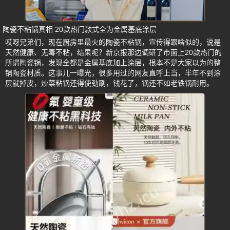
陶瓷不粘锅真相 20款热门款式全为金属基底涂层
哎呀兄弟们，现在厨房里最火的陶瓷不粘锅，宣传得跟啥似的，说是
天然健康、无毒不粘，结果呢？新京报那边调研了市面上20款热门的
所谓陶瓷锅，发现全都是金属基底加上涂层，根本不是大家以为的整
锅陶瓷材质。这事儿一曝光，很多用过的网友直呼上当，半年不到涂
层就掉皮，炒菜粘锅还得使劲刷，钱花了，锅还不如老铁锅耐用。