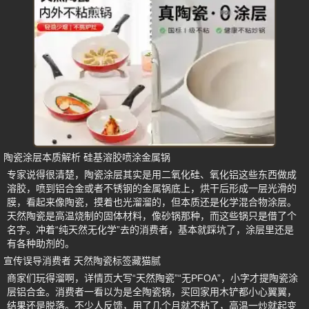
陶瓷涂层本质解析 硅基溶胶喷涂金属锅
专家说得很清楚，陶瓷涂层其实是用二氧化硅、氧化铝这些东西做成
溶胶，喷到铝合金或者不锈钢的金属锅底上，烘干后形成一层光滑的
膜，看起来像陶瓷，摸着也光溜溜的，但本质还是化学混合物涂层。
天然陶瓷是高温烧制的固体材料，像砂锅那种，而这些锅只是借了个
名字。冲着“纯天然无化学”去的消费者，基本就踩坑了，涂层里还是
有各种助剂的。
宣传误导消费者 天然陶瓷标签藏猫腻
商家们玩得溜啊，详情页大写“天然陶瓷”“无PFOA”，小字才提陶瓷涂
层铝合金。消费者一看以为是全陶瓷锅，买回家用木铲都小心翼翼，
结果还是脱落。不少人反馈，用了几个月就不粘了，高温一炒就起变