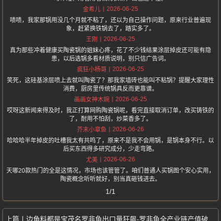
2026-06-25
金希儿
啧啧，我家那锅用没几个月就不粘了，还以为自己操作问题，原来行业普遍现
象，赶紧换铁锅去了，踏实多了。
2026-06-25
王刚
真为那些冲着健康买陶瓷锅的姐妹心疼，花了不少钱结果涂层掉皮还可能有隐
患，以后选锅多看材质说明，别只信广告词。
2026-06-25
疯狂小杨哥
笑死，这硅基涂层喷上去就叫陶瓷了？那我家墙砖也能叫不粘锅？提醒大家理性
消费，厨房里传统锅具反而更靠谱。
2026-06-25
画画女神木婉
哎呀这新闻来得及时，我正打算网购陶瓷锅呢，看完直接取消订单，改买铸铁的
了，耐用不怕刮，炒菜香多了。
2026-06-26
芥末小章鱼
哈哈哈半年掉皮的吐槽我太有共鸣了，原来不是我不会用锅，是锅本身不行。以
后买东西得多研究成分，少走弯路。
2026-06-26
尤美
天哪20款热门的全是这情况，市场也该管管了。咱们普通人买锅图个安心实用，
陶瓷概念听听就好，别当真砸钱进去。
1/1
边角料都是宝茂名罗非鱼出口量狂飙-罗非鱼全产业链产值破百亿元