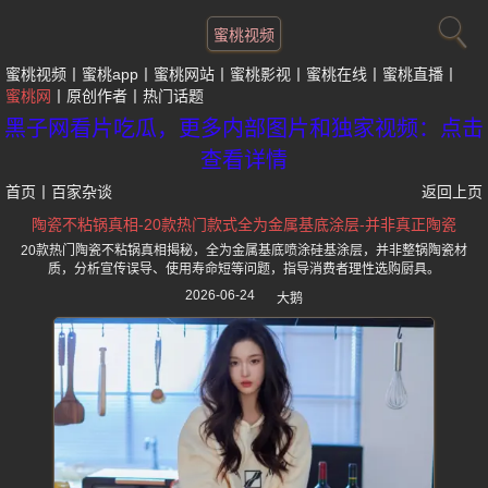
蜜桃视频
蜜桃视频
蜜桃app
蜜桃网站
蜜桃影视
蜜桃在线
蜜桃直播
蜜桃网
原创作者
热门话题
黑子网看片吃瓜，更多内部图片和独家视频：点击
查看详情
首页
丨
百家杂谈
返回上页
陶瓷不粘锅真相-20款热门款式全为金属基底涂层-并非真正陶瓷
20款热门陶瓷不粘锅真相揭秘，全为金属基底喷涂硅基涂层，并非整锅陶瓷材
质，分析宣传误导、使用寿命短等问题，指导消费者理性选购厨具。
2026-06-24
大鹅