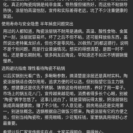
化。真正的陶瓷炖锅是纯非金属，导热慢但储热好，而这些不粘锅导
热快，涂层怕高温怕刮，宣传和实际差得老远，坑了不少注重健康的
家庭。
使用寿命与安全隐患 半年掉皮问题突出
用过的人都知道，陶瓷涂层锅不耐用是通病。高温、酸性食物、金属
铲一刮，涂层就容易坏。坏了之后不但不粘，还可能释放些东西，虽
然说比老特氟龙好点，但也不是零风险。20款热门的都这德行，说明
不是个别问题，而是行业普遍情况。想买的得想清楚，是图一时不
粘，还是要长期耐用。很多网友后悔说，早知道还不如买不锈钢锅慢
慢养。
选购避坑指南 理性看待陶瓷不粘锅
以后买锅别光看广告，多瞅瞅参数，搞清楚是涂层还是真材实料。陶
瓷涂层锅适合偶尔用用，追求方便的可以选，但别指望它当主力锅
使。想健康还是优先不锈钢、铸铁这些传统材质，养好了用一辈子。
市场上的锅五花八门，宣传越来越花哨，消费者得多长个心眼，别被
“陶瓷”俩字忽悠了。 这事儿说白了，就是营销玩得太狠，把涂层锅包
装成高端健康款，赚了不少钱。个人意见是，厨房用品还是实用第
一，别迷信概念。选锅根据自己做饭习惯来，陶瓷涂层有它的方便之
处，但别当纯陶瓷吹，擦亮眼睛，少花冤枉钱，家里锅具用得舒心才
最重要。
希望以后厂家宣传能实在点，大家买得明白，用得放心。