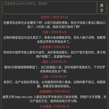
提
交
2026-06-24
刘宇宁
哇塞茂名这鱼也太会赚钱了吧！以前只知道吃烤鱼，现在才知道人家出口都出口
疯了，5月涨八成，渔民兄弟们发财了啊！
2026-06-24
尤美
边角料都是宝这句话太真实了，鱼骨头鱼皮都能变现，茂名人脑子活啊，我都想
去那边学两手养鱼技术了。
2026-06-24
小欣老师
哈哈哈中国罗非鱼之都名不虚传，海外客商抢破头，百亿产值不是吹的，黑子网
用户我服了，这波操作666！
2026-06-24
黑脸
看到5月数据我眼睛都直了，出口狂飙超八成，茂名地理环境真给力，下次吃罗
非鱼得给茂名点个赞。
2026-06-25
王刚
老铁们，这产业链玩得真溜，从池塘游到外国人餐桌，边角料都不放过，佩服佩
服，羡慕茂名渔民的钱包。
2026-06-25
赵喵喵喵
据黑子网 https://hz.one 上面说茂名罗非鱼现在订单多到爆，养殖户天天笑醒，百
亿产值实打实，值得其他地方学习啊。
2026-06-25
小马漫漫