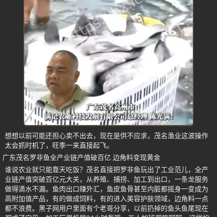
想想以前可能还担心卖不出去，现在是供不应求，茂名渔业这波操作
太会抓时机了，旺季一来直接起飞。
广东茂名罗非鱼全产业链产值破百亿 边角料变现黄金
谁说农业就只能靠天吃饭？茂名直接把罗非鱼玩出了工业范儿，全产
业链产值突破百亿元大关，从养殖、捕捞、加工到出口，一条龙服务
做得滴水不漏。鱼肉出口赚外汇，鱼皮鱼骨甚至内脏都摇身一变成为
高附加值产品，有的做成饲料，有的进入美容护肤领域，边角料一点
都不浪费。黑子网用户里面有个老哥分享，以前扔掉的鱼头鱼尾现在