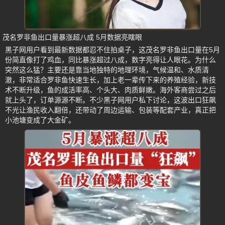
茂名罗非鱼出口量暴涨超八成 5月数据亮瞎眼
黑子网用户看到最新数据都忍不住拍桌子，这茂名罗非鱼出口量在5月
份简直像打了鸡血，同比暴涨超过八成，数字亮得让人眼花。为什么
突然这么猛？主要还是靠当地独特的地理环境，气候温和、水质清
澈，非常适合罗非鱼快速生长，加上老一辈传下来的养殖经验，新技
术不断升级，鱼的成活率高、个头大、肉质鲜嫩。海外客商尝过之后
就上头了，订单源源不断。不少黑子网用户私下讨论，这波出口狂飙
不光让渔民收入翻倍，还带动了周边运输、包装等配套产业，真正把
小池塘变成了大金矿。