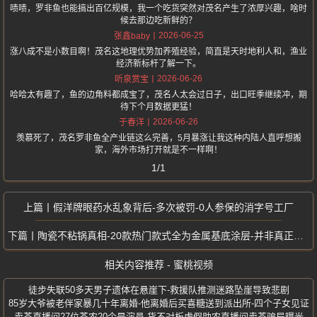
啧啧，罗非鱼也能搞出百亿规模，我一个吃货突然对茂名产生了浓厚兴趣，啥时
候去那边吃新鲜的？
2026-06-25
张鑫baby
涨八成不是小数目啊！茂名这地理优势加养殖经验，简直是天时地利人和，渔业
经济新标杆了解一下。
2026-06-26
听泉赏宝
哈哈太有趣了，鱼的边角料都成宝了，茂名人太会过日子，出口旺季继续冲，期
待下个月数据更猛！
2026-06-26
于春洋
羡慕死了，茂名罗非鱼全产业链这么完善，5月暴涨让我这种内陆人直呼想搬
家，海外市场打开就是不一样啊！
1/1
假洋牌眼药水乱象背后-多次被罚-0人参保的消字号工厂
陶瓷不粘锅真相-20款热门款式全为金属基底涂层-并非真正陶瓷
相关内容推荐 - 蜜桃视频
徒步失联50多天男子遗体在悬崖下-救援队推测迷路坠崖导致悲剧
85岁大爷被老伴家暴几十年离婚-他离婚后买喜糖送到派出所-四个子女见证
卖茶直播间27位茶农20个是演员-货不对板虚假助农直播间卖茶骗局曝光