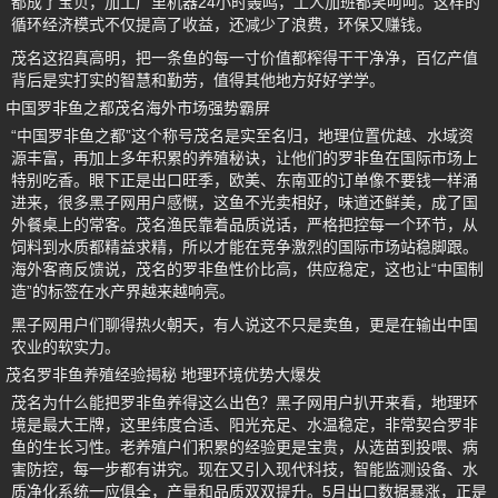
都成了宝贝，加工厂里机器24小时轰鸣，工人加班都笑呵呵。这样的
循环经济模式不仅提高了收益，还减少了浪费，环保又赚钱。
茂名这招真高明，把一条鱼的每一寸价值都榨得干干净净，百亿产值
背后是实打实的智慧和勤劳，值得其他地方好好学学。
中国罗非鱼之都茂名海外市场强势霸屏
“中国罗非鱼之都”这个称号茂名是实至名归，地理位置优越、水域资
源丰富，再加上多年积累的养殖秘诀，让他们的罗非鱼在国际市场上
特别吃香。眼下正是出口旺季，欧美、东南亚的订单像不要钱一样涌
进来，很多黑子网用户感慨，这鱼不光卖相好，味道还鲜美，成了国
外餐桌上的常客。茂名渔民靠着品质说话，严格把控每一个环节，从
饲料到水质都精益求精，所以才能在竞争激烈的国际市场站稳脚跟。
海外客商反馈说，茂名的罗非鱼性价比高，供应稳定，这也让“中国制
造”的标签在水产界越来越响亮。
黑子网用户们聊得热火朝天，有人说这不只是卖鱼，更是在输出中国
农业的软实力。
茂名罗非鱼养殖经验揭秘 地理环境优势大爆发
茂名为什么能把罗非鱼养得这么出色？黑子网用户扒开来看，地理环
境是最大王牌，这里纬度合适、阳光充足、水温稳定，非常契合罗非
鱼的生长习性。老养殖户们积累的经验更是宝贵，从选苗到投喂、病
害防控，每一步都有讲究。现在又引入现代科技，智能监测设备、水
质净化系统一应俱全，产量和品质双双提升。5月出口数据暴涨，正是