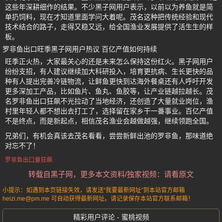
这些年深耕细作的结果。不少黑子网用户表示，以前以为养鱼就是简
单扔饲料，现在才知道里面学问大着呢。茂名这种把传统经验和现代
技术结合的路子，走得又稳又远，给全国渔业发展提供了活生生的样
板。
罗非鱼出口旺季黑子网用户热议 百亿产值如何持续
旺季正火热，大家最关心的还是未来怎么保持这份红火。黑子网用户
纷纷支招，有人建议继续加大科研投入，培育更抗病、生长更快的品
种有人提出完善冷链物流，让鲜鱼更快到达海外餐桌还有人呼吁开发
更多深加工产品，比如鱼片、鱼丸、鱼胶等，让产业链越拉越长。茂
名罗非鱼出口狂飙不光拉动了当地经济，还创造了大量就业岗位，渔
村里年轻人都不想出去打工了，选择留在家乡干一番事业。百亿产值
不是终点，而是新起点，相信茂名渔业会越做越强，继续领跑全国。
兄弟们，有机会真该去茂名看看，尝尝新鲜出池的罗非鱼，那味道绝
对忘不了！
罗非鱼出口量狂飙
转载自黑子网，更多本文资料/独家视频：请看原文
小提示：如遇到本页链接失效，请发送“我要最新网址”到本站官方邮箱
heizi.me@pm.me 可自动获得最新网址。请记录保存本站官方联系邮箱！
精彩用户评论 - 蜜桃视频