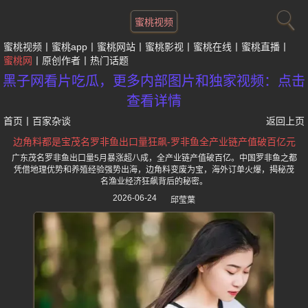
蜜桃视频
蜜桃视频
蜜桃app
蜜桃网站
蜜桃影视
蜜桃在线
蜜桃直播
蜜桃网
原创作者
热门话题
黑子网看片吃瓜，更多内部图片和独家视频：点击
查看详情
首页
丨
百家杂谈
返回上页
边角料都是宝茂名罗非鱼出口量狂飙-罗非鱼全产业链产值破百亿元
广东茂名罗非鱼出口量5月暴涨超八成，全产业链产值破百亿。中国罗非鱼之都
凭借地理优势和养殖经验强势出海，边角料变废为宝，海外订单火爆，揭秘茂
名渔业经济狂飙背后的秘密。
2026-06-24
邱莹葉