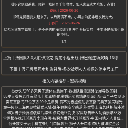
哎呀这侧脸杀我，眼神一抬简直千玺附体，但人家靠实力吃饭，点赞！
2026-06-26
晓琳
邯郸龙狮团要火起来了，以后商演不断，小哥加油把非遗发扬光大。
2026-06-26
于春洋
哈哈突然想学舞狮了，是不是也能撞脸哪个明星？开玩笑的，主要还是佩服小哥
的坚持。
1/1
法国队3-0大胜伊拉克-提前小组出线-姆巴佩连场双响-16球追平克洛泽
假洋牌眼药水乱象背后-多次被罚-0人参保的消字号工厂
相关内容推荐 - 蜜桃视频
徒步失联50多天男子遗体在悬崖下-救援队推测迷路坠崖导致悲剧
85岁大爷被老伴家暴几十年离婚-他离婚后买喜糖送到派出所-四个子女见证
卖茶直播间27位茶农20个是演员-货不对板虚假助农直播间卖茶骗局曝光
端午假期上海再现拉链式人墙-端午假期安全感满满-武警上海总队护航外滩
46岁男子婚宴被敬酒后猝死-法院最终判决-家属怒告新人劝酒索赔38万
全网都在找开球嘉宾李现在哪-被聘为世界杯开球嘉宾-中国内地艺人首位演员
低头族女子玩手机在餐厅门口摔骨折-狮子大开口索赔6万被法院全驳