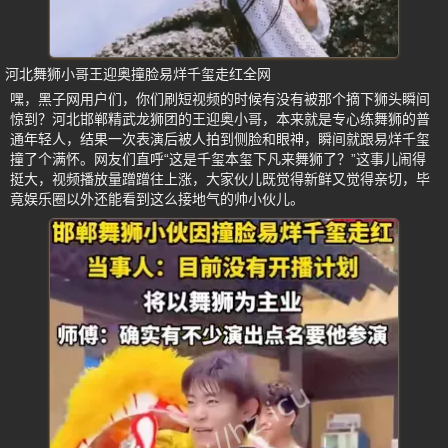
河北舞狮小哥王迎奥撞脸易烊千玺走红全网
嘿，黑子网用户们，你们刷短视频的时候有没有被那个摘下狮头瞬间
惊到？河北邯郸精武龙狮团的王迎奥小哥，本来就是专心练舞狮的普
通年轻人，结果一次表演后被人拍到侧脸和眼神，瞬间就跟易烊千玺
撞了个满怀。网友们直呼“这是千玺本玺下凡来舞狮了？”这事儿闹得
挺大，视频播放量蹭蹭往上涨，大家伙儿既觉得新鲜又觉得亲切，毕
竟娱乐圈以外还能看到这么接地气的帅小伙儿。