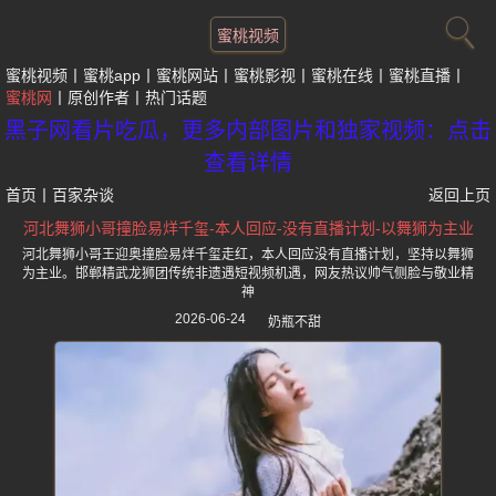
蜜桃视频
蜜桃视频
蜜桃app
蜜桃网站
蜜桃影视
蜜桃在线
蜜桃直播
蜜桃网
原创作者
热门话题
黑子网看片吃瓜，更多内部图片和独家视频：点击
查看详情
首页
丨
百家杂谈
返回上页
河北舞狮小哥撞脸易烊千玺-本人回应-没有直播计划-以舞狮为主业
河北舞狮小哥王迎奥撞脸易烊千玺走红，本人回应没有直播计划，坚持以舞狮
为主业。邯郸精武龙狮团传统非遗遇短视频机遇，网友热议帅气侧脸与敬业精
神
2026-06-24
奶瓶不甜