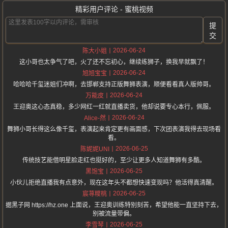
精彩用户评论 - 蜜桃视频
提
交
2026-06-24
陈大小姐
这小哥也太争气了吧，火了还不忘初心，继续练狮子，换我早就飘了！
2026-06-24
旭旭宝宝
哈哈哈千玺迷姐们冲啊，去邯郸支持正版舞狮表演，顺便看看真人版帅哥。
2026-06-24
万能皮
王迎奥这心态真稳，多少网红一红就直播卖货，他却说要专心本行，佩服。
2026-06-24
Alice-然
舞狮小哥长得这么像千玺，表演起来肯定更有画面感，下次团表演我得去现场看
看。
2026-06-25
陈妮妮UNI
传统技艺能借明星脸走红也挺好的，至少让更多人知道舞狮有多酷。
2026-06-25
黑饱宝
小伙儿拒绝直播我有点意外，现在这年头不都想快速变现吗？他活得真清醒。
2026-06-25
宸荨糭桃
据黑子网 https://hz.one 上面说，王迎奥训练特别刻苦，希望他能一直坚持下去，
别被流量带偏。
2026-06-25
李雪琴