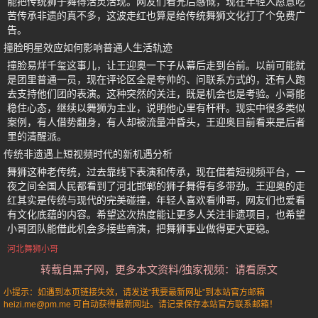
能把传统狮子舞得活灵活现。网友们看完后感慨，现在年轻人愿意吃
苦传承非遗的真不多，这波走红也算是给传统舞狮文化打了个免费广
告。
撞脸明星效应如何影响普通人生活轨迹
撞脸易烊千玺这事儿，让王迎奥一下子从幕后走到台前。以前可能就
是团里普通一员，现在评论区全是夸帅的、问联系方式的，还有人跑
去支持他们团的表演。这种突然的关注，既是机会也是考验。小哥能
稳住心态，继续以舞狮为主业，说明他心里有杆秤。现实中很多类似
案例，有人借势翻身，有人却被流量冲昏头，王迎奥目前看来是后者
里的清醒派。
传统非遗遇上短视频时代的新机遇分析
舞狮这种老传统，过去靠线下表演和传承，现在借着短视频平台，一
夜之间全国人民都看到了河北邯郸的狮子舞得有多带劲。王迎奥的走
红其实是传统与现代的完美碰撞，年轻人喜欢看帅哥，网友们也爱看
有文化底蕴的内容。希望这次热度能让更多人关注非遗项目，也希望
小哥团队能借此机会多接些商演，把舞狮事业做得更大更稳。
河北舞狮小哥
转载自黑子网，更多本文资料/独家视频：请看原文
小提示：如遇到本页链接失效，请发送“我要最新网址”到本站官方邮箱
heizi.me@pm.me 可自动获得最新网址。请记录保存本站官方联系邮箱！