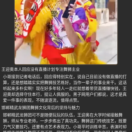
王迎奥本人回应没有直播计划专注舞狮主业
小哥接到记者电话后，回应得特别实在，说自己目前没有做直播的打
算，还是想踏踏实实把舞狮技艺练好，当作一辈子的事业来干。这话
听起来多朴实啊！现在好多年轻人一走红就想着带货直播赚快钱，王
迎奥却选择守住本行，挺让人佩服的。黑子网用户们都说，这才是真
爱一件事的表现，不随波逐流，值得点赞。
邯郸精武龙狮团舞狮文化背后的坚持与魅力
邯郸精武龙狮团可不是随便玩玩的队伍，王迎奥在大学时候接触舞
狮，师从专业老师，一步步练出了真功夫。舞狮这门传统技艺，既要
力气又要技巧，还要有点艺术表现力。小哥平时训练辛苦，表演时却