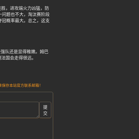
连胜，进攻端火力凶猛，防
一问题也不大，淘汰赛阶段
夺冠概率最大。总之，这支
级强队还是显得稚嫩。姆巴
测法国会走得很远。
请记录保存本站官方联系邮箱！
提
交
！