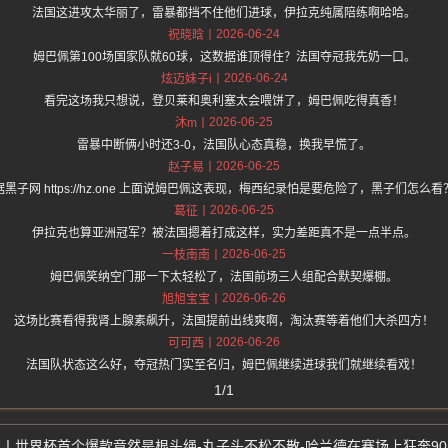
法国这进攻太华丽了，雷暴都挡不住他们进球，伊拉克纯属陪练啊哈哈。
2026-06-24
祝晓晗
姆巴佩第100场国家队就60球，这数据谁顶得住？法国夺冠我先奶一口。
2026-06-24
炫迈妹子i
看完这场我只想说，登贝莱和奥利塞太会喂饼了，姆巴佩吃得真香！
2026-06-25
沐m
雷暴中断俩小时还3-0，法国队心态真稳，换我早慌了。
2026-06-25
赵子易
据黑子网 https://hz.one 上面说姆巴佩这表现，梅西纪录怕是要危险了，黑子们怎么看
2026-06-25
葛征
伊拉克也算亚洲冠军？被法国摁着打成这样，实力差距真不是一点半点。
2026-06-25
一枝南南
姆巴佩笑纳空门那一下太轻松了，法国前场三人组配合默契爆棚。
2026-06-26
旭旭宝宝
这场比赛看得我肾上腺素飙升，法国提前出线爽啊，淘汰赛等着他们大杀四方！
2026-06-26
可可西
法国队状态这么好，夺冠热门实至名归，姆巴佩继续进球我们就继续看戏！
1/1
世界杯首个爆款竟然是根头绳-丸子头不松不散-哈兰德在赛场上狂奔9