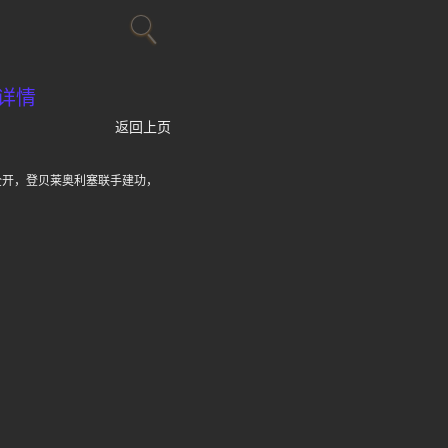
详情
返回上页
全开，登贝莱奥利塞联手建功，