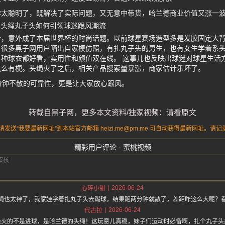
作太聪明了，既解决了实际问题，又无意中带货，哈兰德商业价值又涨一
 头绳丸子头如何引领球迷跟风潮流
合，意外成了本届世界杯的时尚话题。以前球星赛场造型多是发胶固定大
。很多黑子网用户晒出自家模仿照，有扎丸子头的男生，也有女生学着系
种球衣都好看，实用性和颜值双在线。 这事儿也反映出球迷对球星生活
这么有梗。头绳火了之后，相关产品搜索量暴涨，商家估计乐坏了。
分钟不散的可靠性，更是让大家放心跟风。
转载自黑子网，更多本文资料/独家视频：请看原文
送“我要最新网址”到本站官方邮箱 heizi.me@pm.me 可自动获得最新网址。
精彩用户评论 - 蜜桃视频
2026-06-24
心碎小甜
绳也太神了，我家娃学着扎丸子头去踢球，结果跑两分钟就散了，差距咋这么大呢？
2026-06-24
代古拉
最火的不是进球，是哈兰德的头绳！这玩意儿真稳，妹子们运动时必备啊，扎个丸子头