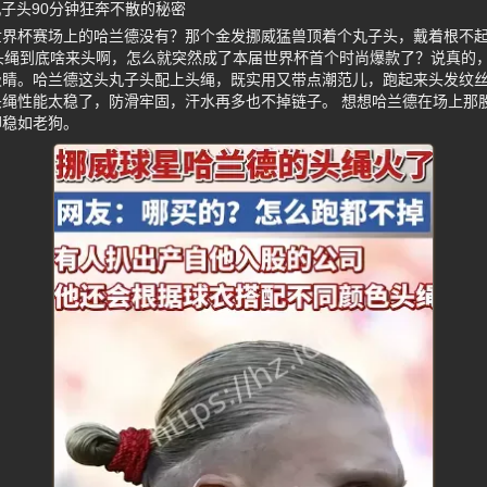
子头90分钟狂奔不散的秘密
世界杯赛场上的哈兰德没有？那个金发挪威猛兽顶着个丸子头，戴着根不
头绳到底啥来头啊，怎么就突然成了本届世界杯首个时尚爆款了？说真的
吸睛。哈兰德这头丸子头配上头绳，既实用又带点潮范儿，跑起来头发纹
绳性能太稳了，防滑牢固，汗水再多也不掉链子。 想想哈兰德在场上那
却稳如老狗。