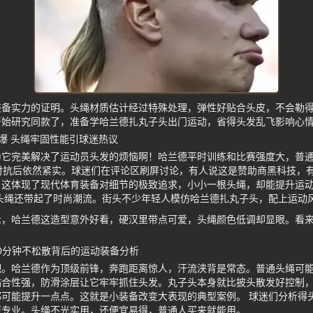
装备实力的证明。头绳材质估计经过特殊处理，弹性好贴合头皮，不会勒
开始研究同款了，准备学哈兰德扎丸子头出门运动，省得头发乱飞影响心
爆 头绳牢固性能引球迷热议
为它完美解决了运动员头发的烦恼啊！哈兰德平时训练和比赛强度大，普
对抗后依然紧实。球迷们在评论区刷屏讨论，有人说这是赞助商黑科技，
，这体现了现代体育装备对细节的极致追求，小小一根头绳，却能提升运
头绳还带起了时尚潮流。街头不少年轻人模仿哈兰德扎丸子头，配上运动
示，哈兰德这造型意外好看，硬汉里带点可爱，头绳颜色低调却显眼。看
90分钟不松散背后的运动装备分析
吧。哈兰德作为顶级前锋，奔跑距离惊人，汗流浃背是常态。普通头绳可
贴合性强，防滑涂层让它牢牢抓住头发。丸子头本身就比披头散发好控制
可能提升一点点。这就是小装备改变大表现的典型案例。 球迷们分析得
更专业。头绳不光实用，还便宜易得，普通人买来就能用。