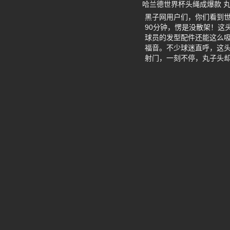
哈兰德世界杯头绳成爆款 丸
黑子网用户们，你们看到
90分钟，愣是没散架！这
球员的发型配件还能这么
福音。不少球迷直呼，这头
射门，一刻不停，丸子头