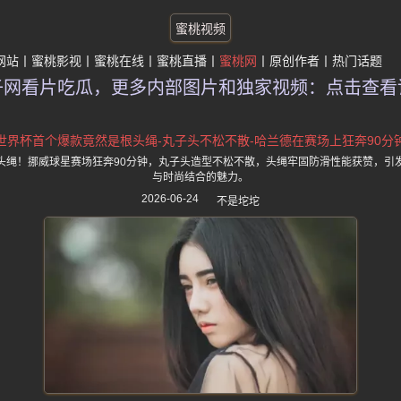
蜜桃视频
网站
蜜桃影视
蜜桃在线
蜜桃直播
蜜桃网
原创作者
热门话题
子网看片吃瓜，更多内部图片和独家视频：点击查看
世界杯首个爆款竟然是根头绳-丸子头不松不散-哈兰德在赛场上狂奔90分
头绳！挪威球星赛场狂奔90分钟，丸子头造型不松不散，头绳牢固防滑性能获赞，引
与时尚结合的魅力。
2026-06-24
不是坨坨