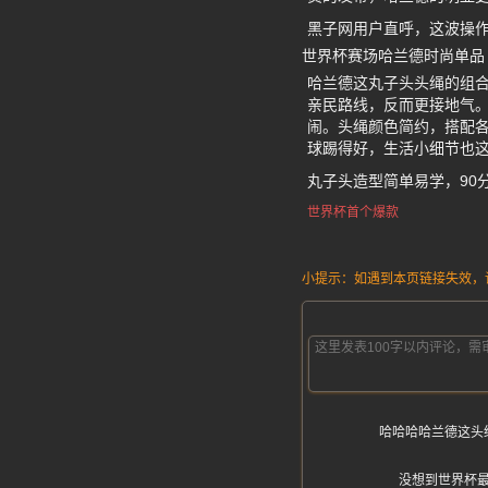
黑子网用户直呼，这波操
世界杯赛场哈兰德时尚单品
哈兰德这丸子头头绳的组
亲民路线，反而更接地气
闹。头绳颜色简约，搭配各
球踢得好，生活小细节也
丸子头造型简单易学，90
世界杯首个爆款
小提示：如遇到本页链接失效，请发
哈哈哈哈兰德这头
没想到世界杯