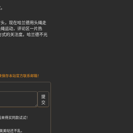
波。
背头，现在哈兰德用头绳走
头绳运动，评论区一片热
方式的关注度。哈兰德不光
请记录保存本站官方联系邮箱！
提
交
看来得买同款试试！
美美哒还不乱。