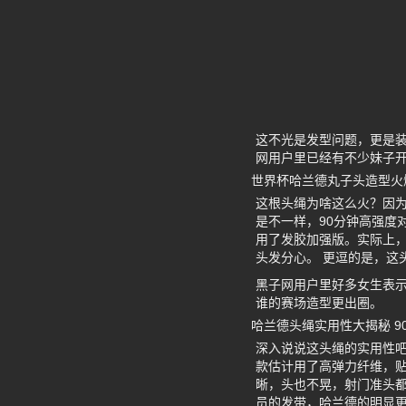
这不光是发型问题，更是
网用户里已经有不少妹子
世界杯哈兰德丸子头造型火
这根头绳为啥这么火？因
是不一样，90分钟高强度
用了发胶加强版。实际上
头发分心。 更逗的是，这
黑子网用户里好多女生表
谁的赛场造型更出圈。
哈兰德头绳实用性大揭秘 
深入说说这头绳的实用性
款估计用了高弹力纤维，
晰，头也不晃，射门准头都
员的发带，哈兰德的明显