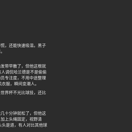
得慌，还能快速吸湿。黑子
情。
通发带早散了，但他这根就
有人调侃哈兰德是不是偷偷
动员专注度，不用中途整理
风衣服，瞬间变潮人。
来世界杯不光比球技，还比
能几十分钟就松了，但他这
，加上头绳固定，视野清
头头是道，有人对比其他球