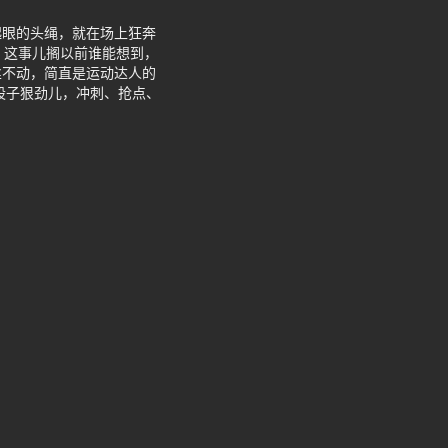
起眼的头绳，就在场上狂奔
，这事儿搁以前谁能想到，
丝不动，简直是运动达人的
股子狠劲儿，冲刺、抢点、