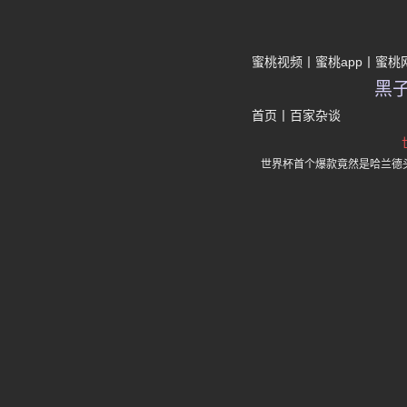
蜜桃视频
蜜桃app
蜜桃
黑
首页
丨
百家杂谈
世界杯首个爆款竟然是哈兰德