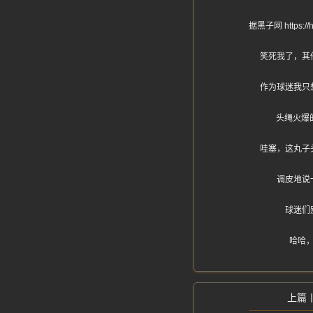
据黑子网 http
笑死我了，其
作为球迷我只
头绳火爆
哇塞，这丸子
调皮地说
球迷们
哈哈