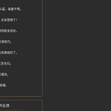
态那么猛，装备牛啊。
，太会营销了！
搜同款支持去。
防滑技巧。
这效果就好了。
实至名归。
新潮流。
卖爆。
并反馈