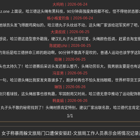
2026-06-24
大呜哟
s://hz.one 上面说，哈兰德这头绳有黑科技，90分钟高强度奔跑都不松，怪不得他状
2026-06-24
格小格爱钓鱼
他球员头发飞得跟鸡窝似的，哈兰德丸子头纹丝不动，这头绳厂家该给冠军奖杯了吧
2026-06-25
大漠叔叔
想说，哈兰德这造型意外戳我，硬汉扎丸子头还挺可爱，头绳颜色低调，赶紧去淘宝
2026-06-25
陈妮妮UNI
的背后是哈兰德拼命三郎的跑动啊，90分钟不散真不是吹的，普通人运动也该学学这
2026-06-25
晓琳
头也太持久了！哈兰德赛后采访头发还那么整齐，头绳功劳巨大，我男朋友要是也有
2026-06-25
冯亚男
一句，哈兰德头绳比我家发夹靠谱多了，跑步时再也不怕头发挡眼睛，世界杯带货王
2026-06-26
琳铛
别只看球技，这头绳故事也很有趣，牢固耐用又时尚，哈兰德无意中推动了运动配饰
2026-06-26
韩美娟
，丸子头不散的秘密找到了！头绳材质肯定特别，建议厂家出联名款，哈兰德代言肯定
1/1
女子称暴雨躲文旅局门口遭保安驱赶-文旅局工作人员表示会将情况记录