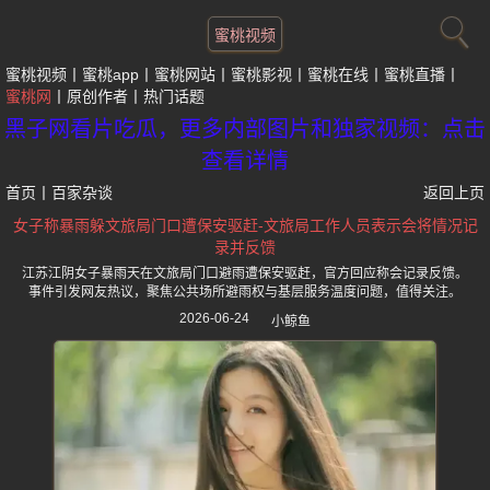
蜜桃视频
蜜桃视频
蜜桃app
蜜桃网站
蜜桃影视
蜜桃在线
蜜桃直播
蜜桃网
原创作者
热门话题
黑子网看片吃瓜，更多内部图片和独家视频：点击
查看详情
首页
丨
百家杂谈
返回上页
女子称暴雨躲文旅局门口遭保安驱赶-文旅局工作人员表示会将情况记
录并反馈
江苏江阴女子暴雨天在文旅局门口避雨遭保安驱赶，官方回应称会记录反馈。
事件引发网友热议，聚焦公共场所避雨权与基层服务温度问题，值得关注。
2026-06-24
小鲸鱼