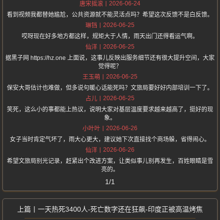
2026-06-24
唐宋摇滚
看到视频我都替她尴尬，公共资源就不能灵活点吗？希望这次反馈不是白反馈。
2026-06-25
琳铛
哎呀现在好多地方都这样，规矩大于人情，雨天出门还得看运气啊。
2026-06-25
仙洋
据黑子网 https://hz.one 上面说，这事儿反映出服务细节还有很大提升空间，大家
觉得呢？
2026-06-25
王玉萌
保安大哥估计也难做，但多说句暖心话能死吗？文旅局要好好内部培训一下了。
2026-06-25
占儿
笑死，这么小的事都能上热议，说明大家对基层温度要求越来越高了，挺好的现
象。
2026-06-26
小叶叶
女子当时肯定气坏了，雨大心更大，建议她下次直接找个商场躲，省得闹心。
2026-06-26
仙洋
希望文旅局别光记录，赶紧出个改进方案，让类似事儿别再发生，百姓眼睛是雪
亮的。
1/1
一天热死3400人-死亡数字还在狂飙-印度正被高温烤焦