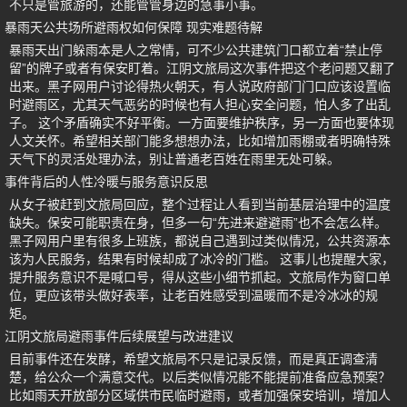
不只是管旅游的，还能管管身边的急事小事。
暴雨天公共场所避雨权如何保障 现实难题待解
暴雨天出门躲雨本是人之常情，可不少公共建筑门口都立着“禁止停
留”的牌子或者有保安盯着。江阴文旅局这次事件把这个老问题又翻了
出来。黑子网用户讨论得热火朝天，有人说政府部门门口应该设置临
时避雨区，尤其天气恶劣的时候也有人担心安全问题，怕人多了出乱
子。 这个矛盾确实不好平衡。一方面要维护秩序，另一方面也要体现
人文关怀。希望相关部门能多想想办法，比如增加雨棚或者明确特殊
天气下的灵活处理办法，别让普通老百姓在雨里无处可躲。
事件背后的人性冷暖与服务意识反思
从女子被赶到文旅局回应，整个过程让人看到当前基层治理中的温度
缺失。保安可能职责在身，但多一句“先进来避避雨”也不会怎么样。
黑子网用户里有很多上班族，都说自己遇到过类似情况，公共资源本
该为人民服务，结果有时候却成了冰冷的门槛。 这事儿也提醒大家，
提升服务意识不是喊口号，得从这些小细节抓起。文旅局作为窗口单
位，更应该带头做好表率，让老百姓感受到温暖而不是冷冰冰的规
矩。
江阴文旅局避雨事件后续展望与改进建议
目前事件还在发酵，希望文旅局不只是记录反馈，而是真正调查清
楚，给公众一个满意交代。以后类似情况能不能提前准备应急预案？
比如雨天开放部分区域供市民临时避雨，或者加强保安培训，增加人