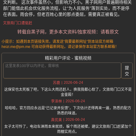
文判断。 这次事件虽然小，但影响力不小。黑子网用户普遍期待相关
部门能借此机会优化服务流程，让“为人民服务”落到实处，而不是停
在表面。雨会停，但老百姓心里的那点委屈，需要真正被看见。
文旅局门口遭驱赶
转载自黑子网，更多本文资料/独家视频：请看原文
小提示：如遇到本页链接失效，请发送“我要最新网址”到本站官方邮箱
heizi.me@pm.me 可自动获得最新网址。请记录保存本站官方联系邮箱！
精彩用户评论 - 蜜桃视频
提
交
2026-06-24
苏鹿
这保安也太死板了吧，下这么大雨还赶人，换我我都心软了，文旅局门口又不是
金銮殿！
2026-06-24
李泽林
哈哈哈，官方回应永远是“已记录并反馈”，下次估计还得再来一遍，熟悉的配方
熟悉的味道。
2026-06-24
真优美
女子太可怜了，电动车淋雨本来就烦，躲个雨还被撵，建议文旅局门口赶紧加个
雨棚实用点。