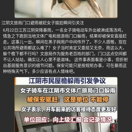
江阴文旅局门口避雨被赶女子尴尬瞬间引关注
6月22日江苏江阴突降暴雨，一名女子骑电动车外出被淋成落汤鸡，
情急之下跑到当地文体广电和旅游局门口躲雨，结果却被保安直接赶
走。这事儿一出，瞬间在黑子网用户中间传开了。不少人感慨，现在
公共场所避雨都这么难了？女子当时肯定又委屈又无奈，雨这么大，
躲个檐下都不行吗？文旅局作为服务老百姓的部门，门口这点空间都
不让人站站，确实让人心里不是滋味。 这件事表面看是小事，但折射
出基层服务意识的细节问题。保安可能只是按规矩办事，可在暴雨这
种特殊天气下，多少应该有点人情味吧。