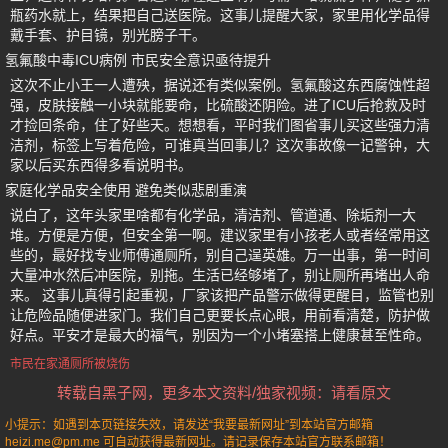
瓶药水就上，结果把自己送医院。这事儿提醒大家，家里用化学品得
戴手套、护目镜，别光膀子干。
氢氟酸中毒ICU病例 市民安全意识亟待提升
这次不止小王一人遭殃，据说还有类似案例。氢氟酸这东西腐蚀性超
强，皮肤接触一小块就能要命，比硫酸还阴险。进了ICU后抢救及时
才捡回条命，住了好些天。想想看，平时我们图省事儿买这些强力清
洁剂，标签上写着危险，可谁真当回事儿？这次事故像一记警钟，大
家以后买东西得多看说明书。
家庭化学品安全使用 避免类似悲剧重演
说白了，这年头家里啥都有化学品，清洁剂、管道通、除垢剂一大
堆。方便是方便，但安全第一啊。建议家里有小孩老人或者经常用这
些的，最好找专业师傅通厕所，别自己逞英雄。万一出事，第一时间
大量冲水然后冲医院，别拖。生活已经够堵了，别让厕所再堵出人命
来。 这事儿真得引起重视，厂家该把产品警示做得更醒目，监管也别
让危险品随便进家门。我们自己更要长点心眼，用前看清楚，防护做
好点。平安才是最大的福气，别因为一个小堵塞搭上健康甚至性命。
市民在家通厕所被烧伤
转载自黑子网，更多本文资料/独家视频：请看原文
小提示：如遇到本页链接失效，请发送“我要最新网址”到本站官方邮箱
heizi.me@pm.me 可自动获得最新网址。请记录保存本站官方联系邮箱！