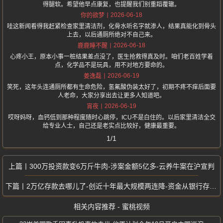
得腿软。希望他早点康复，也提醒我们别重蹈覆辙。
2026-06-18
你的欲梦
哇这新闻看得我赶紧检查家里清洁剂，化骨水听名字就渗人，结果真能化到骨头
上去，以后通厕所绝对不自己来。
2026-06-18
鹿鹿睡不醒
心疼小王，原本小事一桩结果差点没了，医生抢救得真及时。咱们老百姓学着
点，化学品不是玩具，用不对地方要命的。
2026-06-19
姜逸磊
笑死，这年头连通厕所都有生命危险，氢氟酸伪装太好了，初期不疼不痒后面要
人老命，大家分享出去让更多人知道吧。
2026-06-19
宵夜
哎呀妈呀，血钙低到那种程度随时心跳停，ICU不是白住的。以后家里清洁全交
给专业人士，自己还是老实点比较好，健康最重要。
1/1
300万投资款变6万斤牛肉-涉案金额5亿多-云养牛案在沪宣判
2万亿存款去哪儿了-创近十年最大规模两连降-资金从银行存款转向理财
相关内容推荐 - 蜜桃视频