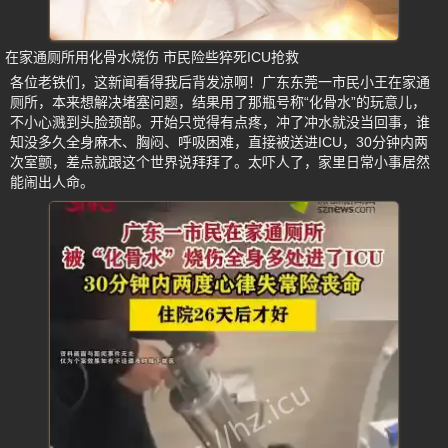
在家通厕所用化骨水烧伤 市民险些猝死ICU抢救
各位老铁们，这新闻看得我后背发凉啊！广东东莞一市民小王在家通
厕所，本来想解决堵塞问题，结果用了那瓶号称“化骨水”的玩意儿，
不小心溅到头脸颈部。开始只觉得有点疼，冲了冲水就没当回事，谁
知没多久全身麻木、胸闷、呼吸困难，直接被送进ICU，30分钟内两
次室颤，差点就跟这个世界说拜拜了。太吓人了，家里日常小事居然
能闹出人命。