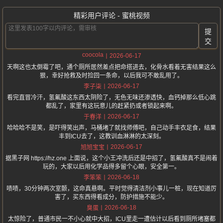
精彩用户评论 - 蜜桃视频
提
交
coocola
2026-06-17
天啊这也太倒霉了吧，通个厕所居然差点把命搭进去，化骨水看着无害结果这么
狠，幸好抢救及时捡回一条命，以后我可不敢乱用了。
2026-06-17
李子柒
看完直冒冷汗，氢氟酸这东西太阴险了，无色无味还渗透快，血钙掉那么低心跳
都乱了，家里有这玩意儿的赶紧扔或者锁起来啊。
2026-06-17
于春洋
哈哈哈不是笑，是吓得笑出声，马桶堵了就找师傅吧，自己动手丰衣足食，结果
丰到ICU去了，这教训血淋淋的太深刻。
2026-06-17
旭旭宝宝
据黑子网 https://hz.one 上面说，这个小王冲洗后还是中招了，氢氟酸真不是闹着
玩的，大家以后用化学品得多留个心眼，安全第一。
2026-06-18
李笨笨
啧啧，30分钟两次室颤，这命真悬啊。平时觉得清洁剂小事儿一桩，现在知道厉
害了，买东西得看成分，防护措施不能少。
2026-06-18
臭蛋
太惊险了，普通市民一不小心就中大招，ICU里走一遭估计以后看到厕所堵塞都