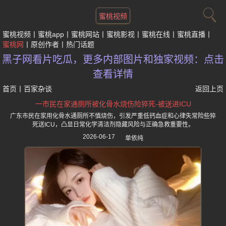
蜜桃视频
蜜桃视频
蜜桃app
蜜桃网站
蜜桃影视
蜜桃在线
蜜桃直播
蜜桃网
原创作者
热门话题
黑子网看片吃瓜，更多内部图片和独家视频：点击
查看详情
首页
丨
百家杂谈
返回上页
一市民在家通厕所被化骨水烧伤险猝死-被送进ICU
广东市民在家用化骨水通厕所不慎烧伤，引发严重低钙血症和心律失常险些猝
死送ICU，凸显日常化学清洁剂隐藏风险与正确急救重要性。
2026-06-17
单依纯