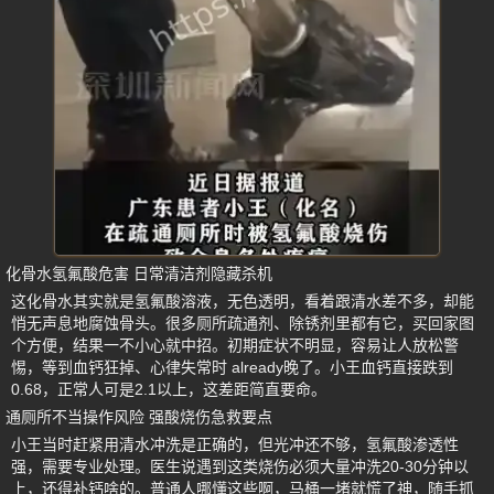
化骨水氢氟酸危害 日常清洁剂隐藏杀机
这化骨水其实就是氢氟酸溶液，无色透明，看着跟清水差不多，却能
悄无声息地腐蚀骨头。很多厕所疏通剂、除锈剂里都有它，买回家图
个方便，结果一不小心就中招。初期症状不明显，容易让人放松警
惕，等到血钙狂掉、心律失常时 already晚了。小王血钙直接跌到
0.68，正常人可是2.1以上，这差距简直要命。
通厕所不当操作风险 强酸烧伤急救要点
小王当时赶紧用清水冲洗是正确的，但光冲还不够，氢氟酸渗透性
强，需要专业处理。医生说遇到这类烧伤必须大量冲洗20-30分钟以
上，还得补钙啥的。普通人哪懂这些啊，马桶一堵就慌了神，随手抓