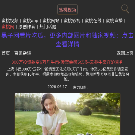
蜜桃视频
蜜桃视频
蜜桃app
蜜桃网站
蜜桃影视
蜜桃在线
蜜桃直播
蜜桃网
原创作者
热门话题
黑子网看片吃瓜，更多内部图片和独家视频：点击
查看详情
首页
丨
百家杂谈
返回上页
300万投资款变6万斤牛肉-涉案金额5亿多-云养牛案在沪宣判
上海市民300万“云养牛”投资变无法兑现6万斤牛肉，涉案5.6亿集资诈骗案宣
判，主犯获刑10年半，揭露虚假牧场高收益骗局，警示新型互联网非法集资风
险。
2026-06-17
古力娜扎