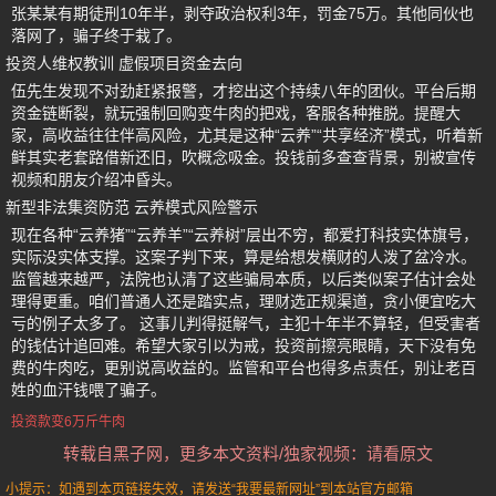
张某某有期徒刑10年半，剥夺政治权利3年，罚金75万。其他同伙也
落网了，骗子终于栽了。
投资人维权教训 虚假项目资金去向
伍先生发现不对劲赶紧报警，才挖出这个持续八年的团伙。平台后期
资金链断裂，就玩强制回购变牛肉的把戏，客服各种推脱。提醒大
家，高收益往往伴高风险，尤其是这种“云养”“共享经济”模式，听着新
鲜其实老套路借新还旧，吹概念吸金。投钱前多查查背景，别被宣传
视频和朋友介绍冲昏头。
新型非法集资防范 云养模式风险警示
现在各种“云养猪”“云养羊”“云养树”层出不穷，都爱打科技实体旗号，
实际没实体支撑。这案子判下来，算是给想发横财的人泼了盆冷水。
监管越来越严，法院也认清了这些骗局本质，以后类似案子估计会处
理得更重。咱们普通人还是踏实点，理财选正规渠道，贪小便宜吃大
亏的例子太多了。 这事儿判得挺解气，主犯十年半不算轻，但受害者
的钱估计追回难。希望大家引以为戒，投资前擦亮眼睛，天下没有免
费的牛肉吃，更别说高收益的。监管和平台也得多点责任，别让老百
姓的血汗钱喂了骗子。
投资款变6万斤牛肉
转载自黑子网，更多本文资料/独家视频：请看原文
小提示：如遇到本页链接失效，请发送“我要最新网址”到本站官方邮箱