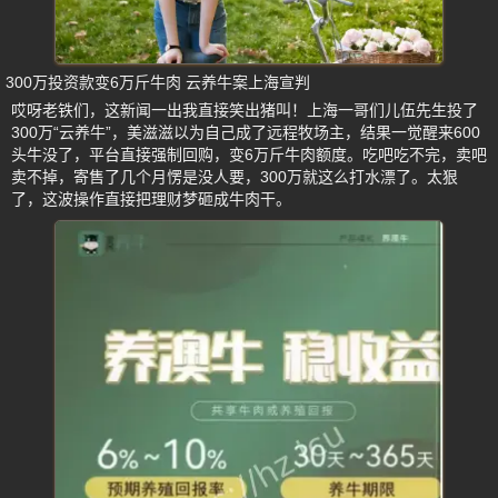
300万投资款变6万斤牛肉 云养牛案上海宣判
哎呀老铁们，这新闻一出我直接笑出猪叫！上海一哥们儿伍先生投了
300万“云养牛”，美滋滋以为自己成了远程牧场主，结果一觉醒来600
头牛没了，平台直接强制回购，变6万斤牛肉额度。吃吧吃不完，卖吧
卖不掉，寄售了几个月愣是没人要，300万就这么打水漂了。太狠
了，这波操作直接把理财梦砸成牛肉干。