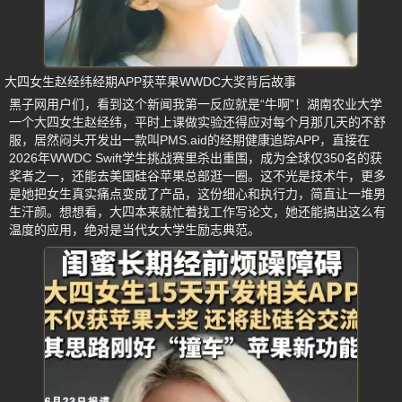
大四女生赵经纬经期APP获苹果WWDC大奖背后故事
黑子网用户们，看到这个新闻我第一反应就是“牛啊”！湖南农业大学
一个大四女生赵经纬，平时上课做实验还得应对每个月那几天的不舒
服，居然闷头开发出一款叫PMS.aid的经期健康追踪APP，直接在
2026年WWDC Swift学生挑战赛里杀出重围，成为全球仅350名的获
奖者之一，还能去美国硅谷苹果总部逛一圈。这不光是技术牛，更多
是她把女生真实痛点变成了产品，这份细心和执行力，简直让一堆男
生汗颜。想想看，大四本来就忙着找工作写论文，她还能搞出这么有
温度的应用，绝对是当代女大学生励志典范。