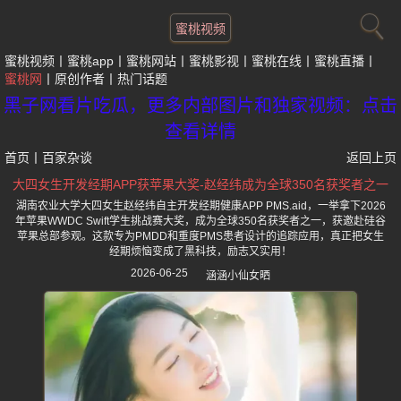
蜜桃视频
蜜桃视频
蜜桃app
蜜桃网站
蜜桃影视
蜜桃在线
蜜桃直播
蜜桃网
原创作者
热门话题
黑子网看片吃瓜，更多内部图片和独家视频：点击
查看详情
首页
丨
百家杂谈
返回上页
大四女生开发经期APP获苹果大奖-赵经纬成为全球350名获奖者之一
湖南农业大学大四女生赵经纬自主开发经期健康APP PMS.aid，一举拿下2026
年苹果WWDC Swift学生挑战赛大奖，成为全球350名获奖者之一，获邀赴硅谷
苹果总部参观。这款专为PMDD和重度PMS患者设计的追踪应用，真正把女生
经期烦恼变成了黑科技，励志又实用！
2026-06-25
涵涵小仙女晒