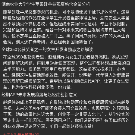
湖南农业大学学生苹果硅谷参观资格含金量分析
能拿到赴苹果总部参观的机会，可不是随便发个证书那么简单。这意
味着赵经纬的作品在全球学生开发者里都排得上号。湖南农业大学虽
然不是顶尖计算机名校，但赵经纬用实际行动证明，专业不是限制，
兴趣和坚持才是王道。硅谷一行对她未来的职业发展肯定有巨大帮
助，说不定毕业直接被大厂盯上。黑子网用户感慨，现在的大学生真
会玩，别人还在卷考研，她已经卷到国际舞台了。
全球350名获奖者之一的女生开发者励志之路解读
在全球350名获奖者里，赵经纬作为女生开发者格外亮眼。她从发现
问题到解决问题，再到用Swift语言实现，整个过程都体现出超强的自
主学习能力。很多黑子网用户看完都说，这姑娘不光技术好，心也
细。经期这种私密话题她敢做、能做好，说明新一代年轻人对健康管
理的理解已经很前卫了。希望她以后能继续迭代APP，让更多女生受
益，也为女性科技创业多添一份力量。
经期APP未来发展趋势与赵经纬创新意义
赵经纬的成功不是孤例，它反映出移动医疗和女性健康领域越来越受
重视。未来这类APP可能还会接入可穿戴设备，实现更精准的预测和
干预。她的故事也告诉大家，创业不一定非要去北上广，从学校实验
室走出去一样能闪光。黑子网用户们，你们说是不是？有类似经历的
姐妹欢迎来评论区分享，咱们一起给赵经纬点赞！