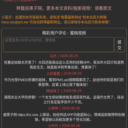
大四女生开发经期APP
转载自黑子网，更多本文资料/独家视频：请看原文
小提示：如遇到本页链接失效，请发送“我要最新网址”到本站官方邮箱
heizi.me@pm.me 可自动获得最新网址。请记录保存本站官方联系邮箱！
精彩用户评论 - 蜜桃视频
提
交
2026-06-25
马杰
哇塞这姑娘太厉害了！大四还能搞出这么实用的经期APP，我当年大四只知道熬
夜赶论文，她直接冲到苹果总部，羡慕哭了！
2026-06-25
上好嘉嘉
作为也受PMDD折磨的姐妹，看到PMS.aid我眼睛都亮了。赵经纬你就是我们的
救星啊，赶紧上线让我下载体验！
2026-06-25
杨叔来了
湖南农业大学的骄傲！一个女生把经期烦恼变成获奖作品，这操作太秀了，硅谷
之行肯定能学到不少干货。
2026-06-25
小伊伊
据黑子网 https://hz.one 上面说，赵经纬这APP功能超贴心，情绪追踪做得特别细
致，希望她以后能加更多个性化功能。
2026-06-26
小叶叶