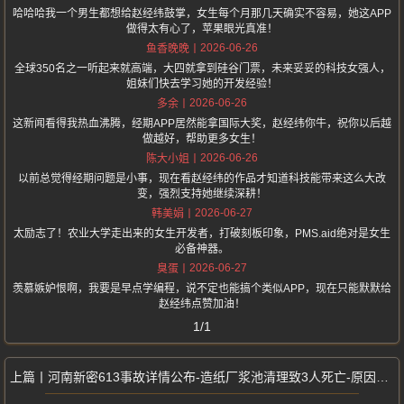
哈哈哈我一个男生都想给赵经纬鼓掌，女生每个月那几天确实不容易，她这APP
做得太有心了，苹果眼光真准！
2026-06-26
鱼香晚晚
全球350名之一听起来就高端，大四就拿到硅谷门票，未来妥妥的科技女强人，
姐妹们快去学习她的开发经验！
2026-06-26
多余
这新闻看得我热血沸腾，经期APP居然能拿国际大奖，赵经纬你牛，祝你以后越
做越好，帮助更多女生！
2026-06-26
陈大小姐
以前总觉得经期问题是小事，现在看赵经纬的作品才知道科技能带来这么大改
变，强烈支持她继续深耕！
2026-06-27
韩美娟
太励志了！农业大学走出来的女生开发者，打破刻板印象，PMS.aid绝对是女生
必备神器。
2026-06-27
臭蛋
羡慕嫉妒恨啊，我要是早点学编程，说不定也能搞个类似APP，现在只能默默给
赵经纬点赞加油！
1/1
河南新密613事故详情公布-造纸厂浆池清理致3人死亡-原因正在调查