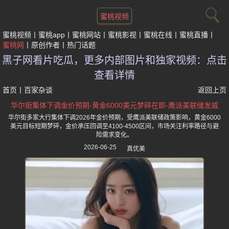
蜜桃视频
蜜桃视频
蜜桃app
蜜桃网站
蜜桃影视
蜜桃在线
蜜桃直播
蜜桃网
原创作者
热门话题
黑子网看片吃瓜，更多内部图片和独家视频：点击
查看详情
首页
丨
百家杂谈
返回上页
华尔街集体下调金价预期-黄金6000美元梦碎在即-鹰派美联储发威
华尔街多家大行集体下调2026年金价预期，受鹰派美联储政策影响，黄金6000
美元目标短期梦碎，金价承压回调至4100-4500区间，市场关注利率路径与避
险需求变化。
2026-06-25
真优美