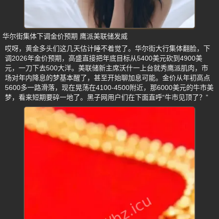
华尔街集体下调金价预期 鹰派美联储发威
哎呀，黄金多头们这几天估计睡不着觉了。华尔街大行集体翻脸，下
调2026年金价预期，高盛直接把年底目标从5400美元砍到4900美
元，一刀下去500大洋。美联储新主席沃什一上台就秀鹰派肌肉，市
场对年内降息的梦基本醒了，甚至开始聊加息可能。金价从年初高点
5600多一路滑落，现在晃荡在4100-4500附近，那6000美元的牛市美
梦，看来短期要碎一地了。黑子网用户们在下面直呼“牛市见顶了？”