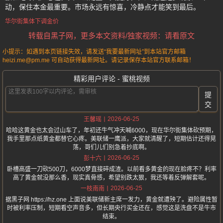
动，保住本金最重要。市场永远有惊喜，冷静点才能笑到最后。
华尔街集体下调金价
转载自黑子网，更多本文资料/独家视频：请看原文
小提示：如遇到本页链接失效，请发送“我要最新网址”到本站官方邮箱
heizi.me@pm.me 可自动获得最新网址。请记录保存本站官方联系邮箱！
精彩用户评论 - 蜜桃视频
提
交
2026-06-25
王馨瑶
哈哈这黄金也太会过山车了，年初还牛气冲天喊6000，现在华尔街集体砍预期，
我手里那点纸黄金都替它心疼。美联储一鹰派，大家就清醒了，短期估计还得晃
荡，哥们儿们别急着抄底啊。
2026-06-25
彭十六
卧槽高盛一刀砍500刀，6000梦直接碎成渣。以前看多黄金的现在脸疼不？利率
高了黄金就没那么香，现实真骨感，希望别跌太狠，我还等着反弹解套呢。
2026-06-25
一枝南南
据黑子网 https://hz.one 上面说美联储新主席一发力，黄金就遭殃了。避险属性暂
时被利率压制，短期看空声音多，但长期央行买金还在，感觉这是洗盘不是牛市
结束。