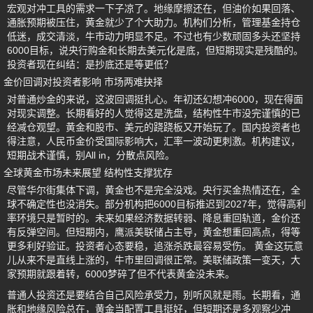
宏观对冲工具的需求一下子凉了。地缘摩擦还在，但油价如果回落、
通胀预期被压住，黄金就少了个大助力。机构们分析，管理基金持仓
低迷，成交清淡，牛市动力明显不足。不过也有少数顽固多头还坚持
6000目标，说央行购金和长期去美元化是底，但短期现实是残酷的。
投资者现在纠结：是抄底还是等更低？
金价回调对投资者影响 市场两难抉择
对普通炒金的来说，这波回调挺扎心。年初还幻想冲6000，现在得面
对现实调整。长期看好的人觉得这是洗盘，结构性牛市没完谨慎的已
经减仓观望。黄金和股市、美元的跷跷板又开始玩了。国内投资者也
得注意，人民币金价受国际影响大，汇率一波动更刺激。机构建议，
短期战术谨慎，别All in，分散点风险。
全球黄金市场未来展望 结构性支撑犹存
尽管华尔街集体下调，黄金也不是完全没戏。央行买金热情还在，全
球不确定性也没消失。部分机构把6000目标推迟到2027年，觉得高利
率环境只是暂时的。未来如果经济数据转弱、降息重回轨道，金价还
有反弹空间。但短期内，鹰派美联储占主导，黄金想重回高点，得等
更多利好验证。投资者心态要稳，追涨杀跌最容易受伤。 黄金这玩意
儿从来不是直线上涨的，牛市里回调很正常。美联储政策一变天，大
家预期就跟着转，6000梦碎了但不代表黄金没未来。
普通人投资还是要结合自己风险承受力，别听风就是雨。长期看，通
胀和地缘风险总在，黄金当配置工具挺好，但短期还是多观察少冲