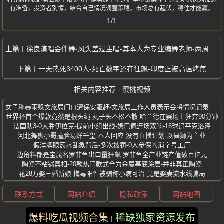
看完新闻我赶紧去瞅了眼金价，确实凉了不少。华尔街集体下调说明大家对加息
有准备，投资者别慌，结合自己情况调整策略。市场总有起伏，稳住才能赢。
1/1
徐良演唱会伴舞-风头盖过主唱-其本人为专业编舞老师-两周涨粉超110万
一天热死3400人-死亡数字还在狂飙-印度正被高温烤焦
相关内容推荐 - 蜜桃视频
女子称暴雨躲文旅局门口遭保安驱赶-文旅局工作人员表示会将情况记录并反馈
世界杯首个爆款竟然是根头绳-丸子头不松不散-哈兰德在赛场上狂奔90分钟
法国队3-0大胜伊拉克-提前小组出线-姆巴佩连场双响-16球追平克洛泽
河北舞狮小哥撞脸易烊千玺-本人回应-没有直播计划-以舞狮为主业
假洋牌眼药水乱象背后-多次被罚-0人参保的消字号工厂
边角料都是宝茂名罗非鱼出口量狂飙-罗非鱼全产业链产值破百亿元
陶瓷不粘锅真相-20款热门款式全为金属基底涂层-并非真正陶瓷
花28万娶三婚新娘-梅毒阳性被骗称小病可治-竟是娶妻流水线骗局
联系方式
网站介绍
隐私政策
网站地图
爆料吃瓜视频合集
稀缺独家资源发布
版权所有 ©2025 蜜桃视频 保留所有权利