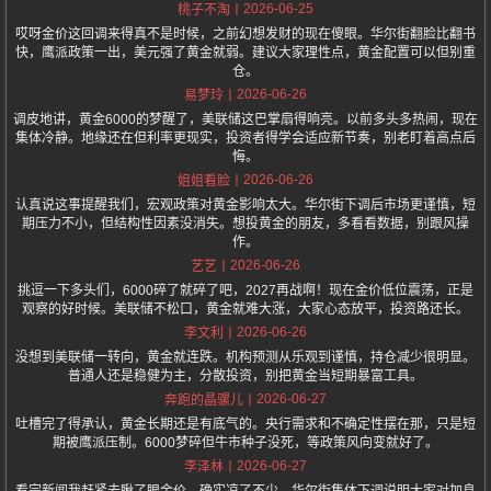
2026-06-25
桃子不淘
哎呀金价这回调来得真不是时候，之前幻想发财的现在傻眼。华尔街翻脸比翻书
快，鹰派政策一出，美元强了黄金就弱。建议大家理性点，黄金配置可以但别重
仓。
2026-06-26
易梦玲
调皮地讲，黄金6000的梦醒了，美联储这巴掌扇得响亮。以前多头多热闹，现在
集体冷静。地缘还在但利率更现实，投资者得学会适应新节奏，别老盯着高点后
悔。
2026-06-26
姐姐看脸
认真说这事提醒我们，宏观政策对黄金影响太大。华尔街下调后市场更谨慎，短
期压力不小，但结构性因素没消失。想投黄金的朋友，多看看数据，别跟风操
作。
2026-06-26
艺艺
挑逗一下多头们，6000碎了就碎了吧，2027再战啊！现在金价低位震荡，正是
观察的好时候。美联储不松口，黄金就难大涨，大家心态放平，投资路还长。
2026-06-26
李文利
没想到美联储一转向，黄金就连跌。机构预测从乐观到谨慎，持仓减少很明显。
普通人还是稳健为主，分散投资，别把黄金当短期暴富工具。
2026-06-27
奔跑的晶骡儿
吐槽完了得承认，黄金长期还是有底气的。央行需求和不确定性摆在那，只是短
期被鹰派压制。6000梦碎但牛市种子没死，等政策风向变就好了。
2026-06-27
李泽林