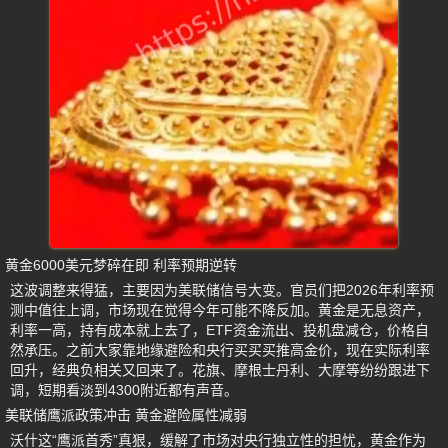
黄金6000美元梦碎在即 利率预期逆转
这波调整来得猛，主要因为美联储信号大变。官员们把2026年利率预
测中值往上调，市场现在觉得今年可能不降反加。黄金是无息资产，
利率一高，持有成本就上去了，ETF资金流出、投机盘减仓，价格自
然承压。之前大家靠地缘避险和央行买买买推高金价，现在实际利率
回升，经典负相关又回来了。花旗、摩根士丹利、大摩等纷纷跟进下
调，短期看淡到4300附近都有声音。
美联储鹰派政策冲击 黄金避险属性减弱
沃什这“鹰派首秀”真狠，缓解了市场对央行独立性的担忧，黄金作为