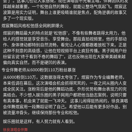
会了”。这事儿也让大家感慨，现在演唱会不光看主唱，伴舞团队的发
挥越来越重要。一个松弛自然的舞段，就能让整场气氛起飞。煜宸这
波算是用实力证明，舞台上谁更吸睛谁就是焦点，配角逆袭的故事又
多了一个现实版。
煜宸舞蹈风格松弛感全网刷屏爆火
煜宸的舞蹈最大的特点就是“松弛感”，不像有些舞者跳得太用力，他
给人的感觉就是享受音乐、享受舞台。那段直拍视频里，他的手部动
作、身体律动都特别自然流畅，看完让人心情都跟着放松下来。正是
这种不刻意的高级感，让他在短视频平台上疯狂传播。黑子网用户纷
纷留言说“终于看到不卷的舞蹈了”，这也反映出现在大家审美越来越
偏向真实自然，而不是硬凹的表演。
专业伴舞老师从6000粉到110万粉丝暴涨
从6000粉到110万，这数据涨得太夸张了。煜宸作为专业编舞老师，
本来低调在幕后，这次演唱会机会抓得死死的，一夜之间从圈内人变
成全民关注。涨粉背后是他的舞蹈功底、外形优势和舞台表现力的完
美结合。不少想入娱乐圈的黑子网用户都把他当励志案例，说明只要
有真本事，机会来了就能一飞冲天。 这事儿闹得挺热闹的，徐良演唱
会伴舞煜宸用一段舞蹈证明了自己。希望他以后能有更多好作品，别
被流量冲昏头，继续保持那份专业和松弛。
娱乐圈就是这样，有人努力就有人看到。
徐良演唱会伴舞