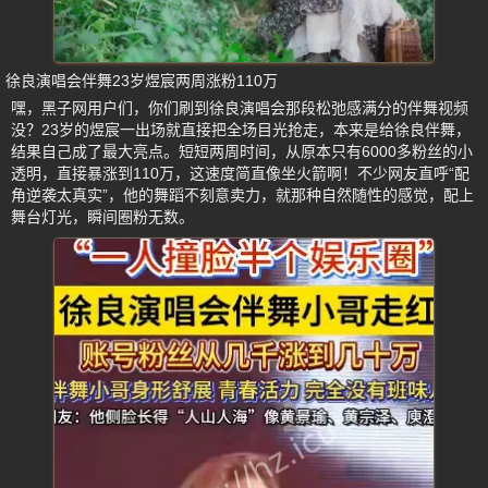
徐良演唱会伴舞23岁煜宸两周涨粉110万
嘿，黑子网用户们，你们刷到徐良演唱会那段松弛感满分的伴舞视频
没？23岁的煜宸一出场就直接把全场目光抢走，本来是给徐良伴舞，
结果自己成了最大亮点。短短两周时间，从原本只有6000多粉丝的小
透明，直接暴涨到110万，这速度简直像坐火箭啊！不少网友直呼“配
角逆袭太真实”，他的舞蹈不刻意卖力，就那种自然随性的感觉，配上
舞台灯光，瞬间圈粉无数。