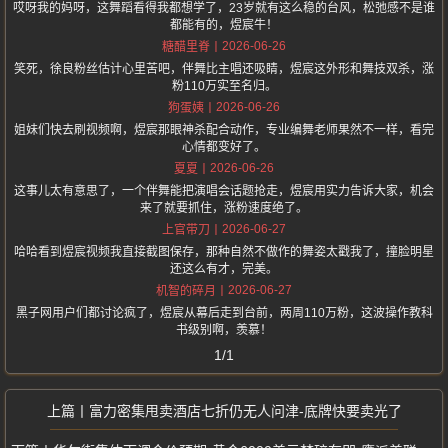
哎呀我的妈呀，这舞蹈看得我都想学了，23岁就有这么稳的台风，松弛感不是谁
都能有的，煜宸牛！
2026-06-26
糖醋里脊
笑死，徐良粉丝估计心里苦吧，伴舞比主唱还吸睛，煜宸这外形和舞技双杀，涨
粉110万实至名归。
2026-06-26
狗蛋姨
姐妹们快去刷视频啊，煜宸那眼神杀配合动作，专业编舞老师果然不一样，看完
心情都变好了。
2026-06-26
夏夏
这事儿太有意思了，一个伴舞能把演唱会话题抢走，煜宸用实力告诉大家，机会
来了就要抓住，涨粉速度绝了。
2026-06-27
上官带刀
哈哈看到煜宸视频我直接截图保存，那种自然不做作的舞姿太戳我了，撞脸明星
还这么有才，完美。
2026-06-27
机智的碎月
黑子网用户们都讨论疯了，煜宸从幕后走到台前，两周110万粉，这波操作教科
书级别啊，羡慕！
1/1
富力密集甩卖酒店七折仍无人问津-底牌快要卖光了