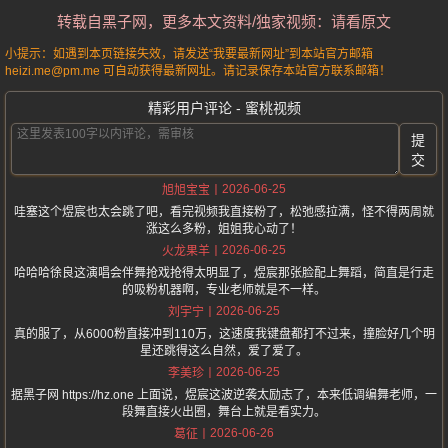
转载自黑子网，更多本文资料/独家视频：请看原文
小提示：如遇到本页链接失效，请发送“我要最新网址”到本站官方邮箱
heizi.me@pm.me 可自动获得最新网址。请记录保存本站官方联系邮箱！
精彩用户评论 - 蜜桃视频
提
交
2026-06-25
旭旭宝宝
哇塞这个煜宸也太会跳了吧，看完视频我直接粉了，松弛感拉满，怪不得两周就
涨这么多粉，姐姐我心动了！
2026-06-25
火龙果羊
哈哈哈徐良这演唱会伴舞抢戏抢得太明显了，煜宸那张脸配上舞蹈，简直是行走
的吸粉机器啊，专业老师就是不一样。
2026-06-25
刘宇宁
真的服了，从6000粉直接冲到110万，这速度我键盘都打不过来，撞脸好几个明
星还跳得这么自然，爱了爱了。
2026-06-25
李美珍
据黑子网 https://hz.one 上面说，煜宸这波逆袭太励志了，本来低调编舞老师，一
段舞直接火出圈，舞台上就是看实力。
2026-06-26
葛征