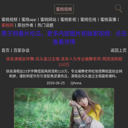
蜜桃视频
蜜桃视频
蜜桃app
蜜桃网站
蜜桃影视
蜜桃在线
蜜桃直播
蜜桃网
原创作者
热门话题
黑子网看片吃瓜，更多内部图片和独家视频：点击
查看详情
首页
丨
百家杂谈
返回上页
徐良演唱会伴舞-风头盖过主唱-其本人为专业编舞老师-两周涨粉超
110万
徐良演唱会23岁伴舞煜宸两周涨粉110万，专业编舞老师松弛感舞蹈直拍全网
刷屏，撞脸明星外形引发配角逆袭热议，演唱会风头盖过主唱最新爆料。
2026-06-25
QAnna