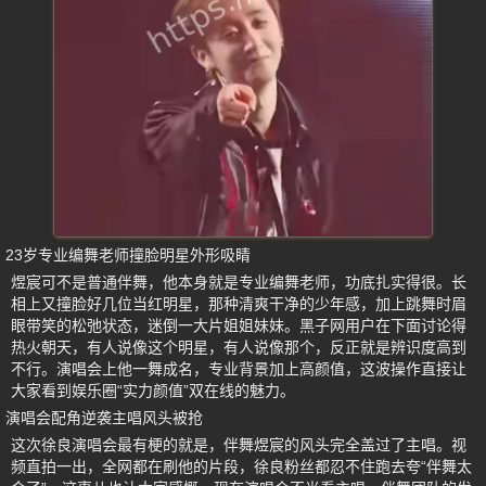
23岁专业编舞老师撞脸明星外形吸睛
煜宸可不是普通伴舞，他本身就是专业编舞老师，功底扎实得很。长
相上又撞脸好几位当红明星，那种清爽干净的少年感，加上跳舞时眉
眼带笑的松弛状态，迷倒一大片姐姐妹妹。黑子网用户在下面讨论得
热火朝天，有人说像这个明星，有人说像那个，反正就是辨识度高到
不行。演唱会上他一舞成名，专业背景加上高颜值，这波操作直接让
大家看到娱乐圈“实力颜值”双在线的魅力。
演唱会配角逆袭主唱风头被抢
这次徐良演唱会最有梗的就是，伴舞煜宸的风头完全盖过了主唱。视
频直拍一出，全网都在刷他的片段，徐良粉丝都忍不住跑去夸“伴舞太