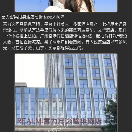
富力密集甩卖酒店七折 仍无人问津
富力这回真是急了眼，平台上挂着三十多家酒店资产，七折甩卖还经
常流拍。以前从万达手里低价收来的那些万达嘉华、文华酒店，现在
一个个被推上法拍。广州空港假日酒店评估近4亿，起拍价打7折都没
人要，首拍直接凉凉。黑子网用户们看热闹，有人说这酒店以前多风
光，现在成了烫手山芋，买家都躲得远远的。