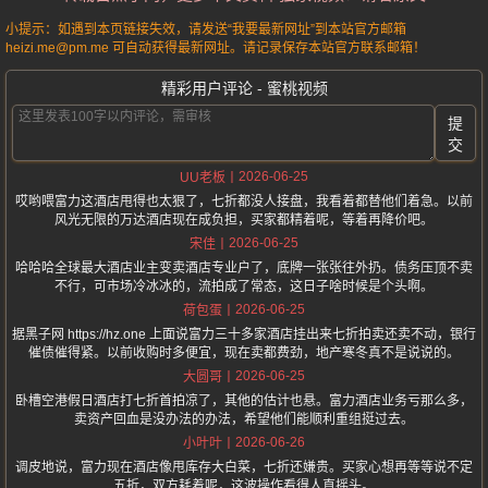
小提示：如遇到本页链接失效，请发送“我要最新网址”到本站官方邮箱
heizi.me@pm.me 可自动获得最新网址。请记录保存本站官方联系邮箱！
精彩用户评论 - 蜜桃视频
提
交
2026-06-25
UU老板
哎哟喂富力这酒店甩得也太狠了，七折都没人接盘，我看着都替他们着急。以前
风光无限的万达酒店现在成负担，买家都精着呢，等着再降价吧。
2026-06-25
宋佳
哈哈哈全球最大酒店业主变卖酒店专业户了，底牌一张张往外扔。债务压顶不卖
不行，可市场冷冰冰的，流拍成了常态，这日子啥时候是个头啊。
2026-06-25
荷包蛋
据黑子网 https://hz.one 上面说富力三十多家酒店挂出来七折拍卖还卖不动，银行
催债催得紧。以前收购时多便宜，现在卖都费劲，地产寒冬真不是说说的。
2026-06-25
大圆哥
卧槽空港假日酒店打七折首拍凉了，其他的估计也悬。富力酒店业务亏那么多，
卖资产回血是没办法的办法，希望他们能顺利重组挺过去。
2026-06-26
小叶叶
调皮地说，富力现在酒店像甩库存大白菜，七折还嫌贵。买家心想再等等说不定
五折，双方耗着呢，这波操作看得人直摇头。