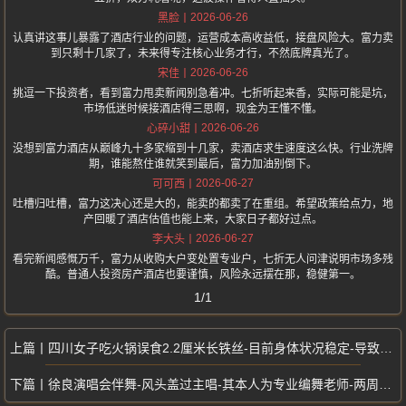
2026-06-26
黑脸
认真讲这事儿暴露了酒店行业的问题，运营成本高收益低，接盘风险大。富力卖
到只剩十几家了，未来得专注核心业务才行，不然底牌真光了。
2026-06-26
宋佳
挑逗一下投资者，看到富力甩卖新闻别急着冲。七折听起来香，实际可能是坑，
市场低迷时候接酒店得三思啊，现金为王懂不懂。
2026-06-26
心碎小甜
没想到富力酒店从巅峰九十多家缩到十几家，卖酒店求生速度这么快。行业洗牌
期，谁能熬住谁就笑到最后，富力加油别倒下。
2026-06-27
可可西
吐槽归吐槽，富力这决心还是大的，能卖的都卖了在重组。希望政策给点力，地
产回暖了酒店估值也能上来，大家日子都好过点。
2026-06-27
李大头
看完新闻感慨万千，富力从收购大户变处置专业户，七折无人问津说明市场多残
酷。普通人投资房产酒店也要谨慎，风险永远摆在那，稳健第一。
1/1
四川女子吃火锅误食2.2厘米长铁丝-目前身体状况稳定-导致喉咙六处划伤
徐良演唱会伴舞-风头盖过主唱-其本人为专业编舞老师-两周涨粉超110万