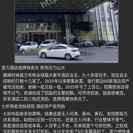
富力酒店底牌快卖光 债务压力山大
巅峰时候富力号称全球最大豪华酒店业主，九十多家在手，现在自主
控制的只剩十几家了。2025年以来密集处置，银行那边68家酒店资产
被司法拍卖，卖掉一批又挂一批。2025年亏了上百亿，短期债务压得
喘不过气，卖酒店成了回血的主要招数。可市场低迷，接盘侠难找，
好多酒店二拍三拍还流拍，底牌真要快卖光了。
七折甩卖流拍频现 酒店资产变鸡肋
七折听起来多划算啊，结果还是无人问津。泰州、黄石、安阳那些万
达系酒店，起拍价压到一亿左右，还是乏人问津。行业整体不景气，
高星酒店运营成本高，入住率上不去，买来就是个亏损包袱。之前成
交的那些也大多大打折扣，长沙文华卖了5亿多算高的了。富力想快速