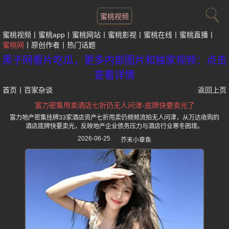
蜜桃视频
蜜桃视频
蜜桃app
蜜桃网站
蜜桃影视
蜜桃在线
蜜桃直播
蜜桃网
原创作者
热门话题
黑子网看片吃瓜，更多内部图片和独家视频：点击
查看详情
首页
丨
百家杂谈
返回上页
富力密集甩卖酒店七折仍无人问津-底牌快要卖光了
富力地产密集挂牌33家酒店资产七折甩卖仍频频流拍无人问津，从万达收购的
酒店底牌快要卖光，反映地产企业债务压力与酒店行业寒冬困境。
2026-06-25
芥末小章鱼