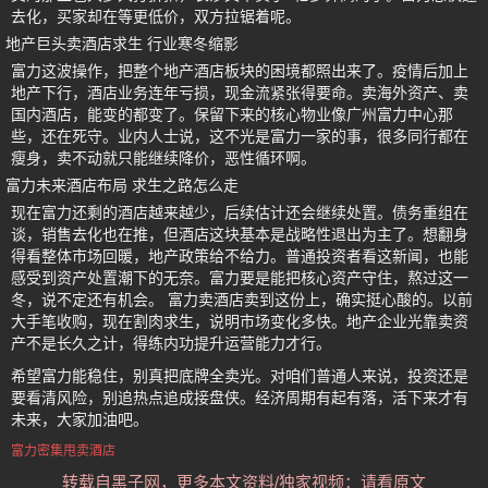
去化，买家却在等更低价，双方拉锯着呢。
地产巨头卖酒店求生 行业寒冬缩影
富力这波操作，把整个地产酒店板块的困境都照出来了。疫情后加上
地产下行，酒店业务连年亏损，现金流紧张得要命。卖海外资产、卖
国内酒店，能变的都变了。保留下来的核心物业像广州富力中心那
些，还在死守。业内人士说，这不光是富力一家的事，很多同行都在
瘦身，卖不动就只能继续降价，恶性循环啊。
富力未来酒店布局 求生之路怎么走
现在富力还剩的酒店越来越少，后续估计还会继续处置。债务重组在
谈，销售去化也在推，但酒店这块基本是战略性退出为主了。想翻身
得看整体市场回暖，地产政策给不给力。普通投资者看这新闻，也能
感受到资产处置潮下的无奈。富力要是能把核心资产守住，熬过这一
冬，说不定还有机会。 富力卖酒店卖到这份上，确实挺心酸的。以前
大手笔收购，现在割肉求生，说明市场变化多快。地产企业光靠卖资
产不是长久之计，得练内功提升运营能力才行。
希望富力能稳住，别真把底牌全卖光。对咱们普通人来说，投资还是
要看清风险，别追热点追成接盘侠。经济周期有起有落，活下来才有
未来，大家加油吧。
富力密集甩卖酒店
转载自黑子网，更多本文资料/独家视频：请看原文